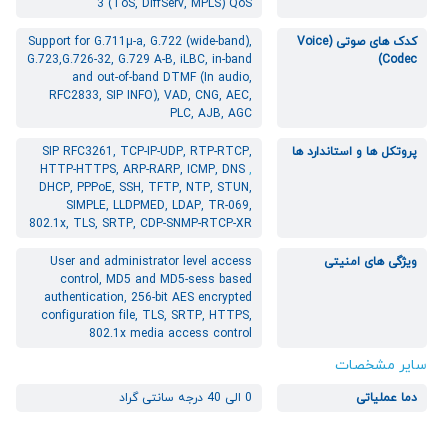
3 (ToS, DiffServ, MPLS) QoS
کدک های صوتی (Voice
Support for G.711µ-a, G.722 (wide-band),
G.723,G.726-32, G.729 A-B, iLBC, in-band
Codec)
and out-of-band DTMF (In audio,
RFC2833, SIP INFO), VAD, CNG, AEC,
PLC, AJB, AGC
پروتکل ها و استاندارد ها
SIP RFC3261, TCP-IP-UDP, RTP-RTCP,
HTTP-HTTPS, ARP-RARP, ICMP, DNS
,
DHCP, PPPoE, SSH, TFTP, NTP, STUN,
SIMPLE, LLDPMED, LDAP, TR-069,
802.1x, TLS, SRTP, CDP-SNMP-RTCP-XR
ویژگی های امنیتی
User and administrator level access
control, MD5 and MD5-sess based
authentication, 256-bit AES encrypted
configuration file, TLS, SRTP, HTTPS,
802.1x media access control
سایر مشخصات
دما عملیاتی
0 الی 40 درجه سانتی گراد