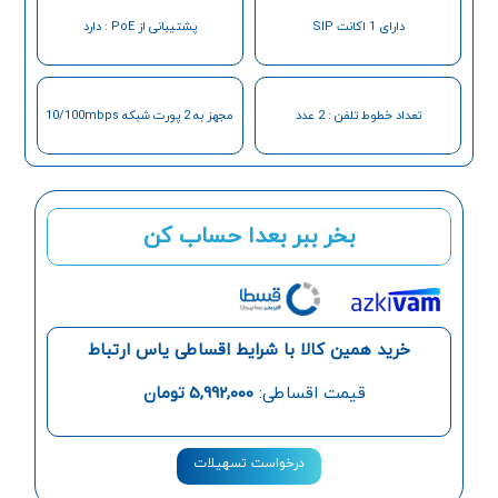
دارای 1 اکانت SIP
پشتیبانی از PoE : دارد
تعداد خطوط تلفن : 2 عدد
مجهز به 2 پورت شبکه 10/100mbps
بخر ببر بعدا حساب کن
خرید همین کالا با شرایط اقساطی یاس ارتباط
قیمت اقساطی:
5,992,000
تومان
درخواست تسهیلات