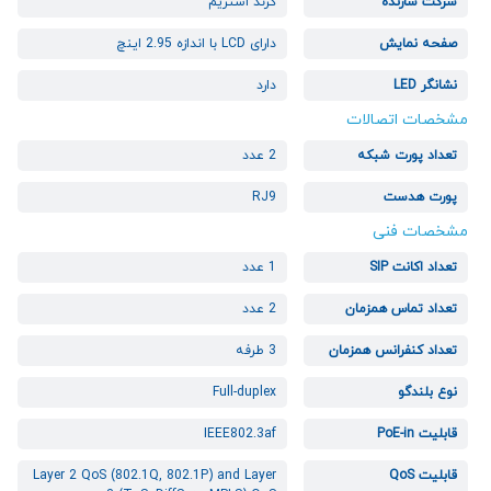
شرکت سازنده
گرند استریم
صفحه نمایش
دارای LCD با اندازه 2.95 اینچ
نشانگر LED
دارد
مشخصات اتصالات
تعداد پورت شبکه
2 عدد
پورت هدست
RJ9
مشخصات فنی
تعداد اکانت SIP
1 عدد
تعداد تماس همزمان
2 عدد
تعداد کنفرانس همزمان
3 طرفه
نوع بلندگو
Full-duplex
قابلیت PoE-in
IEEE802.3af
قابلیت QoS
Layer 2 QoS (802.1Q, 802.1P) and Layer