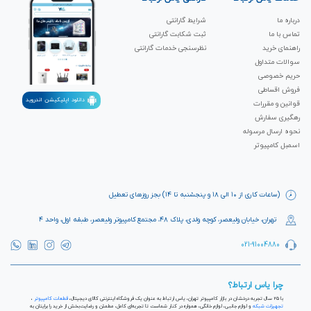
درباره ما
شرایط گارانتی
تماس با ما
ثبت شکابت‌ گارانتی
راهنمای خرید
نظرسنجی خدمات گارانتی
سوالات متداول
حریم خصوصی
فروش اقساطی
دانلود اپلیکیشن اندروید
قوانین و مقررات
رهگیری سفارش
نحوه ارسال مرسوله
اسمبل کامپیوتر
(ساعات کاری از ۱۰ الی ۱۸ و پنجشنبه تا ۱۴) بجز روزهای تعطیل
تهران، خیابان ولیعصر، کوچه ولدی، پلاک ۴۸، مجتمع کامپیوتر ولیعصر، طبقه اول، واحد ۴
021-91004880
چرا یاس ارتباط؟
با ۲۵ سال تجربه درخشان در بازار کامپیوتر تهران، یاس ارتباط به عنوان یک فروشگاه اینترنتی کالای دیجیتال،
قطعات کامپیوتر
،
تجهیزات شبکه
و لوازم جانبی، لوازم خانگی، همواره در کنار شماست تا تجربه‌ای کامل، مطمئن و رضایت‌بخش از خرید را برایتان به