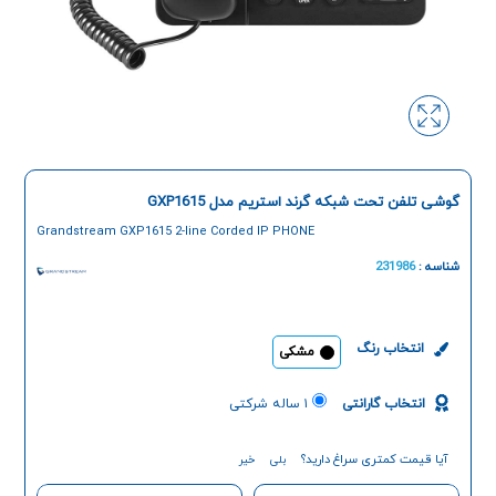
گوشی تلفن تحت شبکه گرند استریم مدل GXP1615
Grandstream GXP1615 2-line Corded IP PHONE
شناسه :
231986
انتخاب رنگ
مشکی
انتخاب گارانتی
۱ ساله شرکتی
آیا قیمت کمتری سراغ دارید؟
بلی
خیر