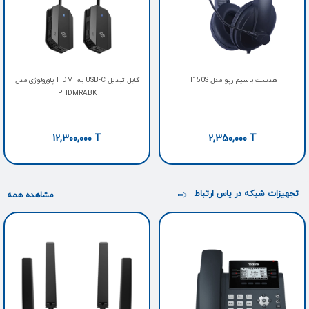
هدست باسیم رپو مدل H150S
کابل تبدیل USB-C به HDMI پاورولوژی مدل
PHDMRABK
12,300,000
T
2,350,000
T
تجهیزات شبکه در یاس ارتباط
مشاهده همه