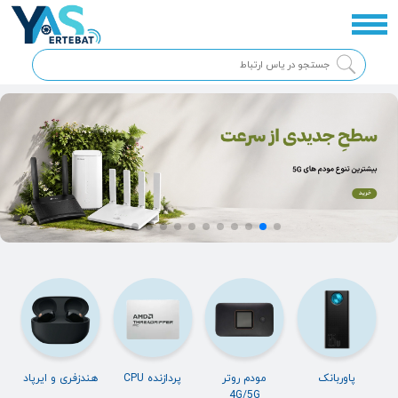
پاوربانک
مودم روتر
پردازنده CPU
هندزفری و ایرپاد
4G/5G