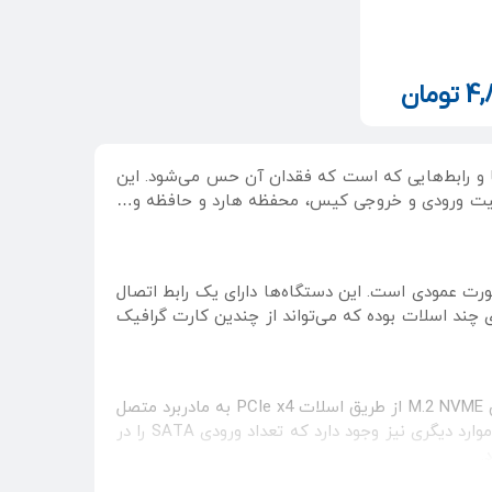
4,
تومان
ها و رابط‌هایی که است که فقدان آن حس می‌شود. این
ه USB، فیلتر گرد و غبار کیس، کیت ورودی و خروجی کیس، محفظه هارد و حافظه و…
ت عمودی است. این دستگاه‌ها دارای یک رابط اتصال
ند اسلات بوده که می‌تواند از چندین کارت گرافیک
از این اسلات توسعه برای افزایش رابط های ورودی داخلی مادربرد استفاده می‌شود. به عنوان مثال کارت توسعه PCI-E افزایش M.2 NVME از طریق اسلات PCIe x4 به مادربرد متصل
شده و 2 درگاه ورودی M.2 NVMe را در اختیار شما قرار می‌دهد که از آنها برای اتصال حافظه های SSD M.2 استفاده می‌شود. موارد دیگری نیز وجود دارد که تعداد ورودی SATA را در