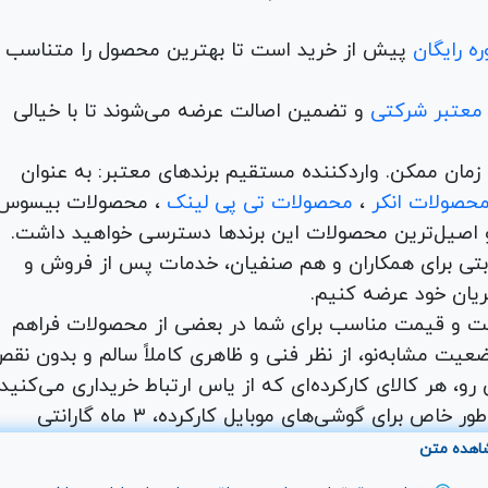
ه رایگان
پیش از خرید است تا بهترین محصول را متناسب ب
 معتبر شرکتی
و تضمین اصالت عرضه می‌شوند تا با خیالی
ن و در کمترین زمان ممکن. واردکننده مستقیم برندهای معتبر: به عنوان
حصولات انکر
،
محصولات تی پی لینک
، محصولات بیسوس
 اصیل‌ترین محصولات این برندها دسترسی خواهید داشت.
اها با امکان بهترین قیمت رقابتی برای همکاران و هم صنفیان، خدمات پس از فروش و
ریان خود عرضه کنیم.
یت و قیمت مناسب برای شما در بعضی از محصولات فراهم
عیت مشابه‌نو، از نظر فنی و ظاهری کاملاً سالم و بدون نق
و، هر کالای کارکرده‌ای که از یاس ارتباط خریداری می‌کنید،
شامل ۷ روز مهلت تست و ضمانت اصالت کالا است. به طور خاص برای گوشی‌های موبایل کارکرده، ۳ ماه گارانتی
. شما می‌توانید طیف وسیعی از محصولات دیجیتال کارکرده
اهده متن
 لپ تاپ کارکرده،مینی کیس و آل این وان کارکرده را با