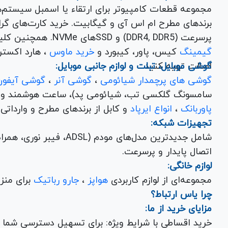
مجموعه قطعات کامپیوتر برای ارتقاء یا اسمبل سیستم‌
پرسرعت (DDR4, DDR5) و SSDهای NVMe. همچنین کلیه
گیمینگ
کیس، پاور، کیبورد و
خرید ماوس
، هارد اکسترنال، فلش مموری و
اصالت تهیه کنید.
گوشی موبایل، تبلت و لوازم جانبی موبایل:
گوشی های پرچمدار شیائومی
،
گوشی آنر
،
گوشی آیفون
سامسونگ گلکسی تب، شیائومی پد)، ساعت هوشمند و کلی
پاوربانک
،
انواع ایرپاد
و کابل از برندهای مطرح و وارداتی Anker و Baseus برای تکمیل تجربه کاربری شما.
تجهیزات شبکه:
شامل جدیدترین مدل‌های مود
اتصال پایدار و پرسرعت.
لوازم خانگی:
مجموعه‌ای از لوازم کاربردی
هواپز
،
جارو رباتیک
برای منزل شما با تضمین کیفیت و گارانتی.
چرا یاس ارتباط؟
مزایای خرید از ما:
خرید اقساطی با شرایط ویژه: برای تسهیل دسترسی شما به