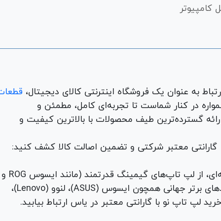
 کامپیوتر
قطعات
لوازم جانبی، لوازم خانگی، همواره در کنار شماست تا تجربه‌ای کامل، مطمئن و
 ارائه گسترده‌ترین طیف محصولات با بالاترین کیفیت و
با گارانتی معتبر شرکتی و تضمین اصالت کالا کشف کنید:
برای هر نیاز و سلیقه‌ای، از لپ تاپ‌های گیمینگ قدرتمند (مانند ایسوس ROG و
TUF) تا لپ تاپ‌های دانشجویی، اداری و مهندسی از برندهای برتر جهانی همچون ایسوس (ASUS)، لنوو (Lenovo)،