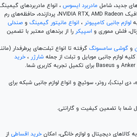
های جدید، شامل
مادربرد ایسوس
، انواع مادربردهای گیمینگ
برندهای مطرح ام اس آی و گیگابیت. خرید کارت‌های گرافیک NVIDIA RTX, AMD Radeon، پردازنده‌، حافظه‌های رم
لوازم جانبی کامپیوتر
،
انواع مانیتور گیمینگ
و
صندلی
اسپیکر
را از برندهای معتبر با تضمین
و
گوشی سامسونگ
گرفته تا انواع تبلت‌های پرطرفدار (مانن
ه لوازم جانبی موبایل و تبلت از جمله
شارژر
،
خرید
م (ADSL، فیبر نوری، همراه، دی لینک)، روتر، سوئیچ و انواع لوازم جانبی شبکه برای
 کالاهای دیجیتال و لوازم خانگی، امکان
خرید اقساطی
از