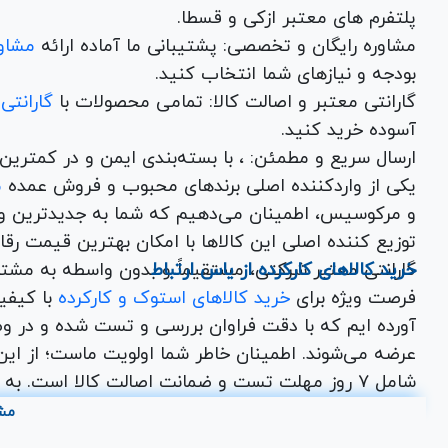
پلتفرم های معتبر ازکی و قسطا.
مشاوره رایگان و تخصصی: پشتیبانی ما آماده ارائه
مشاور
بودجه و نیازهای شما انتخاب کنید.
گارانتی معتبر و اصالت کالا: تمامی محصولات با
گارانتی
آسوده خرید کنید.
ارسال سریع و مطمئن: ، با بسته‌بندی ایم
یکی از واردکننده اصلی برندهای محبوب و فروش عمده
م
و مرکوسیس، اطمینان می‌دهیم که شما به جدیدترین و
توزیع کننده اصلی این کال
خرید کالاهای کارکرده از یاس ارتباط
گارانتی معتبر شرکتی، مستقیماً و بدون واسطه به مشت
فرصت ویژه برای
خرید کالاهای استوک و کارکرده
با کیف
آورده ایم که با دقت فراوان بررسی و تست شده و در وض
عرضه می‌شوند. اطمینان خاطر شما اولویت ماست؛ از این ر
اختصاصی یاس ارتباط برای شما در نظر گرفته شده است
مش
از جمله
تجهیزات ماینینگ
نو کارکرده، مانیتور کارکرده،