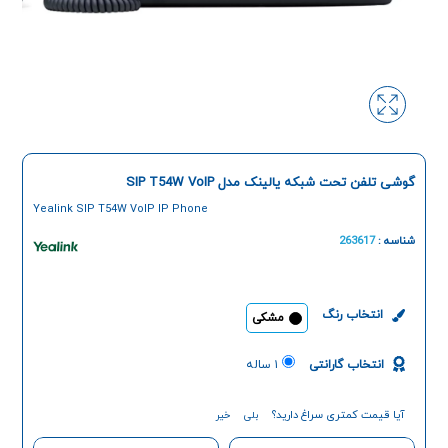
گوشی تلفن تحت شبکه یالینک مدل SIP T54W VoIP
Yealink SIP T54W VoIP IP Phone
شناسه :
263617
انتخاب رنگ
مشکی
انتخاب گارانتی
۱ ساله
آیا قیمت کمتری سراغ دارید؟
بلی
خیر