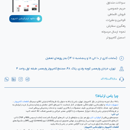
سوالات متداول
حریم خصوصی
فروش اقساطی
دانلود اپلیکیشن اندروید
قوانین و مقررات
رهگیری سفارش
نحوه ارسال مرسوله
اسمبل کامپیوتر
(ساعات کاری از ۱۰ الی ۱۸ و پنجشنبه تا ۱۴) بجز روزهای تعطیل
تهران، خیابان ولیعصر، کوچه ولدی، پلاک ۴۸، مجتمع کامپیوتر ولیعصر، طبقه اول، واحد ۴
021-91004880
چرا یاس ارتباط؟
با ۲۵ سال تجربه درخشان در بازار کامپیوتر تهران، یاس ارتباط به عنوان یک فروشگاه اینترنتی کالای دیجیتال،
قطعات کامپیوتر
،
تجهیزات شبکه
و لوازم جانبی، لوازم خانگی، همواره در کنار شماست تا تجربه‌ای کامل، مطمئن و رضایت‌بخش از خرید را برایتان به
ارمغان آورد. هدف ما ارائه گسترده‌ترین طیف محصولات با بالاترین کیفیت و خدمات پشتیبانی بی‌نظیر است.
در فروشگاه اینترنتی یاس ارتباط، تنوع از محصولات را با گارانتی معتبر شرکتی و تضمین اصالت کالا کشف کنید:
لپ تاپ:
مجموعه‌ای بی‌نظیر از
انواع لپ تاپ
برای هر نیاز و سلیقه‌ای، از لپ تاپ‌های گیمینگ قدرتمند (مانند ایسوس ROG و TUF) تا لپ
تاپ‌های دانشجویی، اداری و مهندسی از برندهای برتر جهانی همچون ایسوس (ASUS)، لنوو (Lenovo)، اچ‌پی (HP) و مک‌بوک‌های
اپل. بهترین انتخاب‌ها را برای خرید لپ تاپ نو با گارانتی معتبر در یاس ارتباط بیابید.
قطعات کامپیوتر و لوازم جانبی کامپیوتر: