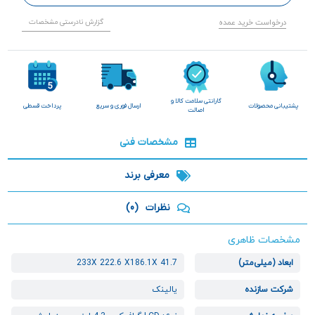
درخواست خرید عمده
گزارش نادرستی مشخصات
گارانتی سلامت کالا و
پشتیبانی محصولات
ارسال فوری و سریع
پرداخت قسطی
اصالت
مشخصات فنی
معرفی برند
نظرات
(0)
مشخصات ظاهری
ابعاد (میلی‌متر)
233X 222.6 X186.1X 41.7
شرکت سازنده
یالینک