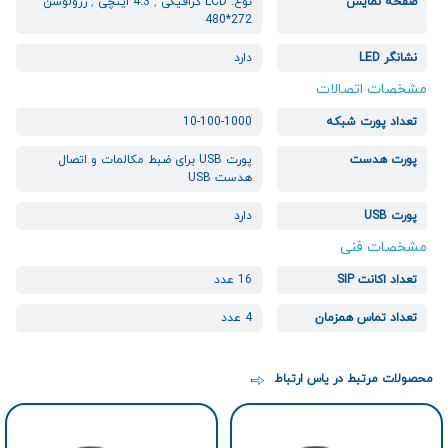
صفحه نمایش
نوع: LCD گرافیکی
,
4.3 اینچی
,
رزولوشن
272*480
نشانگر LED
دارد
مشخصات اتصالات
تعداد پورت شبکه
10-100-1000
پورت هدست
پورت USB برای ضبط مکالمات و اتصال
هدست USB
پورت USB
دارد
مشخصات فنی
تعداد اکانت SIP
16 عدد
تعداد تماس همزمان
4 عدد
محصولات مرتبط در یاس ارتباط