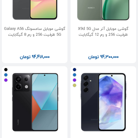
گوشی موبایل آنر مدل X9d 5G
گوشی موبایل سامسونگ Galaxy A56
ظرفیت 256 و رم 12 گیگابایت
5G ظرفیت 256 و رم 8 گیگابایت
94,300,000
تومان
94,418,000
تومان