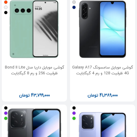
گوشی موبایل سامسونگ Galaxy A17
گوشی موبایل داریا مدل Bond II Lite
4G ظرفیت 128 و رم 4 گیگابایت
ظرفیت 256 و رم 8 گیگابایت
41,389,000
تومان
43,799,000
تومان