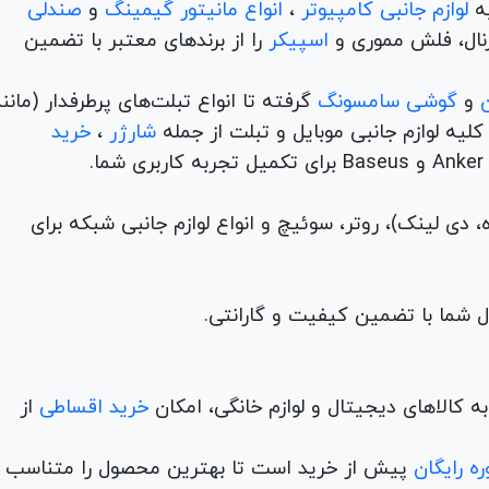
لوازم جانبی کامپیوتر
،
انواع مانیتور گیمینگ
و
صندلی
اسپیکر
را از برندهای معتبر با تضمین
و
گوشی سامسونگ
گرفته تا انواع تبلت‌های پرطرفدار (مانن
ه لوازم جانبی موبایل و تبلت از جمله
شارژر
،
خرید
م (ADSL، فیبر نوری، همراه، دی لینک)، روتر، سوئیچ و انواع لوازم جانبی شبکه برای
 کالاهای دیجیتال و لوازم خانگی، امکان
خرید اقساطی
از
ه رایگان
پیش از خرید است تا بهترین محصول را متناسب ب