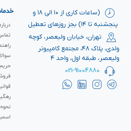
خدمات
(ساعات کاری از ۱۰ الی ۱۸ و
پنجشنبه تا ۱۴) بجز روزهای تعطیل
درباره
تماس 
تهران، خیابان ولیعصر، کوچه
راهنم
ولدی، پلاک ۴۸، مجتمع کامپیوتر
سوالا
ولیعصر، طبقه اول، واحد ۴
حریم
021-91004880
فروش
قوانی
رهگی
نحوه 
اسمبل