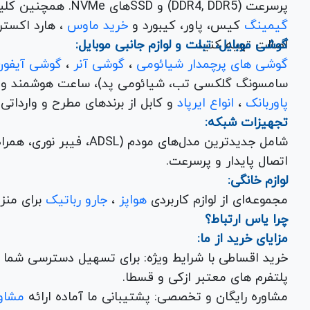
پرسرعت (DDR4, DDR5) و SSDهای NVMe. همچنین کلیه
گیمینگ
کیس، پاور، کیبورد و
خرید ماوس
، هارد اکسترنال، فلش مموری و
اصالت تهیه کنید.
گوشی موبایل، تبلت و لوازم جانبی موبایل:
گوشی های پرچمدار شیائومی
،
گوشی آنر
،
گوشی آیفون
سامسونگ گلکسی تب، شیائومی پد)، ساعت هوشمند و کلی
پاوربانک
،
انواع ایرپاد
و کابل از برندهای مطرح و وارداتی Anker و Baseus برای تکمیل تجربه کاربری شما.
تجهیزات شبکه:
شامل جدیدترین مدل‌های مود
اتصال پایدار و پرسرعت.
لوازم خانگی:
مجموعه‌ای از لوازم کاربردی
هواپز
،
جارو رباتیک
برای منزل شما با تضمین کیفیت و گارانتی.
چرا یاس ارتباط؟
مزایای خرید از ما:
خرید اقساطی با شرایط ویژه: برای تسهیل دسترسی شما به
پلتفرم های معتبر ازکی و قسطا.
مشاوره رایگان و تخصصی: پشتیبانی ما آماده ارائه
مشاور