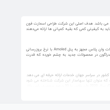
در دسامبر 2016 تاسیس شد. بنا بر اخبار بدست رسیده از چین، تنها سهامدار عمومی آن Oppo Electronics می باشد. هدف اصلی این شرکت طراحی اسمارت فون
د به کیفیتی کمی که بقیه کمپانی ها ارائه می‌دهند
این شرکت کیفیت تصویر و رزولوشن بالای آنهاست. جدیدترین محصولات وان پلاس مجهز به پنل Amoled با نرخ بروزرسانی
سنپدراگون در محصولات جدید به چشم خورده که قدرت
مامی اقدامات انجام شده فقط در راستای بهبود تجربه واقعی کاربر در استفاده روزانه است. این شرکت از 2018 رسما به 34 کشور در سراسر جهان خدمات ارائه حرفه ای می دهد.
ست که عنوان تنها سهامدار این شرکت شناخته می شود
که زیرمجموعه BBK Electronic به همراه Vivo ، Realme و iQOO است. بر اساس شرکت تحقیقات بازار Counterpoint Research، سال 2020 وان پلاس با 33 درصد سهم، در راس بازار
اپل
و
سامسونگ
الکترونیک، در سه ماهه نخست