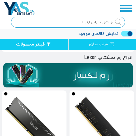
نمایش کالاهای موجود
مرتب سازی
فیلتر محصولات
صفحه اصلی
قطعات کامپیوتر
رم RAM
رم لکسار
انواع رم دسکتاپ Lexar