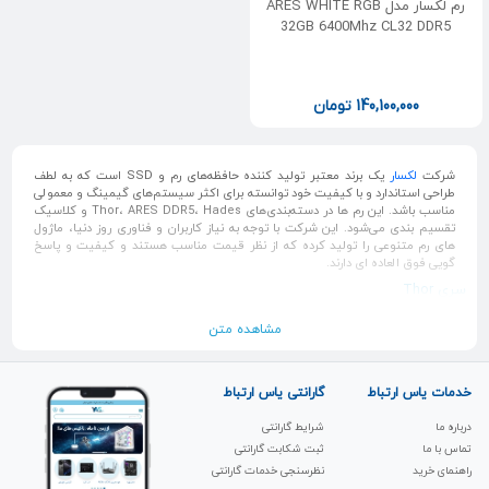
رم لکسار مدل ARES WHITE RGB
32GB 6400Mhz CL32 DDR5
140,100,000
تومان
شرکت
لکسار
یک برند معتبر تولید کننده حافظه‌های رم و SSD است که به لطف
طراحی استاندارد و با کیفیت خود توانسته برای اکثر سیستم‌های گیمینگ و معمولی
مناسب باشد. این رم ها در دسته‌بندی‌های Thor، ARES DDR5، Hades و کلاسیک
تقسیم بندی می‌شود. این شرکت با توجه به نیاز کاربران و فناوری روز دنیا، ماژول
های رم متنوعی را تولید کرده که از نظر قیمت مناسب هستند و کیفیت و پاسخ
گویی فوق العاده ای دارند.
سری Thor
به دو دسته THOR OC DDR5 و THOR DDR4 با فرم فاکتور U-DIMM تقسیم‌بندی
مشاهده متن
شده که سری DDR5 از INTEL XMP 3.0 و AMD Expo پشتیبانی می‌کند و عملکرد
اورکلاک را افزایش داده و سیستم خنک کننده و هیت سینک داخلی آن، حرارت را
دفع خواهد کردو به راحتی ماژول رم را در فشارهای کاری سنگین خنک می سازد. سری
DDR4 نیز عملکرد بهینه را در کنار سیستم پخش انتقال حرارت به ارمغان خواهد آورد
خدمات یاس ارتباط
گارانتی یاس ارتباط
و برای نصب در سیستم های میان رده و نیمه حرفه ای مناسب می باشد.
درباره ما
شرایط گارانتی
سری ARES DDR5
تماس با ما
ثبت شکابت‌ گارانتی
نسل جدیدی از حافظه‌های DDR5 بوده که سرعت و عملکرد بهینه‌تری نسبت به
راهنمای خرید
نظرسنجی خدمات گارانتی
نسخه‌های قبلی ارائه می‌دهد که سرعت آن حدودا 1.5 برابر سریع‌تر از مدل DDR4