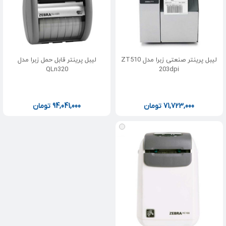
لیبل پرینتر صنعتی زبرا مدل ZT510
لیبل پرینتر قابل حمل زبرا مدل
QLn320
203dpi
71,723,000
تومان
94,041,000
تومان