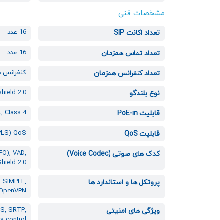
مشخصات فنی
16 عدد
تعداد اکانت SIP
16 عدد
تعداد تماس همزمان
کنفرانس صوتی 12 طرفه و کنفرا
تعداد کنفرانس همزمان
shield 2.0
نوع بلندگو
t, Class 4
قابلیت PoE-in
MPLS) QoS
قابلیت QoS
FO), VAD,
کدک های صوتی (Voice Codec)
hield 2.0
, SIMPLE,
پروتکل ها و استاندارد ها
, OpenVPN
LS, SRTP,
ویژگی های امنیتی
s control