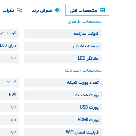
مشخصات فنی
معرفی برند
نظرات
مشخصات ظاهری
گرند استر
شرکت سازنده
دارای LCD با اندازه 8 اینچ
صفحه نمایش
دارد
نشانگر LED
مشخصات اتصالات
2 عدد
تعداد پورت شبکه
RJ9
پورت هدست
دارد
پورت USB
دارد
پورت HDMI
دارد
قابلیت اتصال WiFi