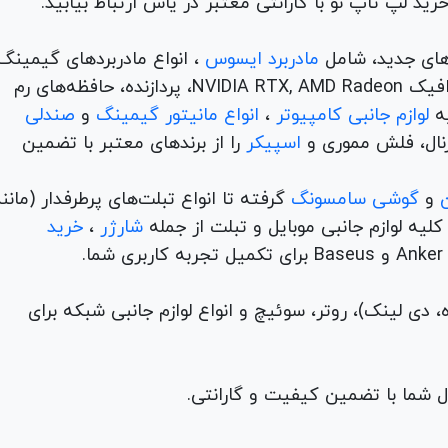
های جدید، شامل
مادربرد ایسوس
، انواع مادربردهای گیمینگ
برندهای مطرح ام اس آی و گیگابیت. خرید کارت‌های گرافیک NVIDIA RTX, AMD Radeon، پردازنده‌، حافظه‌های رم
لوازم جانبی کامپیوتر
،
انواع مانیتور گیمینگ
و
صندلی
اسپیکر
را از برندهای معتبر با تضمین
و
گوشی سامسونگ
گرفته تا انواع تبلت‌های پرطرفدار (مانن
ه لوازم جانبی موبایل و تبلت از جمله
شارژر
،
خرید
م (ADSL، فیبر نوری، همراه، دی لینک)، روتر، سوئیچ و انواع لوازم جانبی شبکه برای