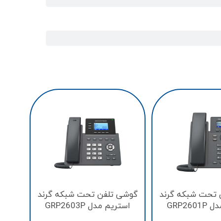
گوشی
استر
 تحت شبکه گرند
گوشی تلفن تحت شبکه گرند
GRP26
استریم مدل GRP2603P