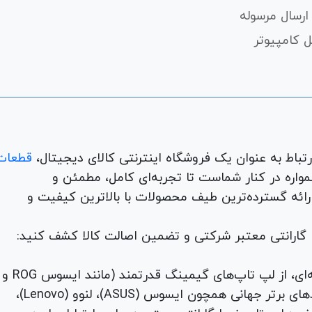
ارسال مرسوله
 کامپیوتر
قطعات
لوازم جانبی، لوازم خانگی، همواره در کنار شماست تا تجربه‌ای کامل، مطمئن و
 ارائه گسترده‌ترین طیف محصولات با بالاترین کیفیت و
با گارانتی معتبر شرکتی و تضمین اصالت کالا کشف کنید:
برای هر نیاز و سلیقه‌ای، از لپ تاپ‌های گیمینگ قدرتمند (مانند ایسوس ROG و
TUF) تا لپ تاپ‌های دانشجویی، اداری و مهندسی از برندهای برتر جهانی همچون ایسوس (ASUS)، لنوو (Lenovo)،