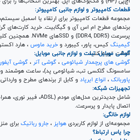
اچ‌پی (HP) و مک‌بوک‌های اپل. بهترین انتخاب‌ها را برای خرید لپ تاپ نو با گارانتی معتبر در یاس ارتباط بیابید.
قطعات کامپیوتر و لوازم جانبی کامپیوتر:
مجموعه قطعات کامپیوتر برای ارتقاء یا اسمبل سیستم‌
پرسرعت (DDR4, DDR5) و SSDهای NVMe. همچنین کلیه
گیمینگ
کیس، پاور، کیبورد و
خرید ماوس
، هارد اکسترنال، فلش مموری و
اصالت تهیه کنید.
گوشی موبایل، تبلت و لوازم جانبی موبایل:
گوشی های پرچمدار شیائومی
،
گوشی آنر
،
گوشی آیفون
سامسونگ گلکسی تب، شیائومی پد)، ساعت هوشمند و کلی
پاوربانک
،
انواع ایرپاد
و کابل از برندهای مطرح و وارداتی Anker و Baseus برای تکمیل تجربه کاربری شما.
تجهیزات شبکه:
شامل جدیدترین مدل‌های مود
اتصال پایدار و پرسرعت.
لوازم خانگی:
مجموعه‌ای از لوازم کاربردی
هواپز
،
جارو رباتیک
برای منزل شما با تضمین کیفیت و گارانتی.
چرا یاس ارتباط؟