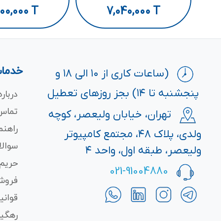
00,000
T
7,040,000
T
خدمات
(ساعات کاری از ۱۰ الی ۱۸ و
پنجشنبه تا ۱۴) بجز روزهای تعطیل
درباره
تماس 
تهران، خیابان ولیعصر، کوچه
راهنم
ولدی، پلاک ۴۸، مجتمع کامپیوتر
سوالا
ولیعصر، طبقه اول، واحد ۴
حریم
021-91004880
فروش
قوانی
رهگی