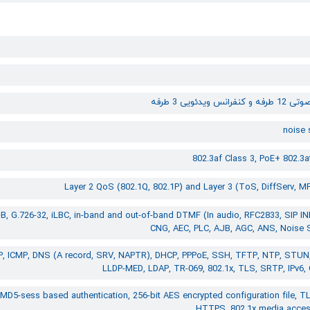
نس ویدئویی 3 طرفه
noise 
802.3af Class 3, PoE+ 802.3a
Layer 2 QoS (802.1Q, 802.1P) and Layer 3 (ToS, DiffServ, 
, G.726-32, iLBC, in-band and out-of-band DTMF (In audio, RFC2833, SIP IN
CNG, AEC, PLC, AJB, AGC, ANS, Noise S
, ICMP, DNS (A record, SRV, NAPTR), DHCP, PPPoE, SSH, TFTP, NTP, STUN
LLDP-MED, LDAP, TR-069, 802.1x, TLS, SRTP, IPv6
 MD5-sess based authentication, 256-bit AES encrypted configuration file, T
HTTPS, 802.1x media acces