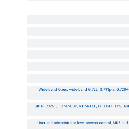
Wide-band Opus, wide-band G.722, G.711μ-a, G.729A-B
SIP RFC3261, TCP-IP-UDP, RTP-RTCP, HTTP-HTTPS, ARP
User and administrator level access control, MD5 and