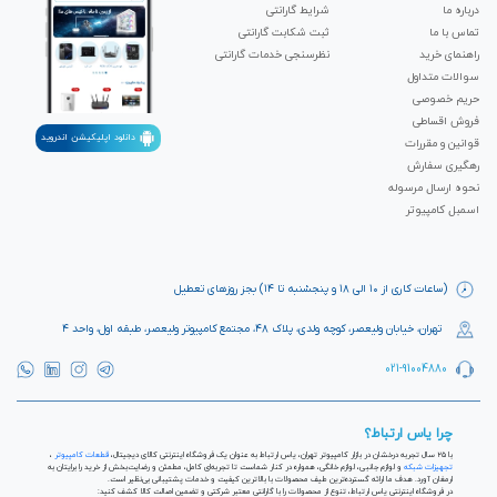
درباره ما
شرایط گارانتی
تماس با ما
ثبت شکابت‌ گارانتی
راهنمای خرید
نظرسنجی خدمات گارانتی
سوالات متداول
حریم خصوصی
فروش اقساطی
دانلود اپلیکیشن اندروید
قوانین و مقررات
رهگیری سفارش
نحوه ارسال مرسوله
اسمبل کامپیوتر
(ساعات کاری از ۱۰ الی ۱۸ و پنجشنبه تا ۱۴) بجز روزهای تعطیل
تهران، خیابان ولیعصر، کوچه ولدی، پلاک ۴۸، مجتمع کامپیوتر ولیعصر، طبقه اول، واحد ۴
021-91004880
چرا یاس ارتباط؟
با ۲۵ سال تجربه درخشان در بازار کامپیوتر تهران، یاس ارتباط به عنوان یک فروشگاه اینترنتی کالای دیجیتال،
قطعات کامپیوتر
،
تجهیزات شبکه
و لوازم جانبی، لوازم خانگی، همواره در کنار شماست تا تجربه‌ای کامل، مطمئن و رضایت‌بخش از خرید را برایتان به
ارمغان آورد. هدف ما ارائه گسترده‌ترین طیف محصولات با بالاترین کیفیت و خدمات پشتیبانی بی‌نظیر است.
در فروشگاه اینترنتی یاس ارتباط، تنوع از محصولات را با گارانتی معتبر شرکتی و تضمین اصالت کالا کشف کنید: