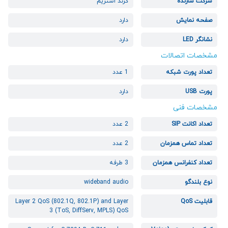
شرکت سازنده
گرند استریم
صفحه نمایش
دارد
نشانگر LED
دارد
مشخصات اتصالات
تعداد پورت شبکه
1 عدد
پورت USB
دارد
مشخصات فنی
تعداد اکانت SIP
2 عدد
تعداد تماس همزمان
2 عدد
تعداد کنفرانس همزمان
3 طرفه
نوع بلندگو
wideband audio
قابلیت QoS
Layer 2 QoS (802.1Q, 802.1P) and Layer
3 (ToS, DiffServ, MPLS) QoS