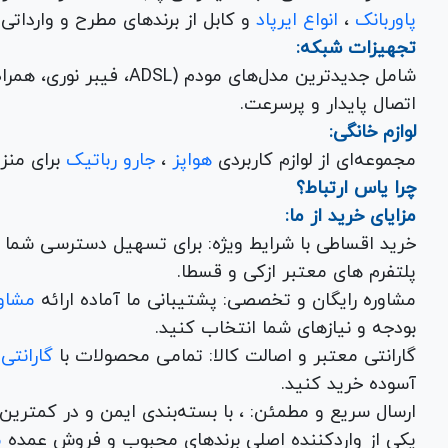
پاوربانک
،
انواع ایرپاد
و کابل از برندهای مطرح و وارداتی Anker و Baseus برای تکمیل تجربه کاربری شما.
تجهیزات شبکه:
شامل جدیدترین مدل‌های مود
اتصال پایدار و پرسرعت.
لوازم خانگی:
مجموعه‌ای از لوازم کاربردی
هواپز
،
جارو رباتیک
برای منزل شما با تضمین کیفیت و گارانتی.
چرا یاس ارتباط؟
مزایای خرید از ما:
خرید اقساطی با شرایط ویژه: برای تسهیل دسترسی شما به
پلتفرم های معتبر ازکی و قسطا.
مشاوره رایگان و تخصصی: پشتیبانی ما آماده ارائه
مشاور
بودجه و نیازهای شما انتخاب کنید.
گارانتی معتبر و اصالت کالا: تمامی محصولات با
گارانتی
آسوده خرید کنید.
ارسال سریع و مطمئن: ، با بسته‌بندی ایم
یکی از واردکننده اصلی برندهای محبوب و فروش عمده
م