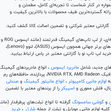
لوازم جانبی، لوازم خانگی، همواره در کنار شماست تا تجربه‌ای کامل، مطمئن و
 ارائه گسترده‌ترین طیف محصولات با بالاترین کیفیت و
با گارانتی معتبر شرکتی و تضمین اصالت کالا کشف کنید:
برای هر نیاز و سلیقه‌ای، از لپ تاپ‌های گیمینگ قدرتمند (مانند ایسوس ROG و
TUF) تا لپ تاپ‌های دانشجویی، اداری و مهندسی از برندهای برتر جهانی همچون ایسوس (ASUS)، لنوو (Lenovo)،
های جدید، شامل
مادربرد ایسوس
، انواع مادربردهای گیمینگ
برندهای مطرح ام اس آی و گیگابیت. خرید کارت‌های گرافیک NVIDIA RTX, AMD Radeon، پردازنده‌، حافظه‌های رم
لوازم جانبی کامپیوتر
،
انواع مانیتور گیمینگ
و
صندلی
اسپیکر
را از برندهای معتبر با تضمین
و
گوشی سامسونگ
گرفته تا انواع تبلت‌های پرطرفدار (مانن
ه لوازم جانبی موبایل و تبلت از جمله
شارژر
،
خرید