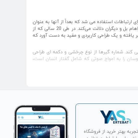
phonē به معنی "صدا" به وجود آمده است. از اواخر قرن 17 از تلفن رشته ای برای ارتباطات استفاده می شد که بعداً از آنها به عنوان
تلفن بزرگ و لوله مکالمه نیز یاد شد. اما تلفن‌های مدرن امروزی فقط به دستگاه‌های الکتریکی ناشی از اختراعات الکساندر گراهام بل و دیگران دلالت می‌کند. در طی 20 سالی که از
گران تغییر یافته و یک طراحی کاربردی و مفید به دست آورد که
می کند. شماره گیرها از نوع چرخشی و دکمه ای طراحی
نوسان را به امواج صوتی که شامل گفتار انسان است،
تگاه با ریز مدارهای سبک و کم حجم جایگزین شدند. پیشرفت‌های
ی مجدد خودکار، شناسایی شماره تماس، انتقال بی‌سیم
 این محصول کم نشد.
تجربه بهتر خرید از فروشگاه