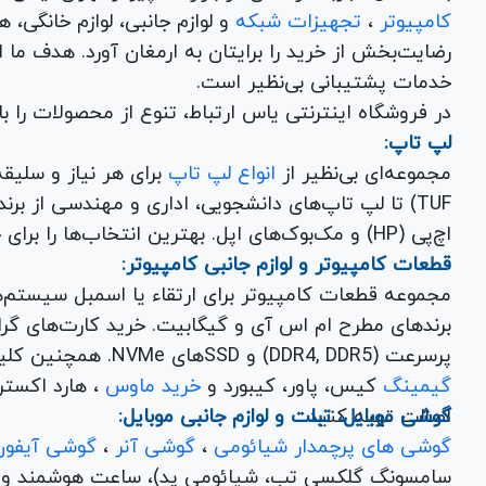
کامپیوتر
،
تجهیزات شبکه
و 
رضایت‌بخش از خرید را برایتان به ارمغان آورد. هدف ما
خدمات پشتیبانی بی‌نظیر است.
در فروشگاه اینترنتی یاس ارتباط، تنوع از محصولات را 
لپ تاپ:
مجموعه‌ای بی‌نظیر از
انواع لپ تاپ
اچ‌پی (HP) و مک‌بوک‌های اپل. بهترین انتخاب‌ها را برای خرید لپ تاپ نو با گارانتی معتبر در یاس ارتباط بیابید.
قطعات کامپیوتر و لوازم جانبی کامپیوتر:
مجموعه قطعات کامپیوتر برای ارتقاء یا اسمبل سیستم‌
پرسرعت (DDR4, DDR5) و SSDهای NVMe. همچنین کلیه
گیمینگ
کیس، پاور، کیبورد و
خرید ماوس
، هارد اکسترنال، فلش مموری و
اصالت تهیه کنید.
گوشی موبایل، تبلت و لوازم جانبی موبایل:
گوشی های پرچمدار شیائومی
،
گوشی آنر
،
گوشی آیفون
سامسونگ گلکسی تب، شیائومی پد)، ساعت هوشمند و کلی