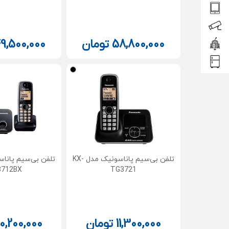
58,800,000
تومان
9,500,000
تلفن بی‌سیم پاناسونیک مدل KX-
3712BX
TG3721
11,300,000
تومان
10,200,000