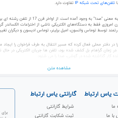
ا
تلفن‌های تحت شبکه IP
تفاوت دارد.
کلمه تلفن از لغت یونانی tēle به معنی "دور" و 
شته است، این ابزار قدرتمند توسط توماس واتسون، امیل برلینر، توماس ادیسون و دی
در دفتر محلی فعال کرده که مسیر انتقال به طرف فراخوان را ایجاد 
 در زمان گراهام بل کشف شده بود، تلفن ها جریان الکتریکی در حال 
نده کار گذاشته شده در گوشی، صدا را می شنود.
مشاهده متن
انزیستور در سال 1947، سیم پیچ‌های فلزی و سایر سخت‌افزارهای سنگین داخل این دس
و همچنین امکان معرفی تعدادی از ویژگی‌های "هوشمند" مانند شماره گیر
یت‌هایی طراحی پایه‌ای تلفن را تکمیل کرده و هیچوقت کاربرد و تقاضا
 یاس ارتباط
گارانتی یاس ارتباط
 ما
شرایط گارانتی
برای 
با ما
ثبت شکابت‌ گارانتی