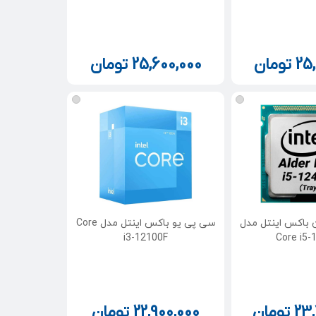
25
تومان
25,600,000
تومان
 باکس اینتل مدل
سی پی یو باکس اینتل مدل Core
i3-12100F
Core i5-
23
تومان
22,900,000
تومان