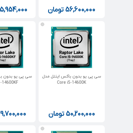
56,600,000
تومان
5,954,000
سی پی یو بدون باکس اینتل مدل
سی پی یو بدون با
5-14600KF
Core i5-14600K
50,200,000
تومان
9,700,000