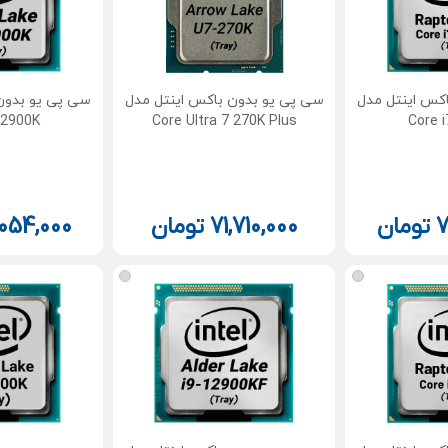
کس اینتل مدل
سی پی یو بدون باکس اینتل مدل
سی پی یو بدون
12900K
Core Ultra 7 270K Plus
Core 
7
تومان
71,710,000
تومان
,054,000