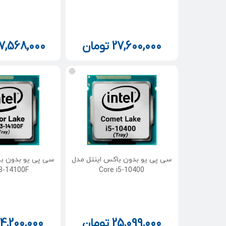
27,600,000
تومان
7,568,000
سی پی یو بدون باکس اینتل مدل
سی پی یو بدون با
i3-14100F
Core i5-10400
25,099,000
تومان
4,200,000