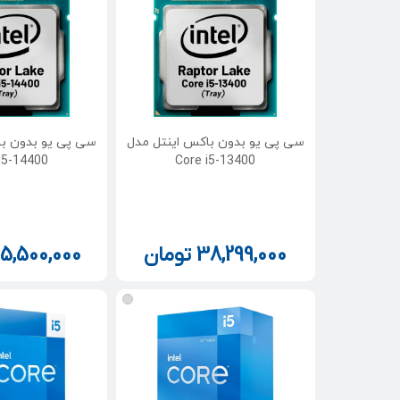
سی پی یو بدون باکس اینتل مدل
سی پی یو بدون با
i5-14400
Core i5-13400
38,299,000
تومان
5,500,000