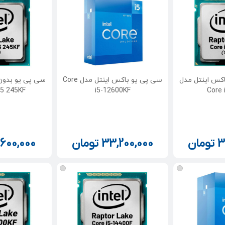
کس اینتل مدل
سی پی یو باکس اینتل مدل Core
سی پی یو بدون
 5 245KF
i5-12600KF
Core 
3
تومان
33,200,000
تومان
,600,000