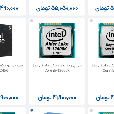
5
تومان
55,050,000
تومان
,490,000
کس اینتل مدل
سی پی یو بدون باکس اینتل مدل
 245K
Core i5-12600K
Core i
4
تومان
41,900,000
تومان
,900,000