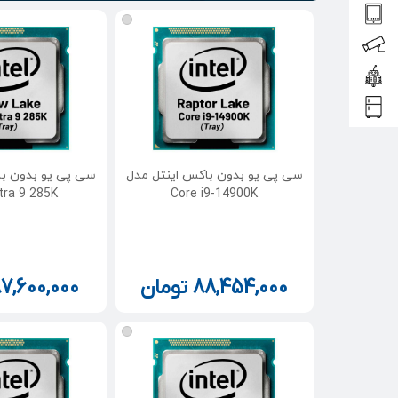
سی پی یو بدون باکس اینتل مدل
سی پی یو بدون با
tra 9 285K
Core i9-14900K
88,454,000
تومان
7,600,000