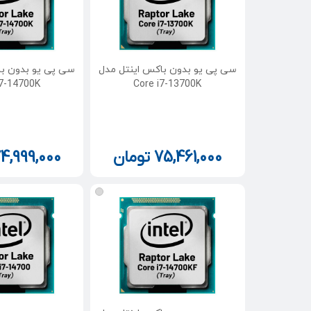
سی پی یو بدون باکس اینتل مدل
سی پی یو بدون با
i7-14700K
Core i7-13700K
75,461,000
تومان
4,999,000