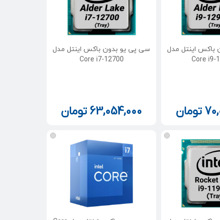
 باکس اینتل مدل
سی پی یو بدون باکس اینتل مدل
Core i7-12700
Core i9-
70
تومان
63,054,000
تومان