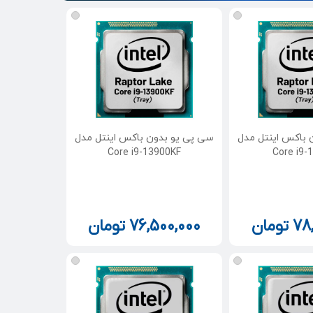
 باکس اینتل مدل
سی پی یو بدون باکس اینتل مدل
Core i9-13900KF
Core i9-
78
تومان
76,500,000
تومان