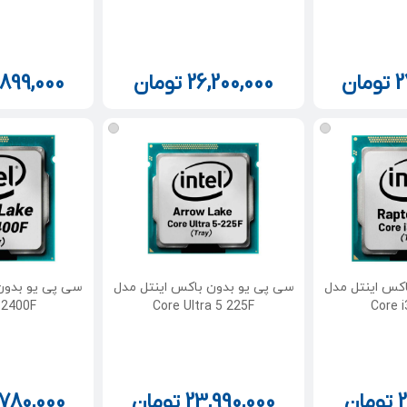
2
تومان
26,200,000
تومان
,899,000
کس اینتل مدل
سی پی یو بدون باکس اینتل مدل
سی پی یو بدون
12400F
Core Ultra 5 225F
Core 
2
تومان
23,990,000
تومان
,780,000