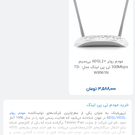
مودم روتر +ADSL2 بی‌سیم
300Mbps تی پی لینک مدل- TD-
W8961N
3,588,000
تومان
خرید مودم تی پی لینک
تی‌پی‌لینک به عنوان یکی از مطرح‌ترین شرکت‌های تولید‌کننده
مودم روتر
ADSL/VDSL
در جهان شناخته می‌شود که فعالیت رسمی خود را در سال 1996 آغاز
نمود. نام این شرکت از عبارت Twister Pair برگرفته شده که یکی از کابل‌های شبکه
برای انتقال سیگنال‌های الکترومغناطیس می‌باشد. به طور حتم مودم روترهای VDSL
خانگی این شرکت نسبت سایر مودم های برندها قوی تر است و گارانتی معتبر و