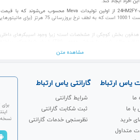
ن افراد ایجاد کند.
24HM2FVY-A3، 22BM2FVY-A3، 22BM2FY-A3 و 24HM2FY-A3 از ا
نمایشگر‌ها کیفیت تصویر FHD، پنل IPS با میزان کنت
وزن سبک و طراحی ارگونومیک محصولات میوا امکان تنظیم 
مشاهده متن
 یاس ارتباط
گارانتی یاس ارتباط
 ما
شرایط گارانتی
برای 
با ما
ثبت شکابت‌ گارانتی
اینت
نسخه ان
ای خرید
نظرسنجی خدمات گارانتی
ت متداول