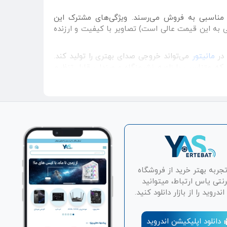
ولین تولیدات Meva محسوب می‌شوند که با قیمت مناسبی به فروش می‌رسند. ویژگی‌های مشترک این
راست 1000:1 است که به لطف نرخ بروزرسانی 75 هرتز (برای مانیتورهایی به این قیمت عالی است) تصاویر با کیفیت و ارزنده
مانیتور
می‌تواند خروجی صدای بهتری را تولید کند.
حالت شیب یا چرخش عمومی (Tilt) را برای شما ممکن ساخته که متناسب با زاویه نشیمنگاه و صندلی قابل تنظیم
تجربه بهتر خرید از فروشگاه
رنتی یاس ارتباط، میتوانید
دروید را از بازار دانلود کنید.
دانلود اپلیکیشن اندروید