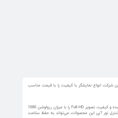
د. این شرکت انواع نمایشگر با کیفیت را با قیمت مناسب
در حال حاضر میوا تعداد کمی مانیتور در بازار کامپیوتر دارد که اکثر آنها در پنل های نسبتا کوچک نظیر 22 و 24 اینچ طراحی شده و کیفیت تصویر Full-HD را با میزان رزولوشن 1080
ی کنترل نور آبی این محصولات می‌تواند به حفظ سلامت