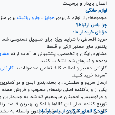
اتصال پایدار و پرسرعت.
لوازم خانگی:
مجموعه‌ای از لوازم کاربردی
هواپز
،
جارو رباتیک
برای منزل شما با تضمین کیفیت و گارانتی.
چرا یاس ارتباط؟
مزایای خرید از ما:
خرید اقساطی با شرایط ویژه: برای تسهیل دسترسی شما به
پلتفرم های معتبر ازکی و قسطا.
مشاوره رایگان و تخصصی: پشتیبانی ما آماده ارائه
مشاور
بودجه و نیازهای شما انتخاب کنید.
گارانتی معتبر و اصالت کالا: تمامی محصولات با
گارانتی
آسوده خرید کنید.
ارسال سریع و مطمئن: ، با بسته‌بندی ایم
یکی از واردکننده اصلی برندهای محبوب و فروش عمده
م
و مرکوسیس، اطمینان می‌دهیم که شما به جدیدترین و
توزیع کننده اصلی این کال
خرید کالاهای کارکرده از یاس ارتباط
گارانتی معتبر شرکتی، مستقیماً و بدون واسطه به مشت