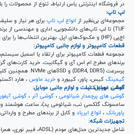
در فروشگاه اینترنتی یاس ارتباط، تنوع از محصولات را 
لپ تاپ:
مجموعه‌ای بی‌نظیر از
انواع لپ تاپ
اچ‌پی (HP) و مک‌بوک‌های اپل. بهترین انتخاب‌ها را برای خرید لپ تاپ نو با گارانتی معتبر در یاس ارتباط بیابید.
قطعات کامپیوتر و لوازم جانبی کامپیوتر:
مجموعه قطعات کامپیوتر برای ارتقاء یا اسمبل سیستم‌
پرسرعت (DDR4, DDR5) و SSDهای NVMe. همچنین کلیه
گیمینگ
کیس، پاور، کیبورد و
خرید ماوس
، هارد اکسترنال، فلش مموری و
اصالت تهیه کنید.
گوشی موبایل، تبلت و لوازم جانبی موبایل:
گوشی های پرچمدار شیائومی
،
گوشی آنر
،
گوشی آیفون
سامسونگ گلکسی تب، شیائومی پد)، ساعت هوشمند و کلی
پاوربانک
،
انواع ایرپاد
و کابل از برندهای مطرح و وارداتی Anker و Baseus برای تکمیل تجربه کاربری شما.
تجهیزات شبکه:
شامل جدیدترین مدل‌های مود