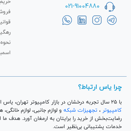
حریم
021-91004880
فروش
قوانی
رهگی
نحوه 
اسمبل
چرا یاس ارتباط؟
با ۲۵ سال تجربه درخشان در بازار کامپیوتر تهران، یاس ارتباط به عنوان یک فروشگاه اینترنتی کالای دیجیتال،
کامپیوتر
،
تجهیزات شبکه
و 
رضایت‌بخش از خرید را برایتان به ارمغان آورد. هدف ما
خدمات پشتیبانی بی‌نظیر است.