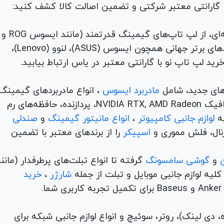
با گارانتی معتبر شرکتی و تضمین اصالت کالا کشف کنید:
برای هر نیاز و سلیقه‌ای، از لپ تاپ‌های گیمینگ قدرتمند (مانند ایسوس ROG و
TUF) تا لپ تاپ‌های دانشجویی، اداری و مهندسی از برندهای برتر جهانی همچون ایسوس (ASUS)، لنوو (Lenovo)،
های جدید، شامل
مادربرد ایسوس
، انواع مادربردهای گیمینگ
برندهای مطرح ام اس آی و گیگابیت. خرید کارت‌های گرافیک NVIDIA RTX, AMD Radeon، پردازنده‌، حافظه‌های رم
لوازم جانبی کامپیوتر
،
انواع مانیتور گیمینگ
و
صندلی
اسپیکر
را از برندهای معتبر با تضمین
و
گوشی سامسونگ
گرفته تا انواع تبلت‌های پرطرفدار (مانن
ه لوازم جانبی موبایل و تبلت از جمله
شارژر
،
خرید
م (ADSL، فیبر نوری، همراه، دی لینک)، روتر، سوئیچ و انواع لوازم جانبی شبکه برای