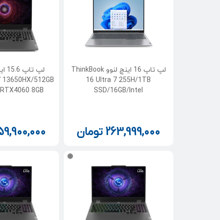
لپ تاپ 16 اینچ لنوو ThinkBook
i7 13650HX/512GB
16 Ultra 7 255H/1TB
/RTX4060 8GB
SSD/16GB/Intel
263,999,000
تومان
59,900,000