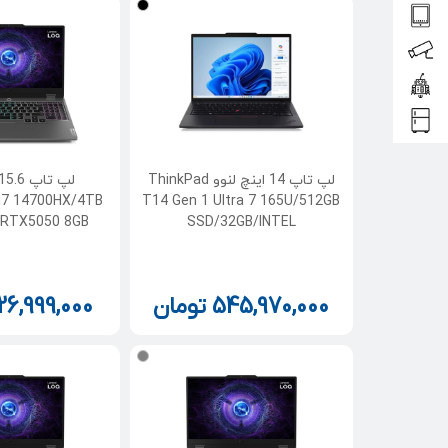
لپ تاپ 14 اینچ لنوو ThinkPad
i7 14700HX/4TB
T14 Gen 1 Ultra 7 165U/512GB
/RTX5050 8GB
SSD/32GB/INTEL
545,970,000
تومان
26,999,000