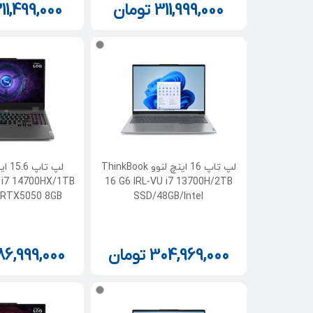
311,999,000
تومان
11,499,000
لپ تاپ 16 اینچ لنوو ThinkBook
 i7 14700HX/1TB
16 G6 IRL-VU i7 13700H/2TB
/RTX5050 8GB
SSD/48GB/Intel
304,969,000
تومان
86,999,000