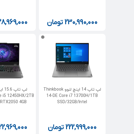
230,990,000
تومان
28,969,000
لپ تاپ 14 اینچ لنوو Thinkbook
e i5 12450HX/2TB
14-DE Core i7 13700H/1TB
/RTX2050 4GB
SSD/32GB/Intel
222,999,000
تومان
22,969,000