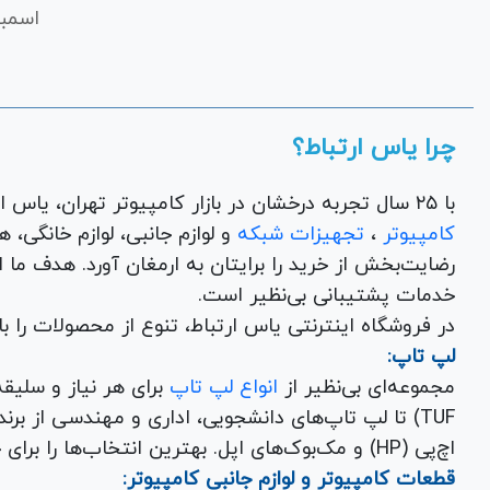
ماینرها: کاهش دمای چیپ‌های هشینگ و افزایش با
اسمبل
مادربورد و کنسول بازی: انتقال حرارت چیپست‌ها و ماژ
کاربرد پدحرارتی در لپ تاپ
چرا یاس ارتباط؟
ایجاد نقاط داغ (Hotspot) می‌شود
سیستم خنک‌کننده را بهبود بخشد و از افت کارایی ی
خشک‌شده با نمونه‌های باکیفیت، یکی از مهمترین اقد
با ۲۵ سال تجربه درخشان در بازار کامپیوتر تهران، یاس ارتباط به عنوان یک فروشگاه اینترنتی کالای دیجیتال،
تفاوت پد حرارتی و پد سیلیکونی
کامپیوتر
،
تجهیزات شبکه
و 
رضایت‌بخش از خرید را برایتان به ارمغان آورد. هدف ما
در بازار، گاهی این دو اصطلاح به جای هم استفاد
الکترونیکی است. تفاوت اصلی آن‌ها در نام‌گذاری و برند
خدمات پشتیبانی بی‌نظیر است.
معایب استفاده از پد حرارتی
در فروشگاه اینترنتی یاس ارتباط، تنوع از محصولات را 
لپ تاپ:
این کالا نسبتا گران قیمت بوده و امکان دارد همانند سا
و کارایی زیادی در الکترونیک ندارد.
مجموعه‌ای بی‌نظیر از
انواع لپ تاپ
فرایند استفاده از ترمال پد
اگر این روند را به درستی انجام ندهید، ممکن است ات
اچ‌پی (HP) و مک‌بوک‌های اپل. بهترین انتخاب‌ها را برای خرید لپ تاپ نو با گارانتی معتبر در یاس ارتباط بیابید.
برش دهید و غشا را جدا کنید. روی سطح قطعه قرار داده
قطعات کامپیوتر و لوازم جانبی کامپیوتر: