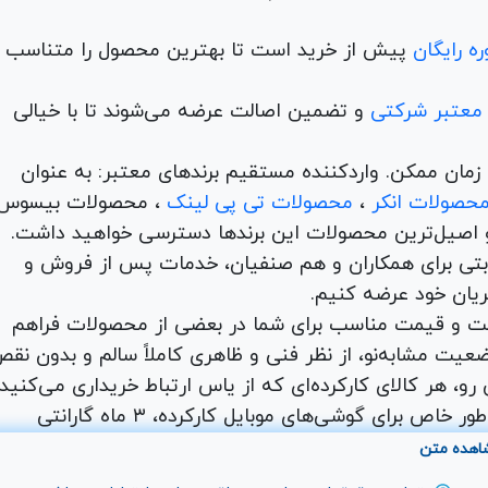
 حالت بسته‌شده یا استفاده از ضخامت پیش‌فرض قطعه اصلی.
ه رایگان
پیش از خرید است تا بهترین محصول را متناسب ب
 معتبر شرکتی
و تضمین اصالت عرضه می‌شوند تا با خیالی
ن و در کمترین زمان ممکن. واردکننده مستقیم برندهای معتبر: به عنوان
حصولات انکر
،
محصولات تی پی لینک
، محصولات بیسوس
 اصیل‌ترین محصولات این برندها دسترسی خواهید داشت.
اها با امکان بهترین قیمت رقابتی برای همکاران و هم صنفیان، خدمات پس از فروش و
ریان خود عرضه کنیم.
یت و قیمت مناسب برای شما در بعضی از محصولات فراهم
عیت مشابه‌نو، از نظر فنی و ظاهری کاملاً سالم و بدون نق
و، هر کالای کارکرده‌ای که از یاس ارتباط خریداری می‌کنید،
شامل ۷ روز مهلت تست و ضمانت اصالت کالا است. به طور خاص برای گوشی‌های موبایل کارکرده، ۳ ماه گارانتی
. شما می‌توانید طیف وسیعی از محصولات دیجیتال کارکرده
اهده متن
 لپ تاپ کارکرده،مینی کیس و آل این وان کارکرده را با