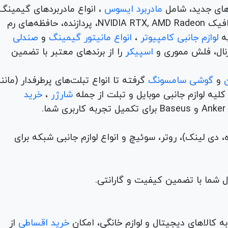
های جدید، شامل
مادربرد ایسوس
، انواع مادربردهای گیمینگ
برندهای مطرح ام اس آی و گیگابیت. خرید کارت‌های گرافیک NVIDIA RTX, AMD Radeon، پردازنده‌، حافظه‌های رم
لوازم جانبی کامپیوتر
،
انواع مانیتور گیمینگ
و
صندلی
 تا ۳ میلی‌متر).
اسپیکر
را از برندهای معتبر با تضمین
و
گوشی سامسونگ
گرفته تا انواع تبلت‌های پرطرفدار (مانن
ه لوازم جانبی موبایل و تبلت از جمله
شارژر
،
خرید
ای گیمینگ و ورک‌استیشن، مجموعه‌ای از برترین ترمال پدهای سیلیک
ول اصلی و اورجینال همراه با تضمین کیفیت، ارسال سریع و مشاوره تخ
م (ADSL، فیبر نوری، همراه، دی لینک)، روتر، سوئیچ و انواع لوازم جانبی شبکه برای
ست تعویض شود.
 کالاهای دیجیتال و لوازم خانگی، امکان
خرید اقساطی
از