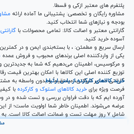
چگونه ضخامت مناسب پد حرارتی را تشخیص دهم؟
پلتفرم های معتبر ازکی و قسطا.
با اندازه‌گیری فاصله بین سطح قطعه و هیت‌سینک در
مشاوره رایگان و تخصصی: پشتیبانی ما آماده ارائه
مشاور
بودجه و نیازهای شما انتخاب کنید.
گارانتی معتبر و اصالت کالا: تمامی محصولات با
گارانتی
آسوده خرید کنید.
ارسال سریع و مطمئن: ، با بسته‌بندی ایم
یکی از واردکننده اصلی برندهای محبوب و فروش عمده
م
و مرکوسیس، اطمینان می‌دهیم که شما به جدیدترین و
توزیع کننده اصلی این کال
خرید کالاهای کارکرده از یاس ارتباط
گارانتی معتبر شرکتی، مستقیماً و بدون واسطه به مشت
فرصت ویژه برای
خرید کالاهای استوک و کارکرده
با کیف
آورده ایم که با دقت فراوان بررسی و تست شده و در وض
عرضه می‌شوند. اطمینان خاطر شما اولویت ماست؛ از این ر
اختصاصی یاس ارتباط برای شما در نظر گرفته شده است
مش
از جمله
تجهیزات ماینینگ
نو کارکرده، مانیتور کارکرده،