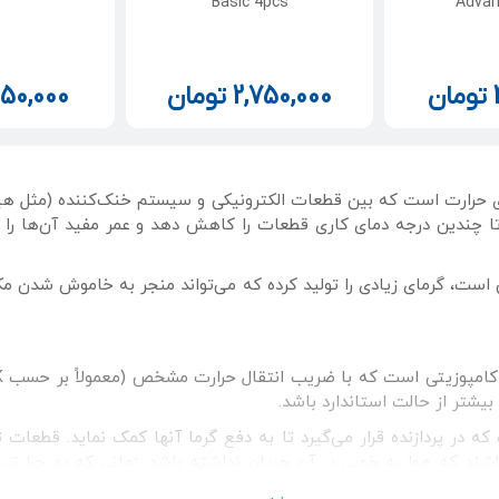
Basic 4pcs
Advan
تومان
2,750,000
تومان
650,000
عه سیلیکونی رسانای حرارت است که بین قطعات الکترونیکی و سیستم خنک‌کننده (مث
تا چندین درجه دمای کاری قطعات را کاهش دهد و عمر مفید آن‌ها را با
است، گرمای زیادی را تولید کرده که می‌تواند منجر به خاموش شدن م
شتر از حالت استاندارد باشد.
که در پردازنده قرار می‌گیرد تا به دفع گرما آنها کمک نماید. قطعات
رای نقص‌‎های میکروسکوپی باشند که هوا به خوبی در آن جریان نداشته باشد. زمانی که
ت رو به افزایش و پیشرفت خواهد بود. این محصولات برای
کارت گراف