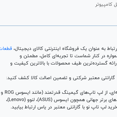
زده.
 کامپیوتر
ول‌های حافظه.
مادربرد و ماژول‌های حافظه با هیت‌سینک، همیشه کاملا
. استفاده از ترمال پد با ضخامت و ضریب انتقال حرارت متناسب، می‌تواند دمای پ
ا خاموشی ناگهانی دستگاه جلوگیری کند. به همین دلیل، هنگام سرو
امات در نگهداری و افزایش طول عمر دستگاه است.
قطعات
لوازم جانبی، لوازم خانگی، همواره در کنار شماست تا تجربه‌ای کامل، مطمئن و
 ارائه گسترده‌ترین طیف محصولات با بالاترین کیفیت و
ه می‌شوند، اما بیشتر پد سیلیکونی همان ترمال پد است که از سی
ینگ است، نه در کارکرد.
با گارانتی معتبر شرکتی و تضمین اصالت کالا کشف کنید:
یر رابط‌های حرارتی کار نکند. استفاده مجدد از آنها ممکن نیست و بر خ
برای هر نیاز و سلیقه‌ای، از لپ تاپ‌های گیمینگ قدرتمند (مانند ایسوس ROG و
TUF) تا لپ تاپ‌های دانشجویی، اداری و مهندسی از برندهای برتر جهانی همچون ایسوس (ASUS)، لنوو (Lenovo)،
صال کوتاه با خطر نشت رخ دهد؛ لذا مواد رابط قبلی را حذف و تمیز کنی
 و به آرامی فشار دهید و طرف دیگر غشا را جدا و قطعه را نصب نمایید.