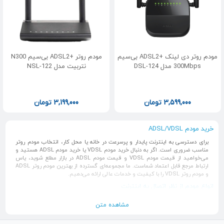
مودم روتر دی لینک +ADSL2 بی‌سیم
مودم روتر +ADSL2 بی‌سیم N300
300Mbps مدل DSL-124
نتربیت مدل NSL-122
3,599,000
تومان
3,199,000
تومان
خرید مودم ADSL/VDSL
برای دسترسی به اینترنت پایدار و پرسرعت در خانه یا محل کار، انتخاب مودم روتر
مناسب ضروری است. اگر به دنبال خرید مودم VDSL یا خرید مودم ADSL هستید و
می‌خواهید از قیمت مودم VDSL و قیمت مودم ADSL در بازار مطلع شوید، یاس
ارتباط مرجع قابل اعتماد شماست. ما مجموعه‌ای گسترده از بهترین مودم روتر ADSL
و مودم روتر VDSL را با کیفیت و خدمات عالی ارائه می‌دهیم.
انواع مودم از نظر اتصال به اینترنت
مودم‌ها به عنوان یکی از اصلی‌ترین
تجهیزات شبکه
، بر اساس نوع فناوری اتصال به
مشاهده متن
اینترنت دسته‌بندی می‌شوند. مودم‌های DSL (شامل ADSL و VDSL) از خط تلفن،
مودم‌های کابلی از کابل کواکسیال، مودم‌های فیبر نوری (ONT) از فیبر نوری و
مودم‌های سیم‌کارتی از شبکه‌های موبایل (4G/5G) برای ارائه اینترنت استفاده