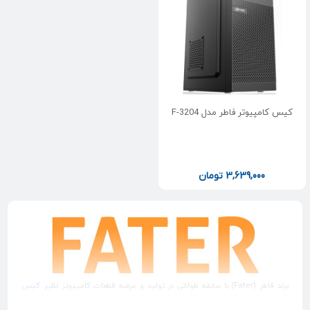
کیس کامپیوتر فاطر مدل F-3204
3,639,000
تومان
برند فاطر (Fater) با سابقه طولانی در تولید و عرضه قطعات کامپیوتر نظیر
کیس
کامپیوتر و
منبع تغذیه
، لپ تاپ، تبلت،
مادربرد
،
مانیتور
و ... با تعداد عمده ای از
کمپانی های معروف دنیا در حال همکاری بوده و بهترین محصولات را روانه بازار می