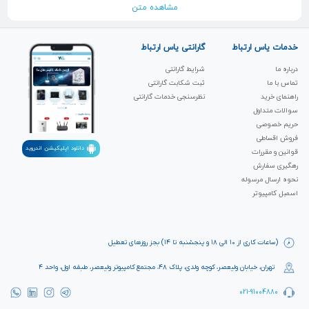
مشاهده متن
کند. از مهم ترین چشم انداز های این برند بهبود و سهولت تجربه کاربران و مشتریان
خود بوده و با بهره وری از نیاز بازار بهترین عملکرد را از خود نشان می دهد.
خدمات یاس ارتباط
گارانتی یاس ارتباط
درباره ما
شرایط گارانتی
تماس با ما
ثبت شکابت‌ گارانتی
راهنمای خرید
نظرسنجی خدمات گارانتی
سوالات متداول
حریم خصوصی
فروش اقساطی
دانلود اپلیکیشن اندروید
قوانین و مقررات
رهگیری سفارش
نحوه ارسال مرسوله
اسمبل کامپیوتر
(ساعات کاری از ۱۰ الی ۱۸ و پنجشنبه تا ۱۴) بجز روزهای تعطیل
تهران، خیابان ولیعصر، کوچه ولدی، پلاک ۴۸، مجتمع کامپیوتر ولیعصر، طبقه اول، واحد ۴
021-91004880