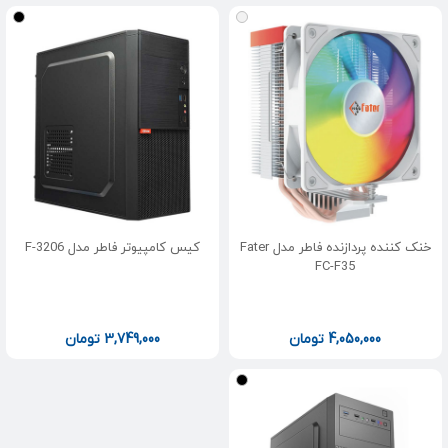
خنک کننده پردازنده فاطر مدل Fater
کیس کامپیوتر فاطر مدل F-3206
FC-F35
4,050,000
تومان
3,749,000
تومان