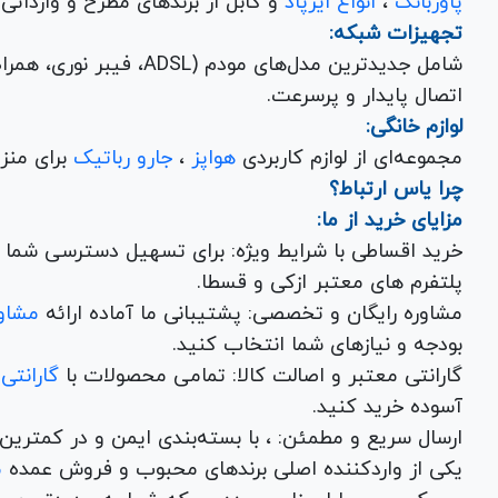
پاوربانک
،
انواع ایرپاد
و کابل از برندهای مطرح و وارداتی Anker و Baseus برای تکمیل تجربه کاربری شما.
تجهیزات شبکه:
شامل جدیدترین مدل‌های مود
اتصال پایدار و پرسرعت.
لوازم خانگی:
مجموعه‌ای از لوازم کاربردی
هواپز
،
جارو رباتیک
برای منزل شما با تضمین کیفیت و گارانتی.
چرا یاس ارتباط؟
مزایای خرید از ما:
خرید اقساطی با شرایط ویژه: برای تسهیل دسترسی شما به
پلتفرم های معتبر ازکی و قسطا.
مشاوره رایگان و تخصصی: پشتیبانی ما آماده ارائه
مشاور
بودجه و نیازهای شما انتخاب کنید.
گارانتی معتبر و اصالت کالا: تمامی محصولات با
گارانتی
آسوده خرید کنید.
ارسال سریع و مطمئن: ، با بسته‌بندی ایم
یکی از واردکننده اصلی برندهای محبوب و فروش عمده
م