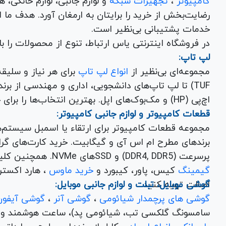
کامپیوتر
،
تجهیزات شبکه
و 
رضایت‌بخش از خرید را برایتان به ارمغان آورد. هدف ما
خدمات پشتیبانی بی‌نظیر است.
در فروشگاه اینترنتی یاس ارتباط، تنوع از محصولات را 
لپ تاپ:
مجموعه‌ای بی‌نظیر از
انواع لپ تاپ
اچ‌پی (HP) و مک‌بوک‌های اپل. بهترین انتخاب‌ها را برای خرید لپ تاپ نو با گارانتی معتبر در یاس ارتباط بیابید.
قطعات کامپیوتر و لوازم جانبی کامپیوتر:
مجموعه قطعات کامپیوتر برای ارتقاء یا اسمبل سیستم‌
پرسرعت (DDR4, DDR5) و SSDهای NVMe. همچنین کلیه
گیمینگ
کیس، پاور، کیبورد و
خرید ماوس
، هارد اکسترنال، فلش مموری و
اصالت تهیه کنید.
گوشی موبایل، تبلت و لوازم جانبی موبایل:
گوشی های پرچمدار شیائومی
،
گوشی آنر
،
گوشی آیفون
سامسونگ گلکسی تب، شیائومی پد)، ساعت هوشمند و کلی