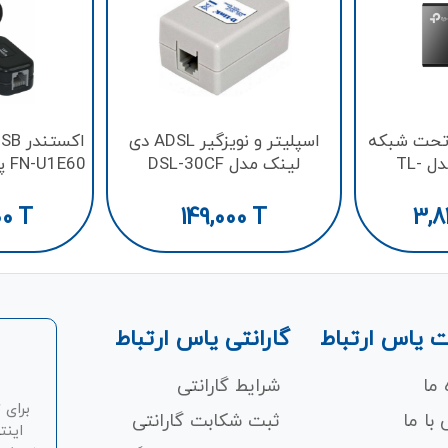
 تحت شبکه
اسپلیتر و نویزگیر ADSL دی
تی‌ پی لینک مدل TL-
لینک مدل DSL-30CF
FN-U1E60 پشتیبانی تا 60 متر
P
00
T
149,000
T
3,8
 یاس ارتباط
گارانتی یاس ارتباط
 ما
شرایط گارانتی
برای 
با ما
ثبت شکابت‌ گارانتی
اینت