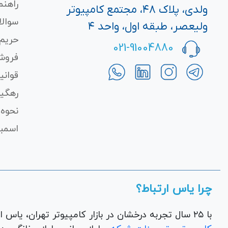
راهنم
ولدی، پلاک ۴۸، مجتمع کامپیوتر
سوالا
ولیعصر، طبقه اول، واحد ۴
حریم
021-91004880
فروش
قوانی
رهگی
نحوه 
اسمبل
چرا یاس ارتباط؟
با ۲۵ سال تجربه درخشان در بازار کامپیوتر تهران، یاس ارتباط به عنوان یک فروشگاه اینترنتی کالای دیجیتال،