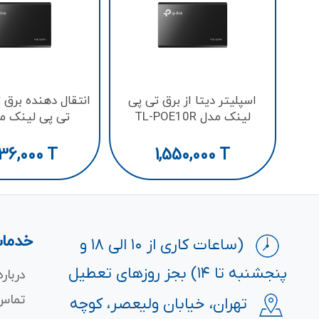
اسپلیتر دیتا از برق تی‌ پی
انتقال دهنده برق
لینک مدل TL-POE10R
OE150S
36,000
T
1,550,000
T
خدمات
(ساعات کاری از ۱۰ الی ۱۸ و
پنجشنبه تا ۱۴) بجز روزهای تعطیل
درباره
تماس 
تهران، خیابان ولیعصر، کوچه