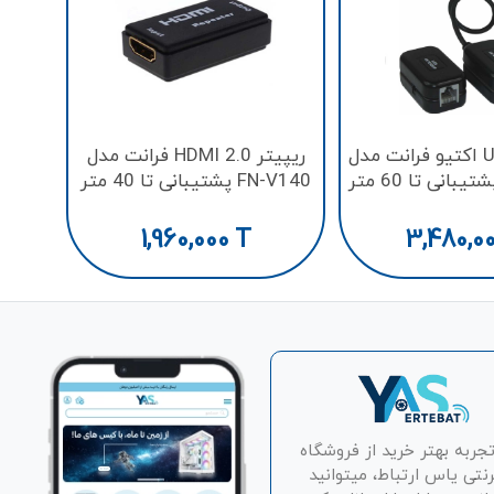
مدل LS-HKE120 طول 120 متر
اکستندر USB اکتیو فرانت مدل
ریپیتر HDMI 2.0 فرانت مدل
FN-V140 پشتیبانی تا 40 متر
1,960,000
T
3,480,0
تجربه بهتر خرید از فروشگاه
رنتی یاس ارتباط، میتوانید