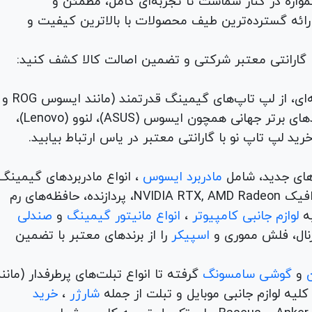
لوازم جانبی، لوازم خانگی، همواره در کنار شماست تا تجربه‌ای کامل، مطمئن و
 ارائه گسترده‌ترین طیف محصولات با بالاترین کیفیت و
با گارانتی معتبر شرکتی و تضمین اصالت کالا کشف کنید:
برای هر نیاز و سلیقه‌ای، از لپ تاپ‌های گیمینگ قدرتمند (مانند ایسوس ROG و
TUF) تا لپ تاپ‌های دانشجویی، اداری و مهندسی از برندهای برتر جهانی همچون ایسوس (ASUS)، لنوو (Lenovo)،
های جدید، شامل
مادربرد ایسوس
، انواع مادربردهای گیمینگ
برندهای مطرح ام اس آی و گیگابیت. خرید کارت‌های گرافیک NVIDIA RTX, AMD Radeon، پردازنده‌، حافظه‌های رم
لوازم جانبی کامپیوتر
،
انواع مانیتور گیمینگ
و
صندلی
اسپیکر
را از برندهای معتبر با تضمین
و
گوشی سامسونگ
گرفته تا انواع تبلت‌های پرطرفدار (مانن
ه لوازم جانبی موبایل و تبلت از جمله
شارژر
،
خرید