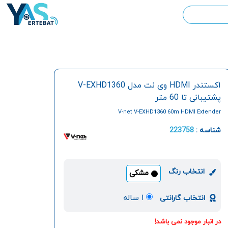
اکستندر HDMI وی نت مدل V-EXHD1360
پشتیبانی تا 60 متر
V-net V-EXHD1360 60m HDMI Extender
شناسه :
223758
انتخاب رنگ
مشکی
۱ ساله
انتخاب گارانتی
در انبار موجود نمی باشد!