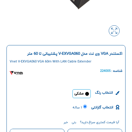
اکستندر VGA وی نت مدل V-EXVGA060 پشتیبانی تا 60 متر
Vnet V-EXVGA060 VGA 60m With LAN Cable Extender
شناسه :
224005
انتخاب رنگ
مشکی
انتخاب گارانتی
۱ ساله
آیا قیمت کمتری سراغ دارید؟
بلی
خیر