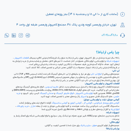
(ساعات کاری از ۱۰ الی ۱۸ و پنجشنبه تا ۱۴) بجز روزهای تعطیل
تهران، خیابان ولیعصر، کوچه ولدی، پلاک ۴۸، مجتمع کامپیوتر ولیعصر، طبقه اول، واحد ۴
021-91004880
چرا یاس ارتباط؟
با ۲۵ سال تجربه درخشان در بازار کامپیوتر تهران، یاس ارتباط به عنوان یک فروشگاه اینترنتی کالای دیجیتال،
قطعات کامپیوتر
،
تجهیزات شبکه
و لوازم جانبی، لوازم خانگی، همواره در کنار شماست تا تجربه‌ای کامل، مطمئن و رضایت‌بخش از خرید را برایتان به
ارمغان آورد. هدف ما ارائه گسترده‌ترین طیف محصولات با بالاترین کیفیت و خدمات پشتیبانی بی‌نظیر است.
در فروشگاه اینترنتی یاس ارتباط، تنوع از محصولات را با گارانتی معتبر شرکتی و تضمین اصالت کالا کشف کنید:
لپ تاپ:
مجموعه‌ای بی‌نظیر از
انواع لپ تاپ
برای هر نیاز و سلیقه‌ای، از لپ تاپ‌های گیمینگ قدرتمند (مانند ایسوس ROG و TUF) تا لپ
تاپ‌های دانشجویی، اداری و مهندسی از برندهای برتر جهانی همچون ایسوس (ASUS)، لنوو (Lenovo)، اچ‌پی (HP) و مک‌بوک‌های
اپل. بهترین انتخاب‌ها را برای خرید لپ تاپ نو با گارانتی معتبر در یاس ارتباط بیابید.
قطعات کامپیوتر و لوازم جانبی کامپیوتر:
مجموعه قطعات کامپیوتر برای ارتقاء یا اسمبل سیستم‌های جدید، شامل
مادربرد ایسوس
، انواع مادربردهای گیمینگ برندهای
مطرح ام اس آی و گیگابیت. خرید کارت‌های گرافیک NVIDIA RTX, AMD Radeon، پردازنده‌، حافظه‌های رم پرسرعت (DDR4, DDR5) و
SSDهای NVMe. همچنین کلیه
لوازم جانبی کامپیوتر
،
انواع مانیتور گیمینگ
و
صندلی گیمینگ
کیس، پاور، کیبورد و
خرید
ماوس
، هارد اکسترنال، فلش مموری و
اسپیکر
را از برندهای معتبر با تضمین اصالت تهیه کنید.
گوشی موبایل، تبلت و لوازم جانبی موبایل:
گوشی های پرچمدار شیائومی
،
گوشی آنر
،
گوشی آیفون
و
گوشی سامسونگ
گرفته تا انواع تبلت‌های پرطرفدار (مانند
سامسونگ گلکسی تب، شیائومی پد)، ساعت هوشمند و کلیه لوازم جانبی موبایل و تبلت از جمله
شارژر
،
خرید پاوربانک
،
انواع ایرپاد
و کابل از برندهای مطرح و وارداتی Anker و Baseus برای تکمیل تجربه کاربری شما.
تجهیزات شبکه:
شامل جدیدترین مدل‌های مودم (ADSL، فیبر نوری، همراه، دی لینک)، روتر، سوئیچ و انواع لوازم جانبی شبکه برای اتصال پایدار و
پرسرعت.
لوازم خانگی:
مجموعه‌ای از لوازم کاربردی
هواپز
،
جارو رباتیک
برای منزل شما با تضمین کیفیت و گارانتی.
چرا یاس ارتباط؟