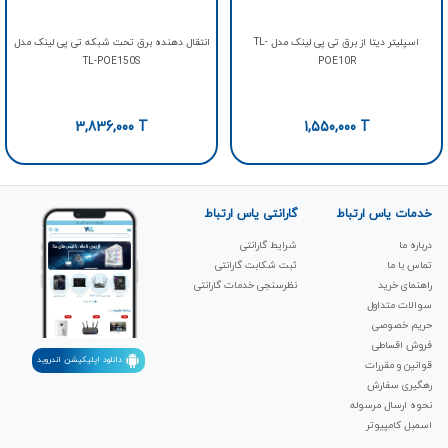
اسپلیتر دیتا از برق تی‌ پی لینک مدل TL-
انتقال دهنده برق تحت شبکه تی‌ پی لینک مدل
TL-POE150S
POE10R
3,836,000
T
1,550,000
T
خدمات یاس ارتباط
گارانتی یاس ارتباط
درباره ما
شرایط گارانتی
تماس با ما
ثبت شکابت‌ گارانتی
راهنمای خرید
نظرسنجی خدمات گارانتی
سوالات متداول
حریم خصوصی
فروش اقساطی
دانلود اپلیکیشن اندروید
قوانین و مقررات
رهگیری سفارش
نحوه ارسال مرسوله
اسمبل کامپیوتر