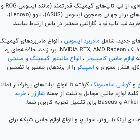
برای هر نیاز و سلیقه‌ای، از لپ تاپ‌های گیمینگ قدرتمند (مانند ایسوس ROG و
TUF) تا لپ تاپ‌های دانشجویی، اداری و مهندسی از برندهای برتر جهانی همچون ایسوس (ASUS)، لنوو (Lenovo)،
های جدید، شامل
مادربرد ایسوس
، انواع مادربردهای گیمینگ
برندهای مطرح ام اس آی و گیگابیت. خرید کارت‌های گرافیک NVIDIA RTX, AMD Radeon، پردازنده‌، حافظه‌های رم
لوازم جانبی کامپیوتر
،
انواع مانیتور گیمینگ
و
صندلی
اسپیکر
را از برندهای معتبر با تضمین
و
گوشی سامسونگ
گرفته تا انواع تبلت‌های پرطرفدار (مانن
ه لوازم جانبی موبایل و تبلت از جمله
شارژر
،
خرید
م (ADSL، فیبر نوری، همراه، دی لینک)، روتر، سوئیچ و انواع لوازم جانبی شبکه برای