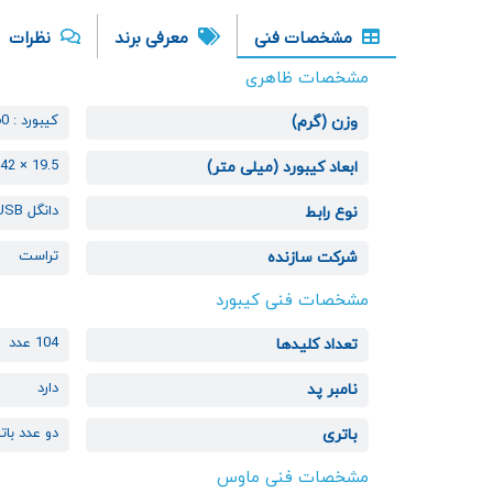
مشخصات فنی
معرفی برند
نظرات
مشخصات ظاهری
کیبورد : 460
وزن (گرم)
19.5 × 142 × 442
ابعاد کیبورد (میلی متر)
دانگل USB
نوع رابط
تراست
شرکت سازنده
مشخصات فنی کیبورد
104 عدد
تعداد کلیدها
دارد
نامبر پد
دو عدد باتری
باتری
مشخصات فنی ماوس