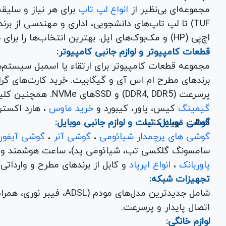
مجموعه‌ای بی‌نظیر از
انواع لپ تاپ
اچ‌پی (HP) و مک‌بوک‌های اپل. بهترین انتخاب‌ها را برای خرید لپ تاپ نو با گارانتی معتبر در یاس ارتباط بیابید.
قطعات کامپیوتر و لوازم جانبی کامپیوتر:
مجموعه قطعات کامپیوتر برای ارتقاء یا اسمبل سیستم‌
پرسرعت (DDR4, DDR5) و SSDهای NVMe. همچنین کلیه
گیمینگ
کیس، پاور، کیبورد و
خرید ماوس
، هارد اکسترنال، فلش مموری و
اصالت تهیه کنید.
گوشی موبایل، تبلت و لوازم جانبی موبایل:
گوشی های پرچمدار شیائومی
،
گوشی آنر
،
گوشی آیفون
سامسونگ گلکسی تب، شیائومی پد)، ساعت هوشمند و کلی
پاوربانک
،
انواع ایرپاد
و کابل از برندهای مطرح و وارداتی Anker و Baseus برای تکمیل تجربه کاربری شما.
تجهیزات شبکه:
شامل جدیدترین مدل‌های مود
اتصال پایدار و پرسرعت.
لوازم خانگی: