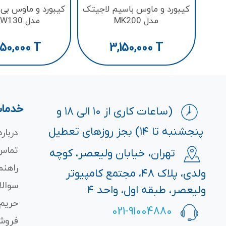
کيبورد و ماوس باسيم لاجيتک
کیبورد و ماوس بی
مدل MK200
مدل HKCW130
50,000
T
3,150,000
T
خدمات
(ساعات کاری از ۱۰ الی ۱۸ و
پنجشنبه تا ۱۴) بجز روزهای تعطیل
درباره
تماس 
تهران، خیابان ولیعصر، کوچه
راهنم
ولدی، پلاک ۴۸، مجتمع کامپیوتر
سوالا
ولیعصر، طبقه اول، واحد ۴
حریم
021-91004880
فروش