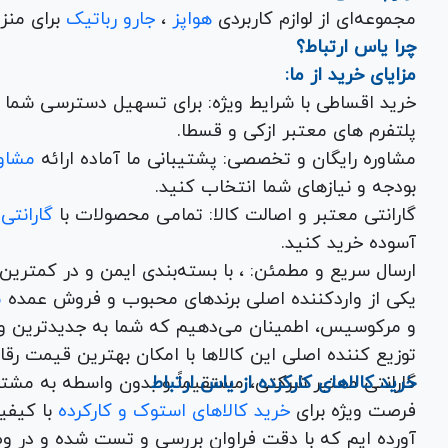
مجموعه‌ای از لوازم کاربردی
هواپز
،
جارو رباتیک
برای منزل شما با تضمین کیفیت و گارانتی.
چرا یاس ارتباط؟
مزایای خرید از ما:
خرید اقساطی با شرایط ویژه: برای تسهیل دسترسی شما به
پلتفرم های معتبر ازکی و قسطا.
مشاوره رایگان و تخصصی: پشتیبانی ما آماده ارائه
مشاور
بودجه و نیازهای شما انتخاب کنید.
گارانتی معتبر و اصالت کالا: تمامی محصولات با
گارانتی
آسوده خرید کنید.
ارسال سریع و مطمئن: ، با بسته‌بندی ایم
یکی از واردکننده اصلی برندهای محبوب و فروش عمده
م
و مرکوسیس، اطمینان می‌دهیم که شما به جدیدترین و
توزیع کننده اصلی این کال
خرید کالاهای کارکرده از یاس ارتباط
گارانتی معتبر شرکتی، مستقیماً و بدون واسطه به مشت
فرصت ویژه برای
خرید کالاهای استوک و کارکرده
با کیف
آورده ایم که با دقت فراوان بررسی و تست شده و در وض