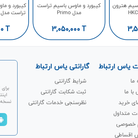
‌سیم هترون
کيبورد و ماوس باسیم تراست
کيبورد و ما
مدل Primo
تراست مدل GXT 845 TURAL
00
T
3,050,000
T
3,5
 یاس ارتباط
گارانتی یاس ارتباط
 ما
شرایط گارانتی
برای 
با ما
ثبت شکابت‌ گارانتی
اینت
نسخه ان
ای خرید
نظرسنجی خدمات گارانتی
ت متداول
 خصوصی
 اقساطی