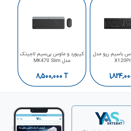
کيبور
وس باسيم رپو مدل
کيبورد و ماوس بی‌سیم لاجيتک
X120P
مدل MK470 Slim
8,500,000
T
1,824,00