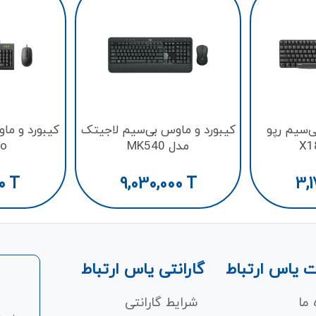
ی‌سیم رپو
کيبورد و ماوس بی‌سیم لاجيتک
کيبورد و ما
مدل MK540
ro
0
T
9,030,000
T
3,1
 یاس ارتباط
گارانتی یاس ارتباط
 ما
شرایط گارانتی