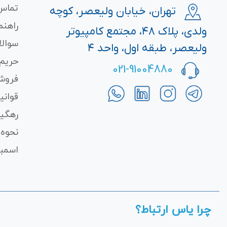
تماس 
تهران، خیابان ولیعصر، کوچه
راهنم
ولدی، پلاک ۴۸، مجتمع کامپیوتر
سوالا
ولیعصر، طبقه اول، واحد ۴
حریم
021-91004880
فروش
قوانی
رهگی
نحوه 
اسمبل
چرا یاس ارتباط؟