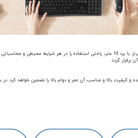
به لطف اتصال بیسیم قدرتمند در فرکانس 2.4 گیگاهرتز با برد 10 متر، راحتی استفاده را د