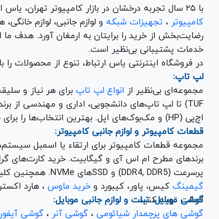
با ۲۵ سال تجربه درخشان در بازار کامپیوتر تهران، یاس ارتباط به عنوان یک فروشگاه اینترنتی کالای دیجیتال،
کامپیوتر
،
تجهیزات شبکه
و 
رضایت‌بخش از خرید را برایتان به ارمغان آورد. هدف ما
خدمات پشتیبانی بی‌نظیر است.
در فروشگاه اینترنتی یاس ارتباط، تنوع از محصولات را 
لپ تاپ:
مجموعه‌ای بی‌نظیر از
انواع لپ تاپ
اچ‌پی (HP) و مک‌بوک‌های اپل. بهترین انتخاب‌ها را برای خرید لپ تاپ نو با گارانتی معتبر در یاس ارتباط بیابید.
قطعات کامپیوتر و لوازم جانبی کامپیوتر:
مجموعه قطعات کامپیوتر برای ارتقاء یا اسمبل سیستم‌
پرسرعت (DDR4, DDR5) و SSDهای NVMe. همچنین کلیه
گیمینگ
کیس، پاور، کیبورد و
خرید ماوس
، هارد اکسترنال، فلش مموری و
اصالت تهیه کنید.
گوشی موبایل، تبلت و لوازم جانبی موبایل:
گوشی های پرچمدار شیائومی
،
گوشی آنر
،
گوشی آیفون