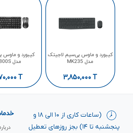
کيبورد و ماوس بی‌سیم لاجيتک
کیبورد و ماوس ب
مدل MK235
مدل X1800S
70,000
T
3,850,000
T
خدمات
(ساعات کاری از ۱۰ الی ۱۸ و
پنجشنبه تا ۱۴) بجز روزهای تعطیل
درباره