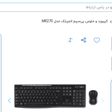
کيبورد و ماوس بی‌سیم لاجيتک مدل MK270