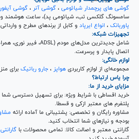
گوشی های پرچمدار شیائومی
،
گوشی آنر
،
گوشی آیفون
سامسونگ گلکسی تب، شیائومی پد)، ساعت هوشمند و کلی
پاوربانک
،
انواع ایرپاد
و کابل از برندهای مطرح و وارداتی Anker و Baseus برای تکمیل تجربه کاربری شما.
تجهیزات شبکه:
شامل جدیدترین مدل‌های مود
اتصال پایدار و پرسرعت.
لوازم خانگی:
مجموعه‌ای از لوازم کاربردی
هواپز
،
جارو رباتیک
برای منزل شما با تضمین کیفیت و گارانتی.
چرا یاس ارتباط؟
مزایای خرید از ما:
خرید اقساطی با شرایط ویژه: برای تسهیل دسترسی شما به
پلتفرم های معتبر ازکی و قسطا.
مشاوره رایگان و تخصصی: پشتیبانی ما آماده ارائه
مشاور
بودجه و نیازهای شما انتخاب کنید.
گارانتی معتبر و اصالت کالا: تمامی محصولات با
گارانتی
آسوده خرید کنید.