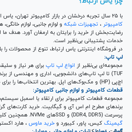
چرا یاس ارتباط؟
با ۲۵ سال تجربه درخشان در بازار کامپیوتر تهران، یاس ارتباط به عنوان یک فروشگاه اینترنتی کالای دیجیتال،
کامپیوتر
،
تجهیزات شبکه
و 
رضایت‌بخش از خرید را برایتان به ارمغان آورد. هدف ما
خدمات پشتیبانی بی‌نظیر است.
در فروشگاه اینترنتی یاس ارتباط، تنوع از محصولات را 
لپ تاپ:
مجموعه‌ای بی‌نظیر از
انواع لپ تاپ
اچ‌پی (HP) و مک‌بوک‌های اپل. بهترین انتخاب‌ها را برای خرید لپ تاپ نو با گارانتی معتبر در یاس ارتباط بیابید.
قطعات کامپیوتر و لوازم جانبی کامپیوتر:
مجموعه قطعات کامپیوتر برای ارتقاء یا اسمبل سیستم‌
پرسرعت (DDR4, DDR5) و SSDهای NVMe. همچنین کلیه
گیمینگ
کیس، پاور، کیبورد و
خرید ماوس
، هارد اکسترنال، فلش مموری و
اصالت تهیه کنید.
گوشی موبایل، تبلت و لوازم جانبی موبایل: