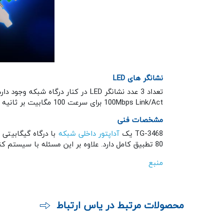
نشانگر های LED
100Mbps Link/Act برای سرعت 100 مگابیت بر ثانیه و 1 چراغ 1000Mbps Link/Act با سرعت 1 گیگابیت بر ثانیه در دسترس شما قرار خواهد داشت.
مشخصات فنی
TG-3468 یک
آداپتور داخلی شبکه
80 تطبیق کامل دارد. علاوه بر این مسئله با سیستم کنترل از راه دور Wake-on-LAN نیز همگام می‌شود و ابزار خوبی برای ارتقا شبکه کامپیوتری شماست.
منبع
محصولات مرتبط در یاس ارتباط