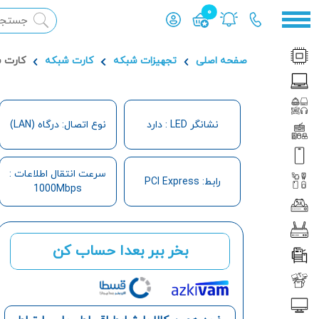
0
محصول افزوده شده به سبد
صفحه اصلی
تجهیزات شبکه
کارت شبکه
کارت شبکه PCIe تی پ
نشانگر LED : دارد
نوع اتصال: درگاه (LAN)
سرعت انتقال اطلاعات :
رابط: PCI Express
1000Mbps
بخر ببر بعدا حساب کن