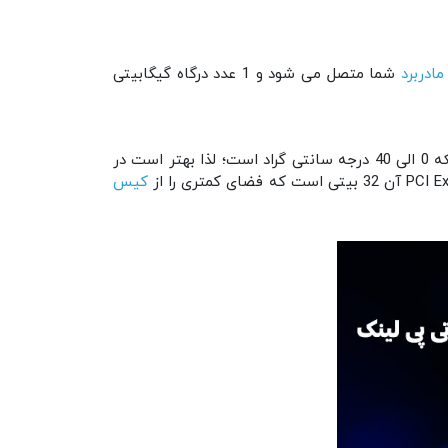
مادربرد
شما متصل می شود و 1 عدد درگاه گیگابیتی
این محصول در ابعاد 21.5 × 78.5 × 120.8 میلی متر تولید شده و بدنه آن سبز رنگ می باشد. میزان دمای عملیاتی کارت شبکه 0 الی 40 درجه سانتی گراد است؛ لذا بهتر است در
کیس