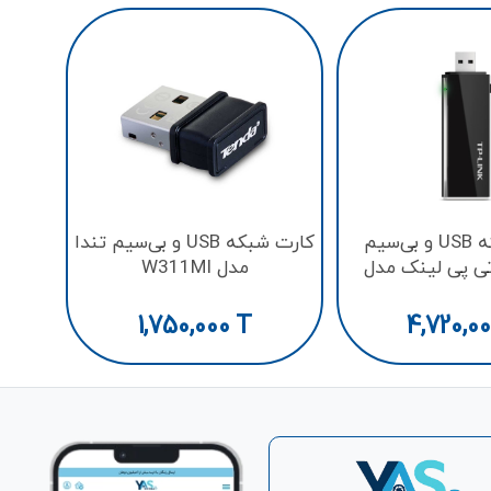
کارت شبکه USB و بی‌سیم
کارت شبکه USB و بی‌سیم تندا
AC12 تی پی لینک مدل
مدل W311MI
Archer 
1,750,000
T
4,720,0