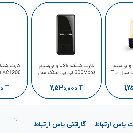
کارت شبکه USB و بی‌سیم
کارت شبکه USB و بی‌سیم
Nano تی پی لینک مدل TL-
300Mbps تی پی لینک مدل
00
T4U
TL-WN823N
00
T
2,530,000
T
1,2
 یاس ارتباط
گارانتی یاس ارتباط