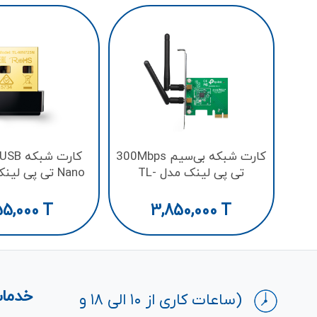
کارت شبکه بی‌سیم 300Mbps
تی پی لینک مدل TL-
WN725N
WN881ND
55,000
T
3,850,000
T
خدمات
(ساعات کاری از ۱۰ الی ۱۸ و