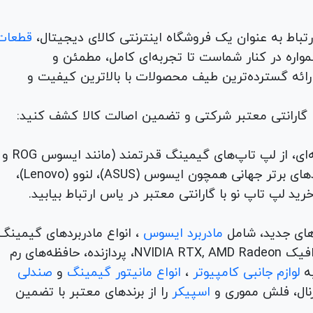
قطعات
لوازم جانبی، لوازم خانگی، همواره در کنار شماست تا تجربه‌ای کامل، مطمئن و
 ارائه گسترده‌ترین طیف محصولات با بالاترین کیفیت و
با گارانتی معتبر شرکتی و تضمین اصالت کالا کشف کنید:
برای هر نیاز و سلیقه‌ای، از لپ تاپ‌های گیمینگ قدرتمند (مانند ایسوس ROG و
TUF) تا لپ تاپ‌های دانشجویی، اداری و مهندسی از برندهای برتر جهانی همچون ایسوس (ASUS)، لنوو (Lenovo)،
های جدید، شامل
مادربرد ایسوس
، انواع مادربردهای گیمینگ
برندهای مطرح ام اس آی و گیگابیت. خرید کارت‌های گرافیک NVIDIA RTX, AMD Radeon، پردازنده‌، حافظه‌های رم
لوازم جانبی کامپیوتر
،
انواع مانیتور گیمینگ
و
صندلی
اسپیکر
را از برندهای معتبر با تضمین