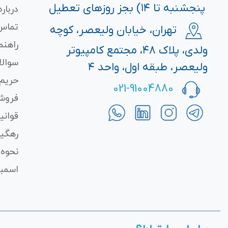
پنجشنبه تا ۱۴) بجز روزهای تعطیل
درباره
تماس 
تهران، خیابان ولیعصر، کوچه
راهنم
ولدی، پلاک ۴۸، مجتمع کامپیوتر
سوالا
ولیعصر، طبقه اول، واحد ۴
حریم
021-91004880
فروش
قوانی
رهگی
نحوه 
اسمبل