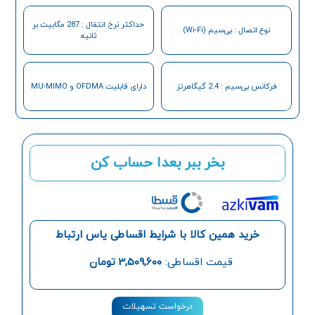
حداکثر نرخ انتقال : 287 مگابیت بر
نوع اتصال : بی‌سیم (Wi-Fi)
ثانیه
فرکانس بی‌سیم : 2.4 گیگاهرتز
دارای قابلیت OFDMA و MU-MIMO
بخر ببر بعدا حساب کن
خرید همین کالا با شرایط اقساطی یاس ارتباط
قیمت اقساطی:
3,509,600
تومان
درخواست تسهیلات