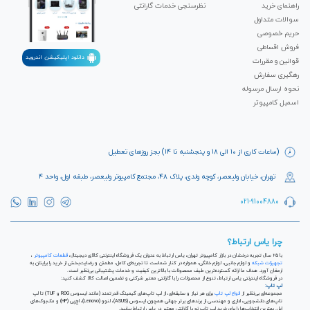
راهنمای خرید
نظرسنجی خدمات گارانتی
سوالات متداول
حریم خصوصی
فروش اقساطی
دانلود اپلیکیشن اندروید
قوانین و مقررات
رهگیری سفارش
نحوه ارسال مرسوله
اسمبل کامپیوتر
(ساعات کاری از ۱۰ الی ۱۸ و پنجشنبه تا ۱۴) بجز روزهای تعطیل
تهران، خیابان ولیعصر، کوچه ولدی، پلاک ۴۸، مجتمع کامپیوتر ولیعصر، طبقه اول، واحد ۴
021-91004880
چرا یاس ارتباط؟
با ۲۵ سال تجربه درخشان در بازار کامپیوتر تهران، یاس ارتباط به عنوان یک فروشگاه اینترنتی کالای دیجیتال،
قطعات کامپیوتر
،
تجهیزات شبکه
و لوازم جانبی، لوازم خانگی، همواره در کنار شماست تا تجربه‌ای کامل، مطمئن و رضایت‌بخش از خرید را برایتان به
ارمغان آورد. هدف ما ارائه گسترده‌ترین طیف محصولات با بالاترین کیفیت و خدمات پشتیبانی بی‌نظیر است.
در فروشگاه اینترنتی یاس ارتباط، تنوع از محصولات را با گارانتی معتبر شرکتی و تضمین اصالت کالا کشف کنید:
لپ تاپ:
مجموعه‌ای بی‌نظیر از
انواع لپ تاپ
برای هر نیاز و سلیقه‌ای، از لپ تاپ‌های گیمینگ قدرتمند (مانند ایسوس ROG و TUF) تا لپ
تاپ‌های دانشجویی، اداری و مهندسی از برندهای برتر جهانی همچون ایسوس (ASUS)، لنوو (Lenovo)، اچ‌پی (HP) و مک‌بوک‌های
اپل. بهترین انتخاب‌ها را برای خرید لپ تاپ نو با گارانتی معتبر در یاس ارتباط بیابید.