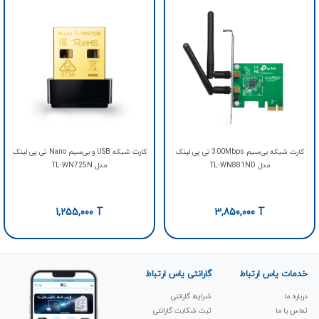
کارت شبکه بی‌سیم 300Mbps تی پی لینک
کارت شبکه USB و بی‌سیم Nano تی پی لینک
مدل TL-WN881ND
مدل TL-WN725N
1,255,000
T
3,850,000
T
خدمات یاس ارتباط
گارانتی یاس ارتباط
درباره ما
شرایط گارانتی
تماس با ما
ثبت شکابت‌ گارانتی