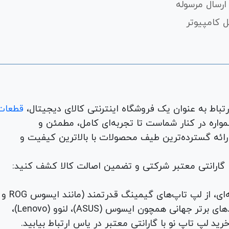
ارسال مرسوله
 کامپیوتر
قطعات
لوازم جانبی، لوازم خانگی، همواره در کنار شماست تا تجربه‌ای کامل، مطمئن و
 ارائه گسترده‌ترین طیف محصولات با بالاترین کیفیت و
با گارانتی معتبر شرکتی و تضمین اصالت کالا کشف کنید:
برای هر نیاز و سلیقه‌ای، از لپ تاپ‌های گیمینگ قدرتمند (مانند ایسوس ROG و
TUF) تا لپ تاپ‌های دانشجویی، اداری و مهندسی از برندهای برتر جهانی همچون ایسوس (ASUS)، لنوو (Lenovo)،