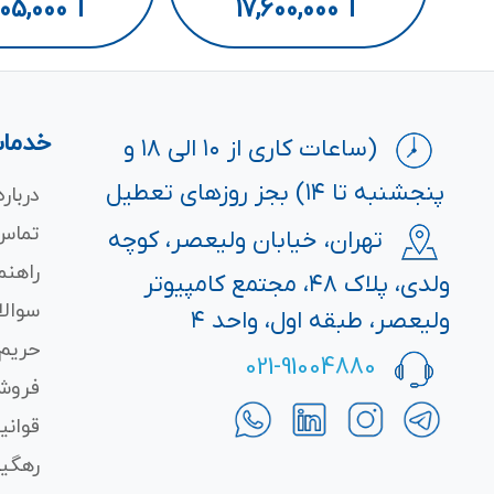
005,000
T
17,600,000
T
خدمات
(ساعات کاری از ۱۰ الی ۱۸ و
پنجشنبه تا ۱۴) بجز روزهای تعطیل
درباره
تماس 
تهران، خیابان ولیعصر، کوچه
راهنم
ولدی، پلاک ۴۸، مجتمع کامپیوتر
سوالا
ولیعصر، طبقه اول، واحد ۴
حریم
021-91004880
فروش
قوانی
رهگی