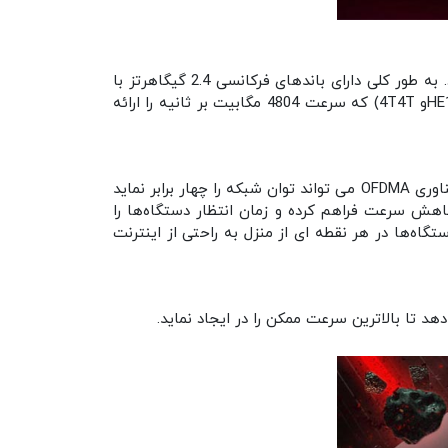
Archer GX90 مجهز به 3 باند ترکیبی است که حداکثر سرعت بی‌سیم 6579 مگابیت بر ثانیه را برای شما به ارمغان می آورد. به طور کلی دارای باندهای فرکانسی 2.4 گیگاهرتز با
سرعت 574 مگابیت بر ثانیه، باند 5 گیگاهرتز با سرعت 1201 مگابیت بر ثانیه و باند 5 گیگاهرتز پیشرفته (با استاندارد HE160و 4T4T) که سرعت 4804 مگابیت بر ثانیه را ارائه
تمامی دستگاه‌‍های متصل به شبکه وای‌فای بدون کاهش عملکرد و فاقد هرگونه تاخیری، از سیگنال‌ها استفاده خواهند کرد. فناوری OFDMA می تواند توان شبکه را چهار برابر نماید
هش سرعت فراهم کرده و زمان انتظار دستگاه‌ها را
 داده تا دستگاه‌ها در هر نقطه ای از منزل به راحتی از اینترنت
د تا بالاترین سرعت ممکن را در ایجاد نماید.