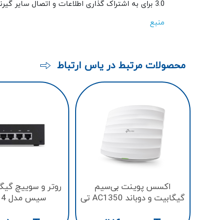
3.0 برای به اشتراک گذاری اطلاعات و اتصال سایر گیرنده ها قابل بهره‌وری می باشد.
منبع
محصولات مرتبط در یاس ارتباط
اکسس پوینت بی‌سیم
روتر و سوییچ گیگ
گیگابیت و دوباند AC1350 تی‌
سیس مدل LRT214
پی لینک مدل EAP225