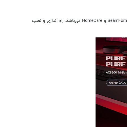
گیمینگ وای فای 6 بی‌سیم Archer GX90 یک محصول استثنایی از شرکت تی پی لینک بوده که مجهز به فناوری BeamForming و HomeCare می‌باشد. راه اندازی و نصب