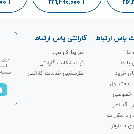
Intel
SSD/8GB/Intel
SSD/
000
T
231,490,000
T
216,
 یاس ارتباط
گارانتی یاس ارتباط
 ما
شرایط گارانتی
برای 
با ما
ثبت شکابت‌ گارانتی
اینت
نسخه ان
ای خرید
نظرسنجی خدمات گارانتی
ت متداول
 خصوصی
 اقساطی
ن و مقررات
ری سفارش