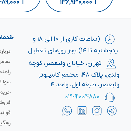
16GB/Intel
SSD/8GB/Intel
489,000
T
136,930,000
T
خدمات
(ساعات کاری از ۱۰ الی ۱۸ و
پنجشنبه تا ۱۴) بجز روزهای تعطیل
درباره
تماس 
تهران، خیابان ولیعصر، کوچه
راهنم
ولدی، پلاک ۴۸، مجتمع کامپیوتر
سوالا
ولیعصر، طبقه اول، واحد ۴
حریم
021-91004880
فروش
قوانی
رهگی