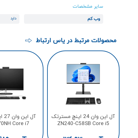
سایر مشخصات
دارد
وب کم
محصولات مرتبط در یاس ارتباط
آل این وان 24 اینچ مسترتک
آل ا
0NH Core i7
ZN240-C58SB Core i5
5U/512GB
10400/256GB