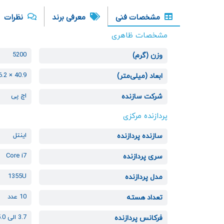
مشخصات فنی
معرفی برند
نظرات
مشخصات ظاهری
5200
وزن (گرم)
40.9 × 186.2 × 540
ابعاد (میلی‌متر)
اچ پی
شرکت سازنده
پردازنده مرکزی
اینتل
سازنده پردازنده
Core i7
سری پردازنده
1355U
مدل پردازنده
10 عدد
تعداد هسته
3.7 الی 5.0 گیگاهرتز
فرکانس پردازنده