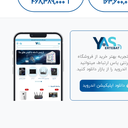
Core
SSD/16GB/
468,389,000
T
163,600,
تجربه بهتر خرید از فروشگاه
رنتی یاس ارتباط، میتوانید
دروید را از بازار دانلود کنید.
دانلود اپلیکیشن اندروید