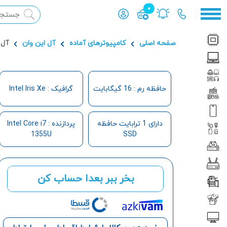
0
محصول افزوده شده به سبد
صفحه اصلی
کامپیوترهای آماده
آل این وان
آل این وان 24 ای
حافظه رم : 16 گیگابایت
گرافیک : Intel Iris Xe
دارای 1 ترابایت حافظه
پردازنده : Intel Core i7
1355U
SSD
بخر ببر بعدا حساب کن