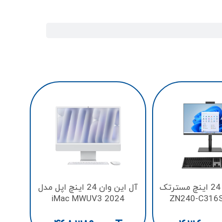
e 9
tel
آل این وان 24 اینچ مسترتک
آل این وان 24 اینچ اپل مدل
iMac MWUV3 2024
ZN240-C316S
M4/512GB SSD/16GB/10-
13100/2