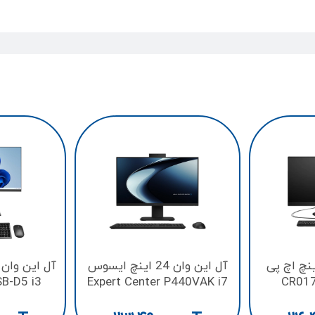
ین وان 27 اینچ اچ پی
آل این وان 24 اینچ ایسوس
B-D5 i3
Expert Center P440VAK i7
CR017
56GB
13620H/512GB
135