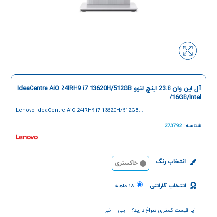
آل این وان 23.8 اینچ لنوو IdeaCentre AiO 24IRH9 i7 13620H/512GB
/16GB/Intel
Lenovo IdeaCentre AiO 24IRH9 i7 13620H/512GB
/16GB/Intel 23.8 Inch All IN One PC
شناسه :
273792
انتخاب رنگ
خاکستری
انتخاب گارانتی
۱۸ ماهه
آیا قیمت کمتری سراغ دارید؟
بلی
خیر