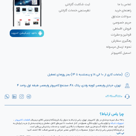
تماس با ما
ثبت شکابت‌ گارانتی
راهنمای خرید
نظرسنجی خدمات گارانتی
سوالات متداول
حریم خصوصی
فروش اقساطی
دانلود اپلیکیشن اندروید
قوانین و مقررات
رهگیری سفارش
نحوه ارسال مرسوله
اسمبل کامپیوتر
(ساعات کاری از ۱۰ الی ۱۸ و پنجشنبه تا ۱۴) بجز روزهای تعطیل
تهران، خیابان ولیعصر، کوچه ولدی، پلاک ۴۸، مجتمع کامپیوتر ولیعصر، طبقه اول، واحد ۴
021-91004880
چرا یاس ارتباط؟
با ۲۵ سال تجربه درخشان در بازار کامپیوتر تهران، یاس ارتباط به عنوان یک فروشگاه اینترنتی کالای دیجیتال،
قطعات کامپیوتر
،
تجهیزات شبکه
و لوازم جانبی، لوازم خانگی، همواره در کنار شماست تا تجربه‌ای کامل، مطمئن و رضایت‌بخش از خرید را برایتان به
ارمغان آورد. هدف ما ارائه گسترده‌ترین طیف محصولات با بالاترین کیفیت و خدمات پشتیبانی بی‌نظیر است.
در فروشگاه اینترنتی یاس ارتباط، تنوع از محصولات را با گارانتی معتبر شرکتی و تضمین اصالت کالا کشف کنید:
لپ تاپ: