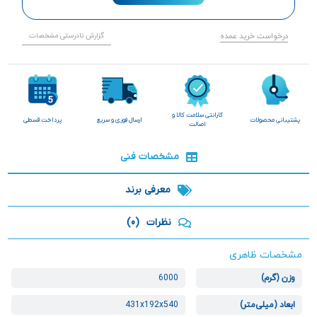
درخواست خرید عمده
گزارش نادرستی مشخصات
گارانتی سلامت کالا و
پشتیبانی محصولات
ارسال فوری و سریع
پرداخت قسطی
اصالت
مشخصات فنی
معرفی برند
نظرات
(0)
مشخصات ظاهری
وزن (گرم)
6000
ابعاد (میلی‌متر)
431x192x540