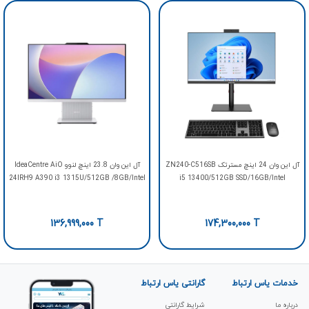
آل این وان 24 اینچ مسترتک ZN240-C516SB
آل این وان 23.8 اینچ لنوو IdeaCentre AiO
24IRH9 A390 i3 1315U/512GB /8GB/Intel
i5 13400/512GB SSD/16GB/Intel
136,999,000
T
174,300,000
T
خدمات یاس ارتباط
گارانتی یاس ارتباط
درباره ما
شرایط گارانتی