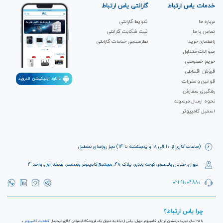
خدمات یاس ارتباط
گارانتی یاس ارتباط
درباره ما
شرایط گارانتی
تماس با ما
ثبت شکابت‌ گارانتی
راهنمای خرید
نظرسنجی خدمات گارانتی
سوالات متداول
حریم خصوصی
فروش اقساطی
دانلود اپلیکیشن اندروید
قوانین و مقررات
رهگیری سفارش
نحوه ارسال مرسوله
اسمبل کامپیوتر
(ساعات کاری از ۱۰ الی ۱۸ و پنجشنبه تا ۱۴) بجز روزهای تعطیل
تهران، خیابان ولیعصر، کوچه ولدی، پلاک ۴۸، مجتمع کامپیوتر ولیعصر، طبقه اول، واحد ۴
021-91004880
چرا یاس ارتباط؟
با ۲۵ سال تجربه درخشان در بازار کامپیوتر تهران، یاس ارتباط به عنوان یک فروشگاه اینترنتی کالای دیجیتال،
قطعات کامپیوتر
،