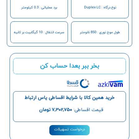
نوع درگاه : Duplex LC
برد عملیاتی : 0.3 کیلومتر
طول موج نوری : 850 نانومتر
سرعت انتقال : 10 گیگابیت بر ثانیه
بخر ببر بعدا حساب کن
خرید همین کالا با شرایط اقساطی یاس ارتباط
قیمت اقساطی:
7,302,750
تومان
درخواست تسهیلات