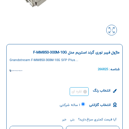
ماژول فیبر نوری گرند استریم مدل F-MM850-300M-10G
Grandstream F-MM850-300M-10G SFP Plus
Transceiver Module
شناسه :
266825
انتخاب رنگ
نقره ای
انتخاب گارانتی
۱ ساله شرکتی
آیا قیمت کمتری سراغ دارید؟
بلی
خیر