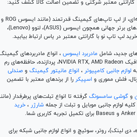
با گارانتی معتبر شرکتی و تضمین اصالت کالا کشف کنید:
برای هر نیاز و سلیقه‌ای، از لپ تاپ‌های گیمینگ قدرتمند (مانند ایسوس ROG و
TUF) تا لپ تاپ‌های دانشجویی، اداری و مهندسی از برندهای برتر جهانی همچون ایسوس (ASUS)، لنوو (Lenovo)،
های جدید، شامل
مادربرد ایسوس
، انواع مادربردهای گیمینگ
برندهای مطرح ام اس آی و گیگابیت. خرید کارت‌های گرافیک NVIDIA RTX, AMD Radeon، پردازنده‌، حافظه‌های رم
لوازم جانبی کامپیوتر
،
انواع مانیتور گیمینگ
و
صندلی
اسپیکر
را از برندهای معتبر با تضمین
و
گوشی سامسونگ
گرفته تا انواع تبلت‌های پرطرفدار (مانن
ه لوازم جانبی موبایل و تبلت از جمله
شارژر
،
خرید
م (ADSL، فیبر نوری، همراه، دی لینک)، روتر، سوئیچ و انواع لوازم جانبی شبکه برای