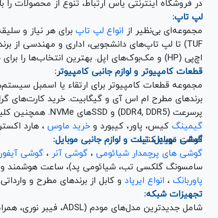
در فروشگاه اینترنتی یاس ارتباط، تنوع از محصولات را 
لپ تاپ:
مجموعه‌ای بی‌نظیر از
انواع لپ تاپ
اچ‌پی (HP) و مک‌بوک‌های اپل. بهترین انتخاب‌ها را برای خرید لپ تاپ نو با گارانتی معتبر در یاس ارتباط بیابید.
قطعات کامپیوتر و لوازم جانبی کامپیوتر:
مجموعه قطعات کامپیوتر برای ارتقاء یا اسمبل سیستم‌
پرسرعت (DDR4, DDR5) و SSDهای NVMe. همچنین کلیه
گیمینگ
کیس، پاور، کیبورد و
خرید ماوس
، هارد اکسترنال، فلش مموری و
اصالت تهیه کنید.
گوشی موبایل، تبلت و لوازم جانبی موبایل:
گوشی های پرچمدار شیائومی
،
گوشی آنر
،
گوشی آیفون
سامسونگ گلکسی تب، شیائومی پد)، ساعت هوشمند و کلی
پاوربانک
،
انواع ایرپاد
و کابل از برندهای مطرح و وارداتی Anker و Baseus برای تکمیل تجربه کاربری شما.
تجهیزات شبکه:
شامل جدیدترین مدل‌های مود