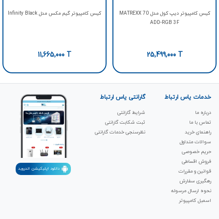
کیس کامپیوتر دیپ کول مدل MATREXX 70
کیس کامپیوتر گیم مکس مدل Infinity Black
ADD-RGB 3F
11,665,000
T
25,499,000
T
خدمات یاس ارتباط
گارانتی یاس ارتباط
درباره ما
شرایط گارانتی
تماس با ما
ثبت شکابت‌ گارانتی
راهنمای خرید
نظرسنجی خدمات گارانتی
سوالات متداول
حریم خصوصی
فروش اقساطی
دانلود اپلیکیشن اندروید
قوانین و مقررات
رهگیری سفارش
نحوه ارسال مرسوله
اسمبل کامپیوتر