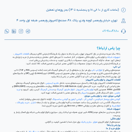
(ساعات کاری از ۱۰ الی ۱۸ و پنجشنبه تا ۱۴) بجز روزهای تعطیل
تهران، خیابان ولیعصر، کوچه ولدی، پلاک ۴۸، مجتمع کامپیوتر ولیعصر، طبقه اول، واحد ۴
021-91004880
چرا یاس ارتباط؟
با ۲۵ سال تجربه درخشان در بازار کامپیوتر تهران، یاس ارتباط به عنوان یک فروشگاه اینترنتی کالای دیجیتال،
قطعات کامپیوتر
،
تجهیزات شبکه
و لوازم جانبی، لوازم خانگی، همواره در کنار شماست تا تجربه‌ای کامل، مطمئن و رضایت‌بخش از خرید را برایتان به
ارمغان آورد. هدف ما ارائه گسترده‌ترین طیف محصولات با بالاترین کیفیت و خدمات پشتیبانی بی‌نظیر است.
در فروشگاه اینترنتی یاس ارتباط، تنوع از محصولات را با گارانتی معتبر شرکتی و تضمین اصالت کالا کشف کنید:
لپ تاپ:
مجموعه‌ای بی‌نظیر از
انواع لپ تاپ
برای هر نیاز و سلیقه‌ای، از لپ تاپ‌های گیمینگ قدرتمند (مانند ایسوس ROG و TUF) تا لپ
تاپ‌های دانشجویی، اداری و مهندسی از برندهای برتر جهانی همچون ایسوس (ASUS)، لنوو (Lenovo)، اچ‌پی (HP) و مک‌بوک‌های
اپل. بهترین انتخاب‌ها را برای خرید لپ تاپ نو با گارانتی معتبر در یاس ارتباط بیابید.
قطعات کامپیوتر و لوازم جانبی کامپیوتر:
مجموعه قطعات کامپیوتر برای ارتقاء یا اسمبل سیستم‌های جدید، شامل
مادربرد ایسوس
، انواع مادربردهای گیمینگ برندهای
مطرح ام اس آی و گیگابیت. خرید کارت‌های گرافیک NVIDIA RTX, AMD Radeon، پردازنده‌، حافظه‌های رم پرسرعت (DDR4, DDR5) و
SSDهای NVMe. همچنین کلیه
لوازم جانبی کامپیوتر
،
انواع مانیتور گیمینگ
و
صندلی گیمینگ
کیس، پاور، کیبورد و
خرید
ماوس
، هارد اکسترنال، فلش مموری و
اسپیکر
را از برندهای معتبر با تضمین اصالت تهیه کنید.
گوشی موبایل، تبلت و لوازم جانبی موبایل:
گوشی های پرچمدار شیائومی
،
گوشی آنر
،
گوشی آیفون
و
گوشی سامسونگ
گرفته تا انواع تبلت‌های پرطرفدار (مانند
سامسونگ گلکسی تب، شیائومی پد)، ساعت هوشمند و کلیه لوازم جانبی موبایل و تبلت از جمله
شارژر
،
خرید پاوربانک
،
انواع ایرپاد
و کابل از برندهای مطرح و وارداتی Anker و Baseus برای تکمیل تجربه کاربری شما.
تجهیزات شبکه:
شامل جدیدترین مدل‌های مودم (ADSL، فیبر نوری، همراه، دی لینک)، روتر، سوئیچ و انواع لوازم جانبی شبکه برای اتصال پایدار و
پرسرعت.
لوازم خانگی:
مجموعه‌ای از لوازم کاربردی
هواپز
،
جارو رباتیک
برای منزل شما با تضمین کیفیت و گارانتی.
چرا یاس ارتباط؟
مزایای خرید از ما:
خرید اقساطی با شرایط ویژه: برای تسهیل دسترسی شما به کالاهای دیجیتال و لوازم خانگی، امکان
خرید اقساطی
از پلتفرم های