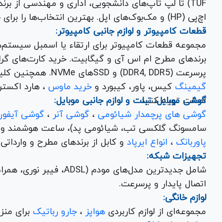
اچ‌پی (HP) و مک‌بوک‌های اپل. بهترین انتخاب‌ها را برای خرید لپ تاپ نو با گارانتی معتبر در یاس ارتباط بیابید.
قطعات کامپیوتر و لوازم جانبی کامپیوتر:
مجموعه قطعات کامپیوتر برای ارتقاء یا اسمبل سیستم‌
پرسرعت (DDR4, DDR5) و SSDهای NVMe. همچنین کلیه
گیمینگ
کیس، پاور، کیبورد و
خرید ماوس
، هارد اکسترنال، فلش مموری و
اصالت تهیه کنید.
گوشی موبایل، تبلت و لوازم جانبی موبایل:
گوشی های پرچمدار شیائومی
،
گوشی آنر
،
گوشی آیفون
سامسونگ گلکسی تب، شیائومی پد)، ساعت هوشمند و کلی
پاوربانک
،
انواع ایرپاد
و کابل از برندهای مطرح و وارداتی Anker و Baseus برای تکمیل تجربه کاربری شما.
تجهیزات شبکه:
شامل جدیدترین مدل‌های مود
اتصال پایدار و پرسرعت.
لوازم خانگی:
مجموعه‌ای از لوازم کاربردی
هواپز
،
جارو رباتیک
برای منزل شما با تضمین کیفیت و گارانتی.