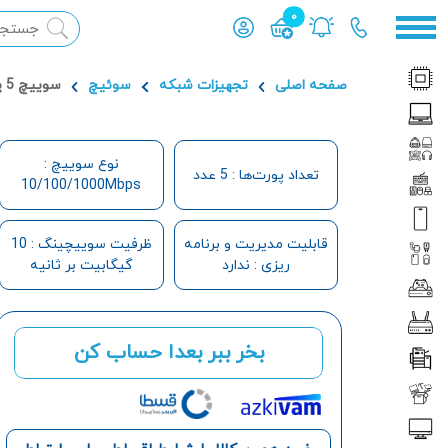
0
محصول افزوده شده به سبد
صفحه اصلی
تجهیزات شبکه
سوئیچ
سوییچ 5 پورت گیگابیت دی لینک مدل DGS-105GL
نوع سوییچ :
تعداد پورت‌ها : 5 عدد
10/100/1000Mbps
قابلیت مدیریت و برنامه
ظرفیت سوییچینگ : 10
ریزی : ندارد
گیگابیت بر ثانیه
بخر ببر بعدا حساب کن