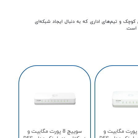
وچک و تیم‌های اداری که به دنبال ایجاد شبکه‌ای
 است.
دسک
وییچ 5 پورت مگابیت و
سوییچ 8 پورت مگابیت و