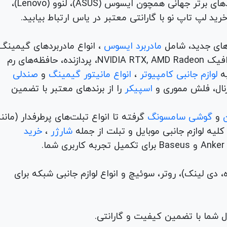
TUF) تا لپ تاپ‌های دانشجویی، اداری و مهندسی از برندهای برتر جهانی همچون ایسوس (ASUS)، لنوو (Lenovo)،
های جدید، شامل
مادربرد ایسوس
، انواع مادربردهای گیمینگ
برندهای مطرح ام اس آی و گیگابیت. خرید کارت‌های گرافیک NVIDIA RTX, AMD Radeon، پردازنده‌، حافظه‌های رم
لوازم جانبی کامپیوتر
،
انواع مانیتور گیمینگ
و
صندلی
اسپیکر
را از برندهای معتبر با تضمین
و
گوشی سامسونگ
گرفته تا انواع تبلت‌های پرطرفدار (مانن
ه لوازم جانبی موبایل و تبلت از جمله
شارژر
،
خرید
م (ADSL، فیبر نوری، همراه، دی لینک)، روتر، سوئیچ و انواع لوازم جانبی شبکه برای