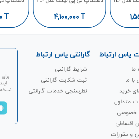
دسکتاپ تی پی لینک مدل TL-
دسکتاپ تی پی لینک مدل TL-
C
SG1008D
S
0
T
4,100,000
T
1,5
 یاس ارتباط
گارانتی یاس ارتباط
 ما
شرایط گارانتی
برای 
با ما
ثبت شکابت‌ گارانتی
اینت
نسخه ان
ای خرید
نظرسنجی خدمات گارانتی
ت متداول
 خصوصی
 اقساطی
ن و مقررات