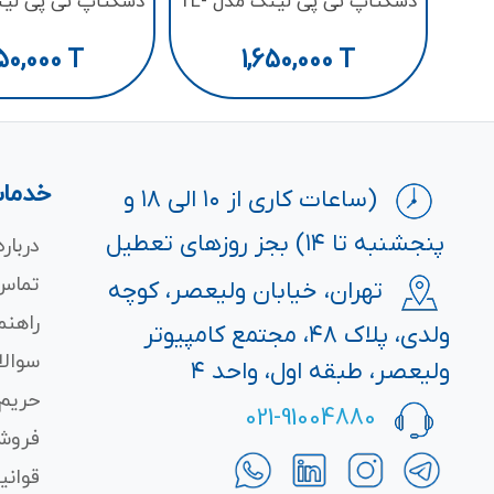
دسکتاپ تی پی لینک مدل TL-
F1008D
SF1005D
50,000
T
1,650,000
T
خدمات
(ساعات کاری از ۱۰ الی ۱۸ و
پنجشنبه تا ۱۴) بجز روزهای تعطیل
درباره
تماس 
تهران، خیابان ولیعصر، کوچه
راهنم
ولدی، پلاک ۴۸، مجتمع کامپیوتر
سوالا
ولیعصر، طبقه اول، واحد ۴
حریم
021-91004880
فروش
قوانی