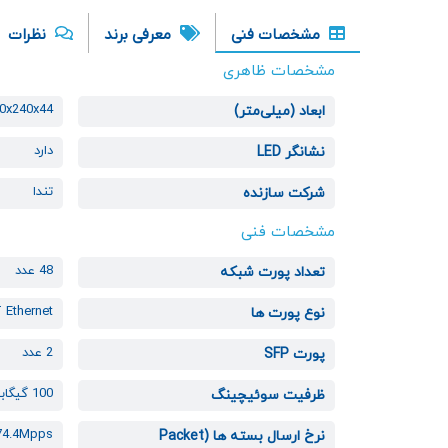
مشخصات فنی
معرفی برند
نظرات
مشخصات ظاهری
0x240x44
ابعاد (میلی‌متر)
دارد
نشانگر LED
تندا
شرکت سازنده
مشخصات فنی
48 عدد
تعداد پورت شبکه
 Ethernet
نوع پورت ها
2 عدد
پورت SFP
100 گیگابیت بر ثانیه
ظرفیت سوئیچینگ
74.4Mpps
نرخ ارسال بسته ها (Packet