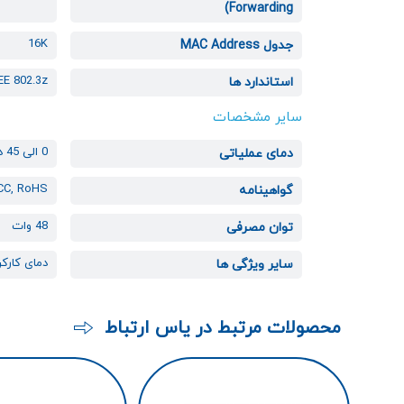
Forwarding)
16K
جدول MAC Address
EEE 802.3z
استاندارد ها
سایر مشخصات
0 الی 45 درجه سانتی گراد
دمای عملیاتی
FCC, RoHS
گواهینامه
48 وات
توان مصرفی
دمای کارکرد: 0 تا 45 درجه سان
سایر ویژگی ها
محصولات مرتبط در یاس ارتباط