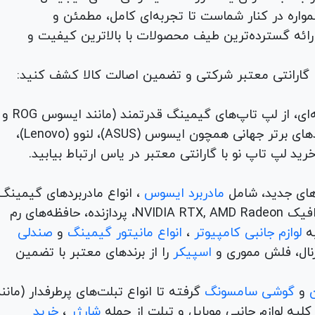
لوازم جانبی، لوازم خانگی، همواره در کنار شماست تا تجربه‌ای کامل، مطمئن و
 ارائه گسترده‌ترین طیف محصولات با بالاترین کیفیت و
با گارانتی معتبر شرکتی و تضمین اصالت کالا کشف کنید:
برای هر نیاز و سلیقه‌ای، از لپ تاپ‌های گیمینگ قدرتمند (مانند ایسوس ROG و
TUF) تا لپ تاپ‌های دانشجویی، اداری و مهندسی از برندهای برتر جهانی همچون ایسوس (ASUS)، لنوو (Lenovo)،
های جدید، شامل
مادربرد ایسوس
، انواع مادربردهای گیمینگ
برندهای مطرح ام اس آی و گیگابیت. خرید کارت‌های گرافیک NVIDIA RTX, AMD Radeon، پردازنده‌، حافظه‌های رم
لوازم جانبی کامپیوتر
،
انواع مانیتور گیمینگ
و
صندلی
اسپیکر
را از برندهای معتبر با تضمین
و
گوشی سامسونگ
گرفته تا انواع تبلت‌های پرطرفدار (مانن
ه لوازم جانبی موبایل و تبلت از جمله
شارژر
،
خرید