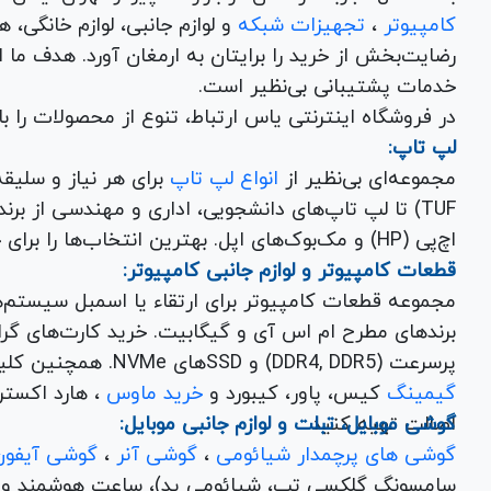
کامپیوتر
،
تجهیزات شبکه
و 
رضایت‌بخش از خرید را برایتان به ارمغان آورد. هدف ما
خدمات پشتیبانی بی‌نظیر است.
در فروشگاه اینترنتی یاس ارتباط، تنوع از محصولات را 
لپ تاپ:
مجموعه‌ای بی‌نظیر از
انواع لپ تاپ
اچ‌پی (HP) و مک‌بوک‌های اپل. بهترین انتخاب‌ها را برای خرید لپ تاپ نو با گارانتی معتبر در یاس ارتباط بیابید.
قطعات کامپیوتر و لوازم جانبی کامپیوتر:
مجموعه قطعات کامپیوتر برای ارتقاء یا اسمبل سیستم‌
پرسرعت (DDR4, DDR5) و SSDهای NVMe. همچنین کلیه
گیمینگ
کیس، پاور، کیبورد و
خرید ماوس
، هارد اکسترنال، فلش مموری و
اصالت تهیه کنید.
گوشی موبایل، تبلت و لوازم جانبی موبایل:
گوشی های پرچمدار شیائومی
،
گوشی آنر
،
گوشی آیفون
سامسونگ گلکسی تب، شیائومی پد)، ساعت هوشمند و کلی