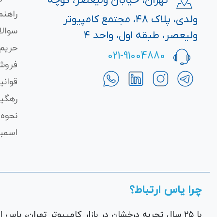
تهران، خیابان ولیعصر، کوچه
راهنم
ولدی، پلاک ۴۸، مجتمع کامپیوتر
سوالا
ولیعصر، طبقه اول، واحد ۴
حریم
021-91004880
فروش
قوانی
رهگی
نحوه 
اسمبل
چرا یاس ارتباط؟
با ۲۵ سال تجربه درخشان در بازار کامپیوتر تهران، یاس ارتباط به عنوان یک فروشگاه اینترنتی کالای دیجیتال،