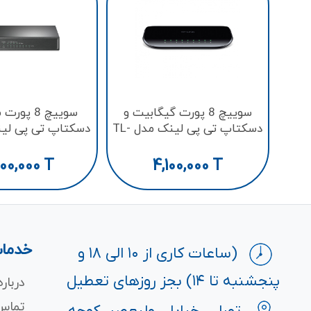
سوییچ 8 پورت گیگابیت و
سوییچ 8 پ
دسکتاپ تی پی لینک مدل TL-
دسکتاپ تی پی لین
SG1008D
F1008P
00,000
T
4,100,000
T
خدمات
(ساعات کاری از ۱۰ الی ۱۸ و
پنجشنبه تا ۱۴) بجز روزهای تعطیل
درباره
تماس 