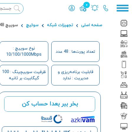
0
محصول افزوده شده به سبد
صفحه اصلی
تجهیزات شبکه
سوئیچ
سوييچ 48 پورت گيگابيت تندا مدل TEG1050F
نوع سوییچ :
تعداد پورت‌ها : 48 عدد
10/100/1000Mbps
قابلیت برنامه‌ریزی و
ظرفیت سوییچینگ : 100
مدیریت : ندارد
گیگابیت بر ثانیه
بخر ببر بعدا حساب کن