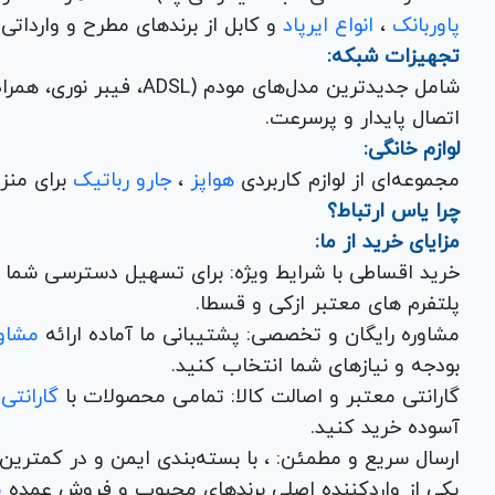
پاوربانک
،
انواع ایرپاد
و کابل از برندهای مطرح و وارداتی Anker و Baseus برای تکمیل تجربه کاربری شما.
تجهیزات شبکه:
شامل جدیدترین مدل‌های مود
اتصال پایدار و پرسرعت.
لوازم خانگی:
مجموعه‌ای از لوازم کاربردی
هواپز
،
جارو رباتیک
برای منزل شما با تضمین کیفیت و گارانتی.
چرا یاس ارتباط؟
مزایای خرید از ما:
خرید اقساطی با شرایط ویژه: برای تسهیل دسترسی شما به
پلتفرم های معتبر ازکی و قسطا.
مشاوره رایگان و تخصصی: پشتیبانی ما آماده ارائه
مشاور
بودجه و نیازهای شما انتخاب کنید.
گارانتی معتبر و اصالت کالا: تمامی محصولات با
گارانتی
آسوده خرید کنید.
ارسال سریع و مطمئن: ، با بسته‌بندی ایم
یکی از واردکننده اصلی برندهای محبوب و فروش عمده
م