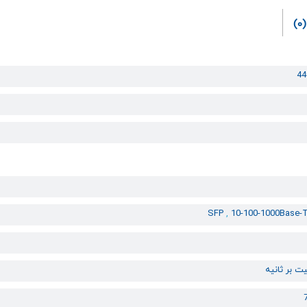
(0)
44
SFP
,
10-100-1000Base-T