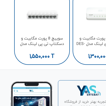
سوييچ 8 پورت تندا مد
وییچ 5 پورت مگابیت و
سوییچ 8 پورت مگابیت و
دسکتاپ دی لینک مدل DES-
دسکتاپ تی پی لینک مدل
LS1008
1005
1,550,000
T
1,300,00
تجربه بهتر خرید از فروشگاه