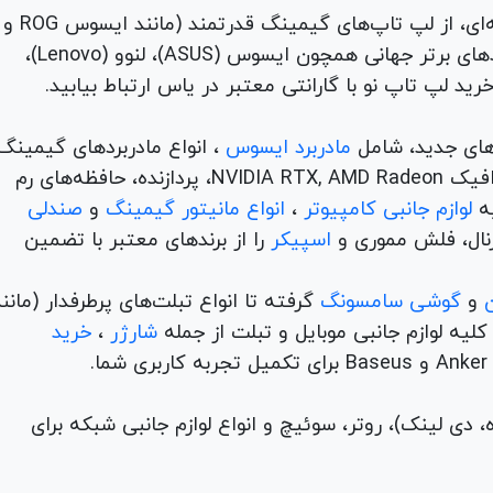
برای هر نیاز و سلیقه‌ای، از لپ تاپ‌های گیمینگ قدرتمند (مانند ایسوس ROG و
TUF) تا لپ تاپ‌های دانشجویی، اداری و مهندسی از برندهای برتر جهانی همچون ایسوس (ASUS)، لنوو (Lenovo)،
های جدید، شامل
مادربرد ایسوس
، انواع مادربردهای گیمینگ
برندهای مطرح ام اس آی و گیگابیت. خرید کارت‌های گرافیک NVIDIA RTX, AMD Radeon، پردازنده‌، حافظه‌های رم
لوازم جانبی کامپیوتر
،
انواع مانیتور گیمینگ
و
صندلی
اسپیکر
را از برندهای معتبر با تضمین
و
گوشی سامسونگ
گرفته تا انواع تبلت‌های پرطرفدار (مانن
ه لوازم جانبی موبایل و تبلت از جمله
شارژر
،
خرید
م (ADSL، فیبر نوری، همراه، دی لینک)، روتر، سوئیچ و انواع لوازم جانبی شبکه برای