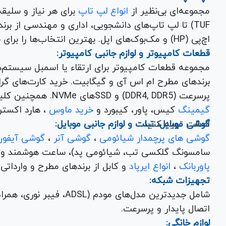
مجموعه‌ای بی‌نظیر از
انواع لپ تاپ
اچ‌پی (HP) و مک‌بوک‌های اپل. بهترین انتخاب‌ها را برای خرید لپ تاپ نو با گارانتی معتبر در یاس ارتباط بیابید.
قطعات کامپیوتر و لوازم جانبی کامپیوتر:
مجموعه قطعات کامپیوتر برای ارتقاء یا اسمبل سیستم‌
پرسرعت (DDR4, DDR5) و SSDهای NVMe. همچنین کلیه
گیمینگ
کیس، پاور، کیبورد و
خرید ماوس
، هارد اکسترنال، فلش مموری و
اصالت تهیه کنید.
گوشی موبایل، تبلت و لوازم جانبی موبایل:
گوشی های پرچمدار شیائومی
،
گوشی آنر
،
گوشی آیفون
سامسونگ گلکسی تب، شیائومی پد)، ساعت هوشمند و کلی
پاوربانک
،
انواع ایرپاد
و کابل از برندهای مطرح و وارداتی Anker و Baseus برای تکمیل تجربه کاربری شما.
تجهیزات شبکه:
شامل جدیدترین مدل‌های مود
اتصال پایدار و پرسرعت.
لوازم خانگی: