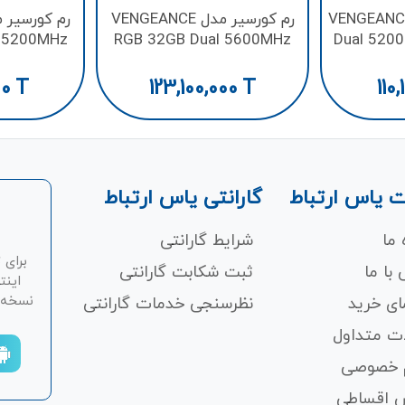
VENGEANCE 32GB
رم کورسیر مدل VENGEANCE
l 5200MHz
RGB 32GB Dual 5600MHz
Dual 520
DR5
CL40 DDR5
00
T
123,100,000
T
110
 یاس ارتباط
گارانتی یاس ارتباط
 ما
شرایط گارانتی
برای 
با ما
ثبت شکابت‌ گارانتی
اینت
نسخه ان
ای خرید
نظرسنجی خدمات گارانتی
ت متداول
 خصوصی
 اقساطی