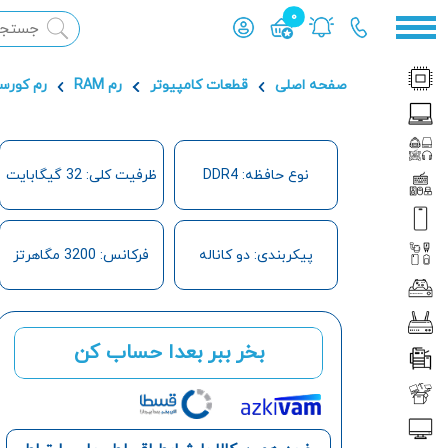
0
محصول افزوده شده به سبد
صفحه اصلی
قطعات کامپیوتر
رم RAM
رم کورس
نوع حافظه: DDR4
ظرفیت کلی: 32 گیگابایت
پیکربندی: دو کاناله
فرکانس: 3200 مگاهرتز
بخر ببر بعدا حساب کن