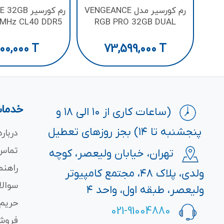
رم کورسیر مدل VENGEANCE
رم کورسیر 
0MHz CL40 DDR5
RGB PRO 32GB DUAL
3600MHz CL18 DDR4
,100,000
T
73,599,000
T
خدمات
(ساعات کاری از ۱۰ الی ۱۸ و
پنجشنبه تا ۱۴) بجز روزهای تعطیل
درباره
تماس 
تهران، خیابان ولیعصر، کوچه
راهنم
ولدی، پلاک ۴۸، مجتمع کامپیوتر
سوالا
ولیعصر، طبقه اول، واحد ۴
حریم
021-91004880
فروش