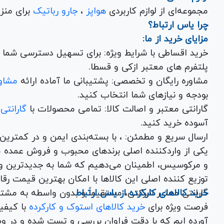
مجموعه‌ای از لوازم کاربردی
هواپز
،
جارو رباتیک
برای منزل شما با تضمین کیفیت و گارانتی.
چرا یاس ارتباط؟
مزایای خرید از ما:
خرید اقساطی با شرایط ویژه: برای تسهیل دسترسی شما به
پلتفرم های معتبر ازکی و قسطا.
مشاوره رایگان و تخصصی: پشتیبانی ما آماده ارائه
مشاور
بودجه و نیازهای شما انتخاب کنید.
گارانتی معتبر و اصالت کالا: تمامی محصولات با
گارانتی
آسوده خرید کنید.
ارسال سریع و مطمئن: ، با بسته‌بندی ایم
یکی از واردکننده اصلی برندهای محبوب و فروش عمده
م
و مرکوسیس، اطمینان می‌دهیم که شما به جدیدترین و
توزیع کننده اصلی این کال
خرید کالاهای کارکرده از یاس ارتباط
گارانتی معتبر شرکتی، مستقیماً و بدون واسطه به مشت
فرصت ویژه برای
خرید کالاهای استوک و کارکرده
با کیف
آورده ایم که با دقت فراوان بررسی و تست شده و در وض