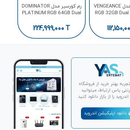
رم کورسیر مدل VENGEANCE
رم کورسیر مدل DOMINATOR
PLATINUM RGB 64GB Dual
RGB 32GB Dua
5600MHz CL40 DDR5
CL40 D
224,999,000
T
112,150,0
تجربه بهتر خرید از فروشگاه
رنتی یاس ارتباط، میتوانید
دروید را از بازار دانلود کنید.
دانلود اپلیکیشن اندروید