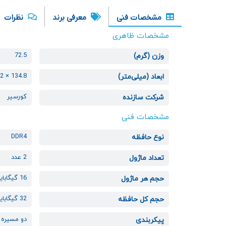
مشخصات فنی
معرفی برند
نظرات
مشخصات ظاهری
72.5
وزن (گرم)
134.8 × 33.2 × 6.8
ابعاد (میلی‌متر)
کورسیر
شرکت سازنده
مشخصات فنی
DDR4
نوع حافظه
2 عدد
تعداد ماژول
16 گیگابایت
حجم هر ماژول
32 گیگابایت
حجم کل حافظه
دو مسیره
پیکربندی