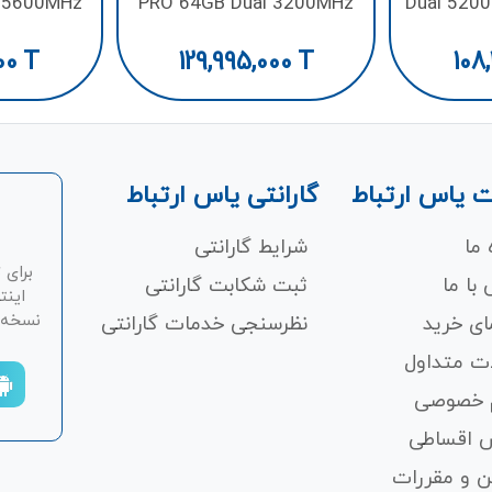
l 5600MHz
PRO 64GB Dual 3200MHz
Dual 520
DR5
CL16 DDR4
00
T
129,995,000
T
108,
 یاس ارتباط
گارانتی یاس ارتباط
 ما
شرایط گارانتی
برای 
با ما
ثبت شکابت‌ گارانتی
اینت
نسخه ان
ای خرید
نظرسنجی خدمات گارانتی
ت متداول
 خصوصی
 اقساطی
ن و مقررات