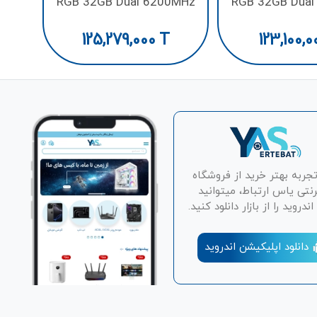
RGB 32GB Dual 6200MHz
RGB 32GB Dua
CL36 DDR5
CL40 D
125,279,000
T
123,100,0
تجربه بهتر خرید از فروشگاه
رنتی یاس ارتباط، میتوانید
دروید را از بازار دانلود کنید.
دانلود اپلیکیشن اندروید