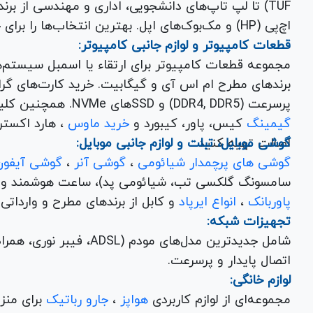
اچ‌پی (HP) و مک‌بوک‌های اپل. بهترین انتخاب‌ها را برای خرید لپ تاپ نو با گارانتی معتبر در یاس ارتباط بیابید.
قطعات کامپیوتر و لوازم جانبی کامپیوتر:
مجموعه قطعات کامپیوتر برای ارتقاء یا اسمبل سیستم‌
پرسرعت (DDR4, DDR5) و SSDهای NVMe. همچنین کلیه
گیمینگ
کیس، پاور، کیبورد و
خرید ماوس
، هارد اکسترنال، فلش مموری و
اصالت تهیه کنید.
گوشی موبایل، تبلت و لوازم جانبی موبایل:
گوشی های پرچمدار شیائومی
،
گوشی آنر
،
گوشی آیفون
سامسونگ گلکسی تب، شیائومی پد)، ساعت هوشمند و کلی
پاوربانک
،
انواع ایرپاد
و کابل از برندهای مطرح و وارداتی Anker و Baseus برای تکمیل تجربه کاربری شما.
تجهیزات شبکه:
شامل جدیدترین مدل‌های مود
اتصال پایدار و پرسرعت.
لوازم خانگی:
مجموعه‌ای از لوازم کاربردی
هواپز
،
جارو رباتیک
برای منزل شما با تضمین کیفیت و گارانتی.