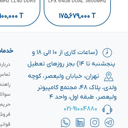
0MHz CL40 DDR5
LPX 64GB DUAL 3600MHz
CL18 DDR4
100,000
T
175,679,000
T
خدمات
(ساعات کاری از ۱۰ الی ۱۸ و
پنجشنبه تا ۱۴) بجز روزهای تعطیل
درباره
تماس 
تهران، خیابان ولیعصر، کوچه
راهنم
ولدی، پلاک ۴۸، مجتمع کامپیوتر
سوالا
ولیعصر، طبقه اول، واحد ۴
حریم
021-91004880
فروش
قوانی