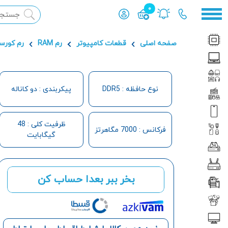
0
محصول افزوده شده به سبد
صفحه اصلی
قطعات کامپیوتر
رم RAM
رم کورس
نوع حافظه : DDR5
پیکربندی : دو کاناله
ظرفیت کلی : 48
فرکانس : 7000 مگاهرتز
گیگابایت
بخر ببر بعدا حساب کن