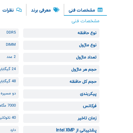
مشخصات فنی
معرفی برند
نظرات
مشخصات فنی
DDR5
نوع حافظه
DIMM
نوع ماژول
2 عدد
تعداد ماژول
24 گیگابایت
حجم هر ماژول
48 گیگابایت
حجم کل حافظه
دو مسیره
پیکربندی
7000 مگاهرتز
فرکانس
40 نانو‌ثانیه
زمان تاخیر
دارد
پشتیبانی از Intel XMP