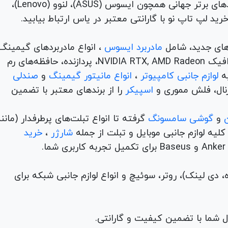
TUF) تا لپ تاپ‌های دانشجویی، اداری و مهندسی از برندهای برتر جهانی همچون ایسوس (ASUS)، لنوو (Lenovo)،
های جدید، شامل
مادربرد ایسوس
، انواع مادربردهای گیمینگ
برندهای مطرح ام اس آی و گیگابیت. خرید کارت‌های گرافیک NVIDIA RTX, AMD Radeon، پردازنده‌، حافظه‌های رم
لوازم جانبی کامپیوتر
،
انواع مانیتور گیمینگ
و
صندلی
اسپیکر
را از برندهای معتبر با تضمین
و
گوشی سامسونگ
گرفته تا انواع تبلت‌های پرطرفدار (مانن
ه لوازم جانبی موبایل و تبلت از جمله
شارژر
،
خرید
م (ADSL، فیبر نوری، همراه، دی لینک)، روتر، سوئیچ و انواع لوازم جانبی شبکه برای