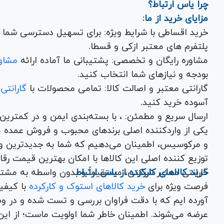
چرا یاس ارتباط؟
مزایای خرید از ما:
خرید اقساطی با شرایط ویژه: برای تسهیل دسترسی شما به
پلتفرم های معتبر ازکی و قسطا.
مشاوره رایگان و تخصصی: پشتیبانی ما آماده ارائه
مشاور
بودجه و نیازهای شما انتخاب کنید.
گارانتی معتبر و اصالت کالا: تمامی محصولات با
گارانتی
آسوده خرید کنید.
ارسال سریع و مطمئن: ، با بسته‌بندی ایم
یکی از واردکننده اصلی برندهای محبوب و فروش عمده
م
و مرکوسیس، اطمینان می‌دهیم که شما به جدیدترین و
توزیع کننده اصلی این کال
خرید کالاهای کارکرده از یاس ارتباط
گارانتی معتبر شرکتی، مستقیماً و بدون واسطه به مشت
فرصت ویژه برای
خرید کالاهای استوک و کارکرده
با کیف
آورده ایم که با دقت فراوان بررسی و تست شده و در وض
عرضه می‌شوند. اطمینان خاطر شما اولویت ماست؛ از این ر