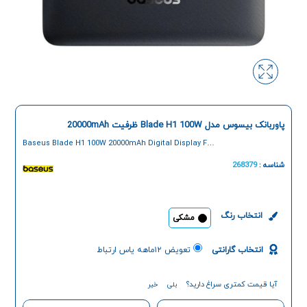
پاوربانک بیسوس مدل Blade H1 100W ظرفیت 20000mAh
Baseus Blade H1 100W 20000mAh Digital Display Fast
Charging Power bank
شناسه :
268379
انتخاب رنگ
مشکی
انتخاب گارانتی
تعویض ۱۲ماهه یاس ارتباط
آیا قیمت کمتری سراغ دارید؟
بلی
خیر