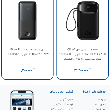
پاوربانک بیسوس مدل QPow2
پاوربانک بیسوس مدل Bipow Pro
P10055003113 22.5W ظرفیت 10000mAH
PPBD040201 20W ظرفیت 10000mAh
همراه کابل متصل Type-C و لایتنینگ
2,700,000
T
3,300,000
T
خدمات یاس ارتباط
گارانتی یاس ارتباط
درباره ما
شرایط گارانتی
تماس با ما
ثبت شکابت‌ گارانتی
راهنمای خرید
نظرسنجی خدمات گارانتی