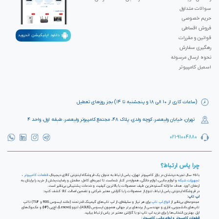
سوالات متداول
حریم خصوصی
فروش اقساطی
دانلود اپلیکیشن اندروید
قوانین و مقررات
رهگیری سفارش
نحوه ارسال مرسوله
اسمبل کامپیوتر
(ساعات کاری از ۱۰ الی ۱۸ و پنجشنبه تا ۱۴) بجز روزهای تعطیل
تهران، خیابان ولیعصر، کوچه ولدی، پلاک ۴۸، مجتمع کامپیوتر ولیعصر، طبقه اول، واحد ۴
021-91004880
چرا یاس ارتباط؟
با ۲۵ سال تجربه درخشان در بازار کامپیوتر تهران، یاس ارتباط به عنوان یک فروشگاه اینترنتی کالای دیجیتال،
قطعات کامپیوتر
،
تجهیزات شبکه
و لوازم جانبی، لوازم خانگی، همواره در کنار شماست تا تجربه‌ای کامل، مطمئن و رضایت‌بخش از خرید را برایتان به
ارمغان آورد. هدف ما ارائه گسترده‌ترین طیف محصولات با بالاترین کیفیت و خدمات پشتیبانی بی‌نظیر است.
در فروشگاه اینترنتی یاس ارتباط، تنوع از محصولات را با گارانتی معتبر شرکتی و تضمین اصالت کالا کشف کنید:
لپ تاپ:
مجموعه‌ای بی‌نظیر از
انواع لپ تاپ
برای هر نیاز و سلیقه‌ای، از لپ تاپ‌های گیمینگ قدرتمند (مانند ایسوس ROG و TUF) تا لپ
تاپ‌های دانشجویی، اداری و مهندسی از برندهای برتر جهانی همچون ایسوس (ASUS)، لنوو (Lenovo)، اچ‌پی (HP) و مک‌بوک‌های
اپل. بهترین انتخاب‌ها را برای خرید لپ تاپ نو با گارانتی معتبر در یاس ارتباط بیابید.
قطعات کامپیوتر و لوازم جانبی کامپیوتر: