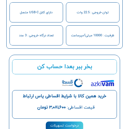
توان خروجی : 22.5 وات
دارای کابل USB-C متصل
ظرفیت : 10000 میلی‌آمپر‌ساعت
تعداد درگاه خروجی : 3 عدد
بخر ببر بعدا حساب کن
خرید همین کالا با شرایط اقساطی یاس ارتباط
قیمت اقساطی:
3,081,600
تومان
درخواست تسهیلات