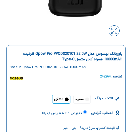
پاوربانک بیسوس مدل Qpow Pro PPQD020101 22.5W ظرفیت
10000mAH همراه کابل متصل Type-C
Baseus Qpow Pro PPQD020101 22.5W 10000mAh
Digital Display Power Bank
شناسه :
242264
انتخاب رنگ
سفید
مشکی
انتخاب گارانتی
تعویض ۱۲ماهه یاس ارتباط
آیا قیمت کمتری سراغ دارید؟
بلی
خیر