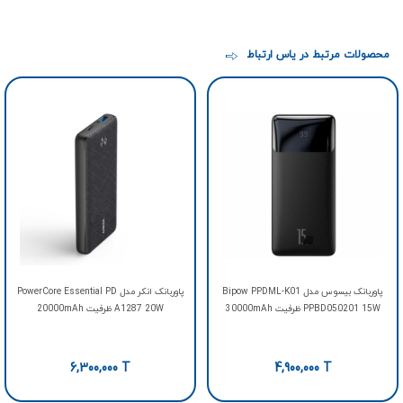
محصولات مرتبط در یاس ارتباط
پاوربانک بیسوس مدل Bipow PPDML-K01
پاوربانک انکر مدل PowerCore Essential PD
PPBD050201 15W ظرفیت 30000mAh
A1287 20W ظرفیت 20000mAh
6,300,000
T
4,900,000
T