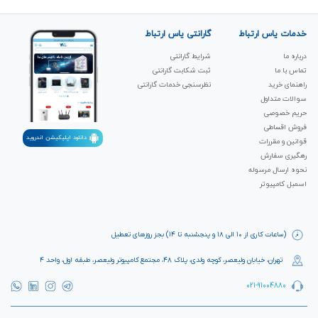
خدمات یاس ارتباط
گارانتی یاس ارتباط
درباره ما
شرایط گارانتی
تماس با ما
ثبت شکابت‌ گارانتی
راهنمای خرید
نظرسنجی خدمات گارانتی
سوالات متداول
حریم خصوصی
فروش اقساطی
دانلود اپلیکیشن اندروید
قوانین و مقررات
رهگیری سفارش
نحوه ارسال مرسوله
اسمبل کامپیوتر
(ساعات کاری از ۱۰ الی ۱۸ و پنجشنبه تا ۱۴) بجز روزهای تعطیل
تهران، خیابان ولیعصر، کوچه ولدی، پلاک ۴۸، مجتمع کامپیوتر ولیعصر، طبقه اول، واحد ۴
021-91004880