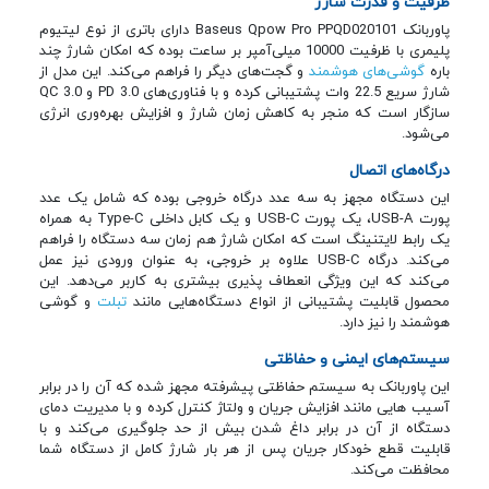
ظرفیت و قدرت شارژ
پاوربانک Baseus Qpow Pro PPQD020101 دارای باتری از نوع لیتیوم
پلیمری با ظرفیت 10000 میلی‌آمپر بر ساعت بوده که امکان شارژ چند
باره
گوشی‌های هوشمند
و گجت‌های دیگر را فراهم می‌کند. این مدل از
شارژ سریع 22.5 وات پشتیبانی کرده و با فناوری‌های PD 3.0 و QC 3.0
سازگار است که منجر به کاهش زمان شارژ و افزایش بهره‌وری انرژی
می‌شود.
درگاه‌های اتصال
این دستگاه مجهز به سه عدد درگاه خروجی بوده که شامل یک عدد
پورت USB-A، یک پورت USB-C و یک کابل داخلی Type-C به همراه
یک رابط لایتنینگ است که امکان شارژ هم‌ زمان سه دستگاه را فراهم
می‌کند. درگاه USB-C علاوه بر خروجی، به‌ عنوان ورودی نیز عمل
می‌کند که این ویژگی انعطاف‌ پذیری بیشتری به کاربر می‌دهد. این
محصول قابلیت پشتیبانی از انواع دستگاه‌هایی مانند
تبلت
و گوشی
هوشمند را نیز دارد.
سیستم‌های ایمنی و حفاظتی
این پاوربانک به سیستم حفاظتی پیشرفته مجهز شده که آن را در برابر
آسیب هایی مانند افزایش جریان و ولتاژ کنترل کرده و با مدیریت دمای
دستگاه از آن در برابر داغ شدن بیش از حد جلوگیری می‌کند و با
قابلیت قطع خودکار جریان پس از هر بار شارژ کامل از دستگاه شما
محافظت می‌کند.