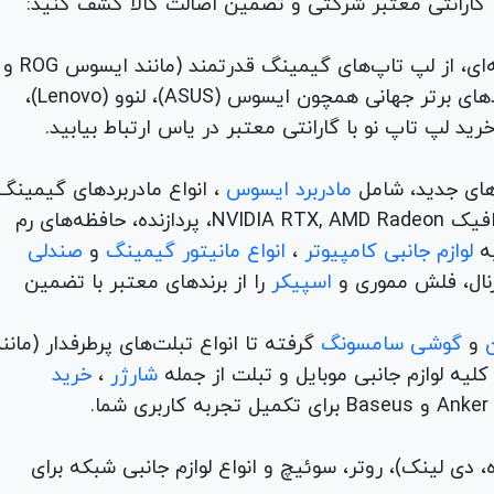
با گارانتی معتبر شرکتی و تضمین اصالت کالا کشف کنید:
برای هر نیاز و سلیقه‌ای، از لپ تاپ‌های گیمینگ قدرتمند (مانند ایسوس ROG و
TUF) تا لپ تاپ‌های دانشجویی، اداری و مهندسی از برندهای برتر جهانی همچون ایسوس (ASUS)، لنوو (Lenovo)،
های جدید، شامل
مادربرد ایسوس
، انواع مادربردهای گیمینگ
برندهای مطرح ام اس آی و گیگابیت. خرید کارت‌های گرافیک NVIDIA RTX, AMD Radeon، پردازنده‌، حافظه‌های رم
لوازم جانبی کامپیوتر
،
انواع مانیتور گیمینگ
و
صندلی
اسپیکر
را از برندهای معتبر با تضمین
و
گوشی سامسونگ
گرفته تا انواع تبلت‌های پرطرفدار (مانن
ه لوازم جانبی موبایل و تبلت از جمله
شارژر
،
خرید
م (ADSL، فیبر نوری، همراه، دی لینک)، روتر، سوئیچ و انواع لوازم جانبی شبکه برای