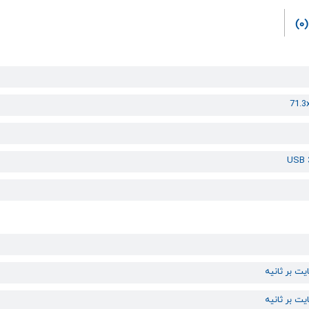
(0)
71.3
USB 