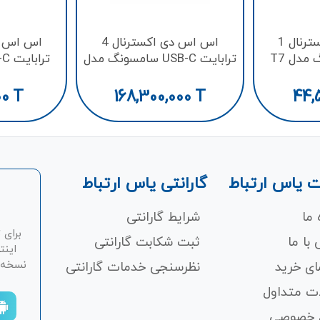
اس اس دی اکسترنال 1
اس اس دی اکسترنال 4
مدل T7
ترابایت USB-C سامسونگ مدل
T7 Shield
مدل Portable SSD
00
T
168,300,000
T
44,
 یاس ارتباط
گارانتی یاس ارتباط
 ما
شرایط گارانتی
برای 
با ما
ثبت شکابت‌ گارانتی
اینت
نسخه ان
ای خرید
نظرسنجی خدمات گارانتی
ت متداول
 خصوصی