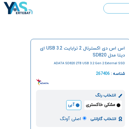
اس اس دی اکسترنال 2 ترابایت USB 3.2 ای
دیتا مدل SD820
ADATA SD820 2TB USB 3.2 Gen 2 External SSD
شناسه :
267406
انتخاب رنگ
مشکی خاکستری
آبی
اصلی آونگ
انتخاب گارانتی