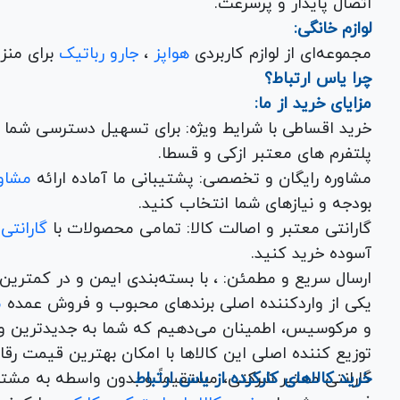
اتصال پایدار و پرسرعت.
لوازم خانگی:
مجموعه‌ای از لوازم کاربردی
هواپز
،
جارو رباتیک
برای منزل شما با تضمین کیفیت و گارانتی.
چرا یاس ارتباط؟
مزایای خرید از ما:
خرید اقساطی با شرایط ویژه: برای تسهیل دسترسی شما به
پلتفرم های معتبر ازکی و قسطا.
مشاوره رایگان و تخصصی: پشتیبانی ما آماده ارائه
مشاور
بودجه و نیازهای شما انتخاب کنید.
گارانتی معتبر و اصالت کالا: تمامی محصولات با
گارانتی
آسوده خرید کنید.
ارسال سریع و مطمئن: ، با بسته‌بندی ایم
یکی از واردکننده اصلی برندهای محبوب و فروش عمده
م
و مرکوسیس، اطمینان می‌دهیم که شما به جدیدترین و
توزیع کننده اصلی این کال
خرید کالاهای کارکرده از یاس ارتباط
گارانتی معتبر شرکتی، مستقیماً و بدون واسطه به مشت