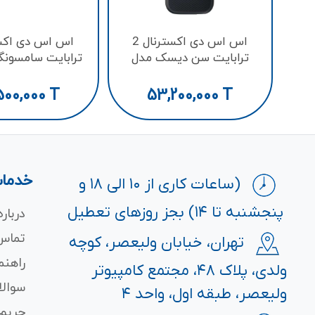
اس اس دی اکسترنال 2
ترابایت سن دیسک مدل
ترابایت سامسونگ 
Extreme E61
500,000
T
53,200,000
T
خدمات
(ساعات کاری از ۱۰ الی ۱۸ و
پنجشنبه تا ۱۴) بجز روزهای تعطیل
درباره
تماس 
تهران، خیابان ولیعصر، کوچه
راهنم
ولدی، پلاک ۴۸، مجتمع کامپیوتر
سوالا
ولیعصر، طبقه اول، واحد ۴
حریم