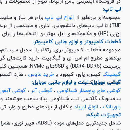
در فروشگاه اینترنتی یاس ارتباط، تنوع از محصولات را 
لپ تاپ:
مجموعه‌ای بی‌نظیر از
انواع لپ تاپ
اچ‌پی (HP) و مک‌بوک‌های اپل. بهترین انتخاب‌ها را برای خرید لپ تاپ نو با گارانتی معتبر در یاس ارتباط بیابید.
قطعات کامپیوتر و لوازم جانبی کامپیوتر:
مجموعه قطعات کامپیوتر برای ارتقاء یا اسمبل سیستم‌
پرسرعت (DDR4, DDR5) و SSDهای NVMe. همچنین کلیه
گیمینگ
کیس، پاور، کیبورد و
خرید ماوس
، هارد اکسترنال، فلش مموری و
اصالت تهیه کنید.
گوشی موبایل، تبلت و لوازم جانبی موبایل:
گوشی های پرچمدار شیائومی
،
گوشی آنر
،
گوشی آیفون
سامسونگ گلکسی تب، شیائومی پد)، ساعت هوشمند و کلی
پاوربانک
،
انواع ایرپاد
و کابل از برندهای مطرح و وارداتی Anker و Baseus برای تکمیل تجربه کاربری شما.
تجهیزات شبکه:
شامل جدیدترین مدل‌های مود