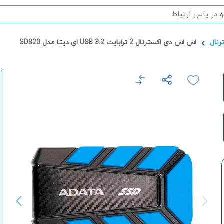
اس اس دی اکسترنال 2 ترابایت USB 3.2 ای دیتا مدل SD820