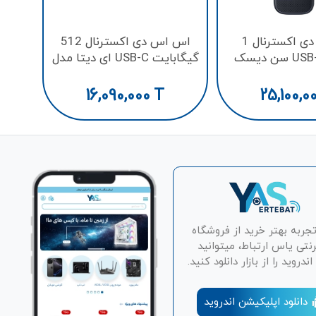
اس اس دی اکسترنال 1
اس اس دی اکسترنال 512
ترابایت USB-C سن دیسک
گیگابایت USB-C ای دیتا مدل
SE760
16,090,000
T
25,100,0
تجربه بهتر خرید از فروشگاه
رنتی یاس ارتباط، میتوانید
دروید را از بازار دانلود کنید.
دانلود اپلیکیشن اندروید