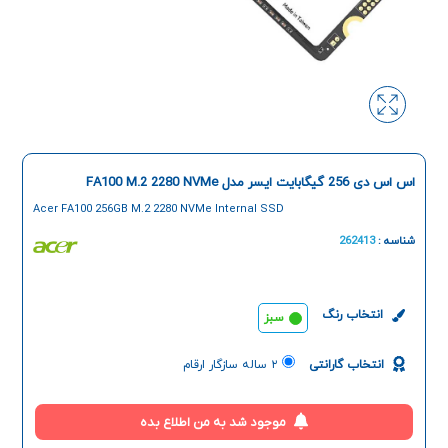
اس اس دی 256 گیگابایت ایسر مدل FA100 M.2 2280 NVMe
Acer FA100 256GB M.2 2280 NVMe Internal SSD
شناسه :
262413
انتخاب رنگ
سبز
انتخاب گارانتی
۲ ساله سازگار ارقام
موجود شد به من اطلاع بده