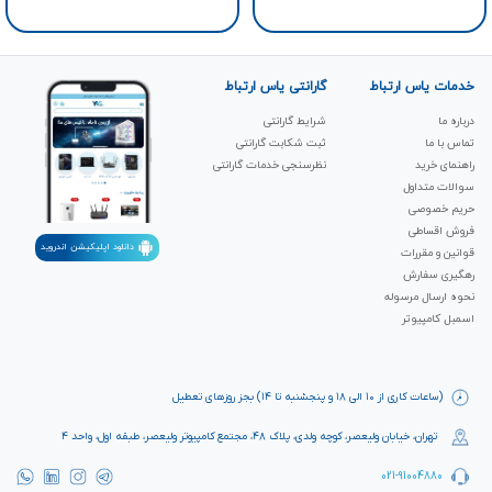
خدمات یاس ارتباط
گارانتی یاس ارتباط
درباره ما
شرایط گارانتی
تماس با ما
ثبت شکابت‌ گارانتی
راهنمای خرید
نظرسنجی خدمات گارانتی
سوالات متداول
حریم خصوصی
فروش اقساطی
دانلود اپلیکیشن اندروید
قوانین و مقررات
رهگیری سفارش
نحوه ارسال مرسوله
اسمبل کامپیوتر
(ساعات کاری از ۱۰ الی ۱۸ و پنجشنبه تا ۱۴) بجز روزهای تعطیل
تهران، خیابان ولیعصر، کوچه ولدی، پلاک ۴۸، مجتمع کامپیوتر ولیعصر، طبقه اول، واحد ۴
021-91004880