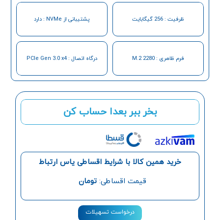
ظرفیت : 256 گیگابایت
پشتیبانی از NVMe : دارد
فرم ظاهری : M.2 2280
درگاه اتصال : PCIe Gen 3.0 x4
بخر ببر بعدا حساب کن
خرید همین کالا با شرایط اقساطی یاس ارتباط
قیمت اقساطی:
تومان
درخواست تسهیلات