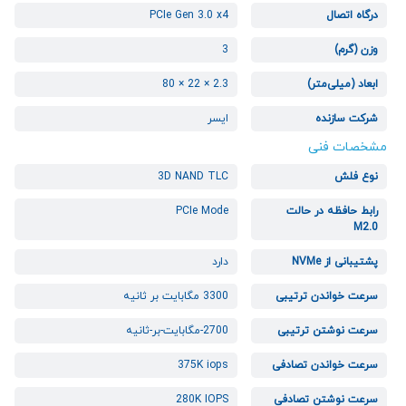
درگاه اتصال
PCIe Gen 3.0 x4
وزن (گرم)
3
ابعاد (میلی‌متر)
2.3 × 22 × 80
شرکت سازنده
ایسر
مشخصات فنی
نوع فلش
3D NAND TLC
رابط حافظه در حالت
PCIe Mode
M2.0
پشتیبانی از NVMe
دارد
سرعت خواندن ترتیبی
3300 مگابایت بر ثانیه
سرعت نوشتن ترتیبی
2700-مگابایت-بر-ثانیه
سرعت خواندن تصادفی
375K iops
سرعت نوشتن تصادفی
280K IOPS