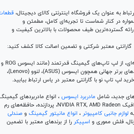
قطعات
لوازم جانبی، لوازم خانگی، همواره در کنار شماست تا تجربه‌ای کامل، مطمئن و
 ارائه گسترده‌ترین طیف محصولات با بالاترین کیفیت و
با گارانتی معتبر شرکتی و تضمین اصالت کالا کشف کنید:
برای هر نیاز و سلیقه‌ای، از لپ تاپ‌های گیمینگ قدرتمند (مانند ایسوس ROG و
TUF) تا لپ تاپ‌های دانشجویی، اداری و مهندسی از برندهای برتر جهانی همچون ایسوس (ASUS)، لنوو (Lenovo)،
های جدید، شامل
مادربرد ایسوس
، انواع مادربردهای گیمینگ
برندهای مطرح ام اس آی و گیگابیت. خرید کارت‌های گرافیک NVIDIA RTX, AMD Radeon، پردازنده‌، حافظه‌های رم
لوازم جانبی کامپیوتر
،
انواع مانیتور گیمینگ
و
صندلی
اسپیکر
را از برندهای معتبر با تضمین