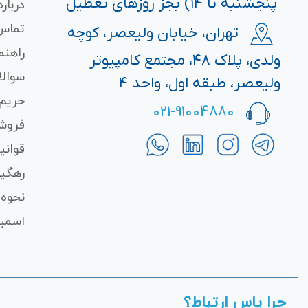
پنجشنبه تا ۱۴) بجز روزهای تعطیل
درباره
تماس 
تهران، خیابان ولیعصر، کوچه
راهنم
ولدی، پلاک ۴۸، مجتمع کامپیوتر
سوالا
ولیعصر، طبقه اول، واحد ۴
حریم
021-91004880
فروش
قوانی
رهگی
نحوه 
اسمبل
چرا یاس ارتباط؟