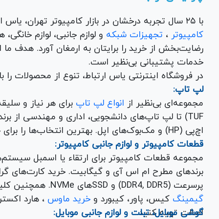
با ۲۵ سال تجربه درخشان در بازار کامپیوتر تهران، یاس ارتباط به عنوان یک فروشگاه اینترنتی کالای دیجیتال،
کامپیوتر
،
تجهیزات شبکه
و 
رضایت‌بخش از خرید را برایتان به ارمغان آورد. هدف ما
خدمات پشتیبانی بی‌نظیر است.
در فروشگاه اینترنتی یاس ارتباط، تنوع از محصولات را 
لپ تاپ:
مجموعه‌ای بی‌نظیر از
انواع لپ تاپ
اچ‌پی (HP) و مک‌بوک‌های اپل. بهترین انتخاب‌ها را برای خرید لپ تاپ نو با گارانتی معتبر در یاس ارتباط بیابید.
قطعات کامپیوتر و لوازم جانبی کامپیوتر:
مجموعه قطعات کامپیوتر برای ارتقاء یا اسمبل سیستم‌
پرسرعت (DDR4, DDR5) و SSDهای NVMe. همچنین کلیه
گیمینگ
کیس، پاور، کیبورد و
خرید ماوس
، هارد اکسترنال، فلش مموری و
اصالت تهیه کنید.
گوشی موبایل، تبلت و لوازم جانبی موبایل: