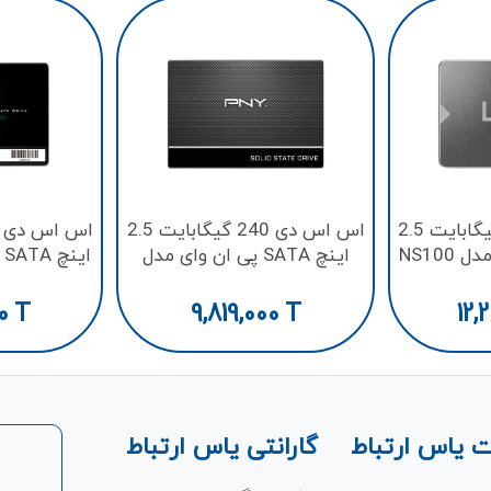
اس اس دی 512 گیگابایت 2.5
اس اس دی 240 گیگابایت 2.5
اینچ SATA پی ان وای مدل
ا
55
CS900
0
T
9,819,000
T
12,
 یاس ارتباط
گارانتی یاس ارتباط