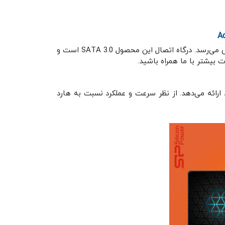
اس اس دی اینترنال 128 گیگابایت Ace A55 از ساخته‌های خوب و بادوام سیلیکون پاور است که با قیمتی مناسب به فروش می‌رسد. درگاه اتصال این محصول SATA 3.0 است و
جایی داده‌ها از خود ارائه می‌دهد. از نظر سرعت و عملکرد نسبت به هارد