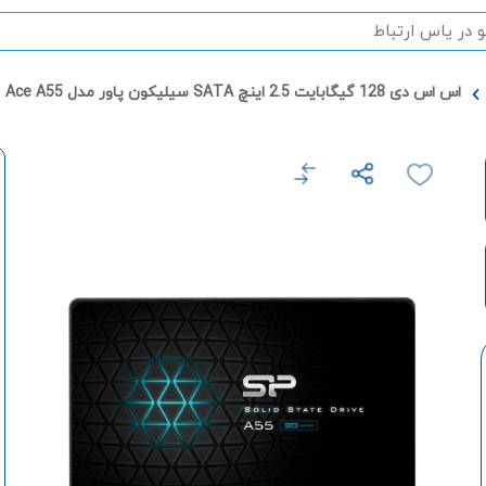
اس اس دی 128 گیگابایت 2.5 اینچ SATA سیلیکون پاور مدل Ace A55