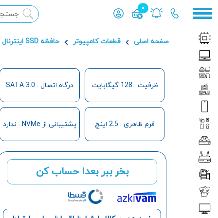
0
محصول افزوده شده به سبد
صفحه اصلی
قطعات کامپیوتر
حافظه SSD اینترنال
ظرفیت : 128 گیگابایت
درگاه اتصال : SATA 3.0
فرم ظاهری : 2.5 اینچ
پشتیبانی از NVMe : ندارد
بخر ببر بعدا حساب کن