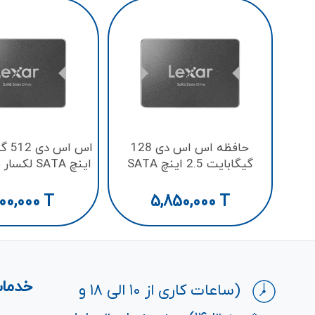
حافظه اس اس دی 128
گیگابایت 2.5 اینچ SATA
اینچ SATA لکسار مدل NS100
لکسار مدل NS100
200,000
T
5,850,000
T
خدمات
(ساعات کاری از ۱۰ الی ۱۸ و