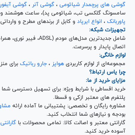
گوشی های پرچمدار شیائومی
،
گوشی آنر
،
گوشی آیفون
سامسونگ گلکسی تب، شیائومی پد)، ساعت هوشمند و کلی
پاوربانک
،
انواع ایرپاد
و کابل از برندهای مطرح و وارداتی Anker و Baseus برای تکمیل تجربه کاربری شما.
تجهیزات شبکه:
شامل جدیدترین مدل‌های مود
اتصال پایدار و پرسرعت.
لوازم خانگی:
مجموعه‌ای از لوازم کاربردی
هواپز
،
جارو رباتیک
برای منزل شما با تضمین کیفیت و گارانتی.
چرا یاس ارتباط؟
مزایای خرید از ما:
خرید اقساطی با شرایط ویژه: برای تسهیل دسترسی شما به
پلتفرم های معتبر ازکی و قسطا.
مشاوره رایگان و تخصصی: پشتیبانی ما آماده ارائه
مشاور
بودجه و نیازهای شما انتخاب کنید.
گارانتی معتبر و اصالت کالا: تمامی محصولات با
گارانتی
آسوده خرید کنید.