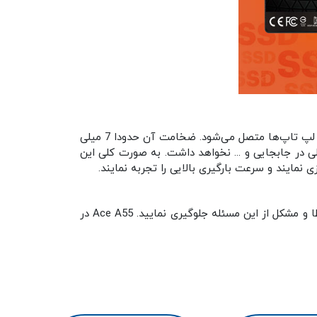
Ace A55 در دسته بندی SSD های 2.5 اینچی قرار می‌گیرد که از طریق درگاه اتصال SATA 3.0 به انواع سوکت های مادربرد و لپ تاپ‌ها متصل می‌شود. ضخامت آن حدودا 7 میلی
 در جابجایی و ... نخواهد داشت. به صورت کلی این
مایند و سرعت بارگیری بالایی را تجربه نمایند.
از طریق فناوری S.M.A.R.T می توانید از میزان سلامت، بهره‌وری و عملکرد اس اس دی مطلع شوید و در صورت بروز هرگونه خطا و مشکل از این مسئله جلوگیری نمایید. Ace A55 در