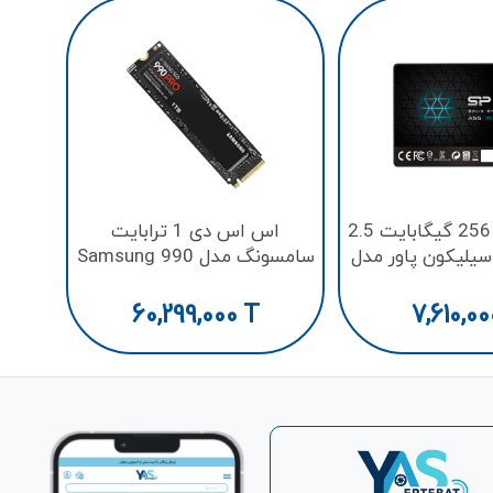
0
اس اس دی 256 گیگابایت 2.5
اس اس دی 1 ترابایت
ینچ SATA سیلیکون پاور مدل
سامسونگ مدل Samsung 990
PRO PCIe NVMe M.2 2280
Ace A
60,299,000
T
7,610,00