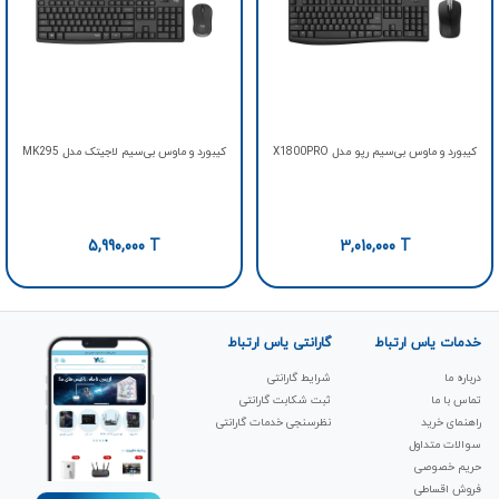
کیبورد و ماوس بی‌سیم رپو مدل X1800PRO
کيبورد و ماوس بی‌سیم لاجيتک مدل MK295
5,990,000
T
3,010,000
T
خدمات یاس ارتباط
گارانتی یاس ارتباط
درباره ما
شرایط گارانتی
تماس با ما
ثبت شکابت‌ گارانتی
راهنمای خرید
نظرسنجی خدمات گارانتی
سوالات متداول
حریم خصوصی
فروش اقساطی