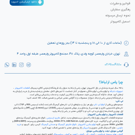
دانلود اپلیکیشن اندروید
قوانین و مقررات
رهگیری سفارش
نحوه ارسال مرسوله
اسمبل کامپیوتر
(ساعات کاری از ۱۰ الی ۱۸ و پنجشنبه تا ۱۴) بجز روزهای تعطیل
تهران، خیابان ولیعصر، کوچه ولدی، پلاک ۴۸، مجتمع کامپیوتر ولیعصر، طبقه اول، واحد ۴
021-91004880
چرا یاس ارتباط؟
با ۲۵ سال تجربه درخشان در بازار کامپیوتر تهران، یاس ارتباط به عنوان یک فروشگاه اینترنتی کالای دیجیتال،
قطعات کامپیوتر
،
تجهیزات شبکه
و لوازم جانبی، لوازم خانگی، همواره در کنار شماست تا تجربه‌ای کامل، مطمئن و رضایت‌بخش از خرید را برایتان به
ارمغان آورد. هدف ما ارائه گسترده‌ترین طیف محصولات با بالاترین کیفیت و خدمات پشتیبانی بی‌نظیر است.
در فروشگاه اینترنتی یاس ارتباط، تنوع از محصولات را با گارانتی معتبر شرکتی و تضمین اصالت کالا کشف کنید:
لپ تاپ:
مجموعه‌ای بی‌نظیر از
انواع لپ تاپ
برای هر نیاز و سلیقه‌ای، از لپ تاپ‌های گیمینگ قدرتمند (مانند ایسوس ROG و TUF) تا لپ
تاپ‌های دانشجویی، اداری و مهندسی از برندهای برتر جهانی همچون ایسوس (ASUS)، لنوو (Lenovo)، اچ‌پی (HP) و مک‌بوک‌های
اپل. بهترین انتخاب‌ها را برای خرید لپ تاپ نو با گارانتی معتبر در یاس ارتباط بیابید.
قطعات کامپیوتر و لوازم جانبی کامپیوتر:
مجموعه قطعات کامپیوتر برای ارتقاء یا اسمبل سیستم‌های جدید، شامل
مادربرد ایسوس
، انواع مادربردهای گیمینگ برندهای
مطرح ام اس آی و گیگابیت. خرید کارت‌های گرافیک NVIDIA RTX, AMD Radeon، پردازنده‌، حافظه‌های رم پرسرعت (DDR4, DDR5) و
SSDهای NVMe. همچنین کلیه
لوازم جانبی کامپیوتر
،
انواع مانیتور گیمینگ
و
صندلی گیمینگ
کیس، پاور، کیبورد و
خرید
ماوس
، هارد اکسترنال، فلش مموری و
اسپیکر
را از برندهای معتبر با تضمین اصالت تهیه کنید.
گوشی موبایل، تبلت و لوازم جانبی موبایل:
گوشی های پرچمدار شیائومی
،
گوشی آنر
،
گوشی آیفون
و
گوشی سامسونگ
گرفته تا انواع تبلت‌های پرطرفدار (مانند