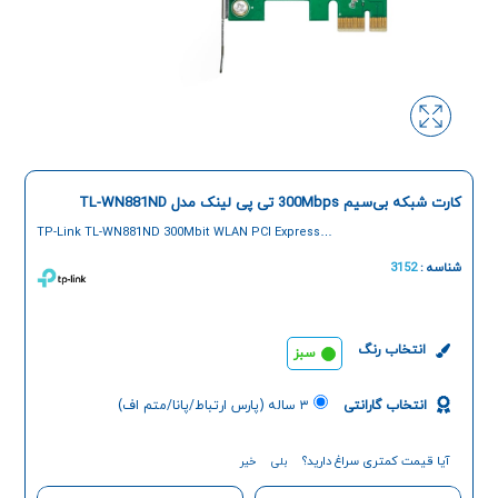
کارت شبکه بی‌سیم 300Mbps تی پی لینک مدل TL-WN881ND
TP-Link TL-WN881ND 300Mbit WLAN PCI Express
Adapter
شناسه :
3152
انتخاب رنگ
سبز
انتخاب گارانتی
۳ ساله (پارس ارتباط/پانا/متم اف)
آیا قیمت کمتری سراغ دارید؟
بلی
خیر