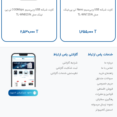
کارت شبکه USB و بی‌سیم Nano تی پی لینک
کارت شبکه USB و بی‌سیم 300Mbps تی پی
مدل TL-WN725N
لینک مدل TL-WN823N
2,530,000
T
1,255,000
T
خدمات یاس ارتباط
گارانتی یاس ارتباط
درباره ما
شرایط گارانتی
تماس با ما
ثبت شکابت‌ گارانتی
راهنمای خرید
نظرسنجی خدمات گارانتی
سوالات متداول
حریم خصوصی
فروش اقساطی
دانلود اپلیکیشن اندروید
قوانین و مقررات
رهگیری سفارش
نحوه ارسال مرسوله
اسمبل کامپیوتر