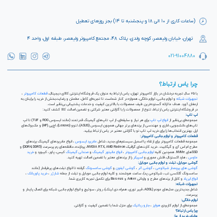
(ساعات کاری از ۱۰ الی ۱۸ و پنجشنبه تا ۱۴) بجز روزهای تعطیل
تهران، خیابان ولیعصر، کوچه ولدی، پلاک ۴۸، مجتمع کامپیوتر ولیعصر، طبقه اول، واحد ۴
021-91004880
چرا یاس ارتباط؟
با ۲۵ سال تجربه درخشان در بازار کامپیوتر تهران، یاس ارتباط به عنوان یک فروشگاه اینترنتی کالای دیجیتال،
قطعات کامپیوتر
،
تجهیزات شبکه
و لوازم جانبی، لوازم خانگی، همواره در کنار شماست تا تجربه‌ای کامل، مطمئن و رضایت‌بخش از خرید را برایتان به
ارمغان آورد. هدف ما ارائه گسترده‌ترین طیف محصولات با بالاترین کیفیت و خدمات پشتیبانی بی‌نظیر است.
در فروشگاه اینترنتی یاس ارتباط، تنوع از محصولات را با گارانتی معتبر شرکتی و تضمین اصالت کالا کشف کنید:
لپ تاپ:
مجموعه‌ای بی‌نظیر از
انواع لپ تاپ
برای هر نیاز و سلیقه‌ای، از لپ تاپ‌های گیمینگ قدرتمند (مانند ایسوس ROG و TUF) تا لپ
تاپ‌های دانشجویی، اداری و مهندسی از برندهای برتر جهانی همچون ایسوس (ASUS)، لنوو (Lenovo)، اچ‌پی (HP) و مک‌بوک‌های
اپل. بهترین انتخاب‌ها را برای خرید لپ تاپ نو با گارانتی معتبر در یاس ارتباط بیابید.
قطعات کامپیوتر و لوازم جانبی کامپیوتر:
مجموعه قطعات کامپیوتر برای ارتقاء یا اسمبل سیستم‌های جدید، شامل
مادربرد ایسوس
، انواع مادربردهای گیمینگ برندهای
مطرح ام اس آی و گیگابیت. خرید کارت‌های گرافیک NVIDIA RTX, AMD Radeon، پردازنده‌، حافظه‌های رم پرسرعت (DDR4, DDR5) و
SSDهای NVMe. همچنین کلیه
لوازم جانبی کامپیوتر
،
انواع مانیتور گیمینگ
و
صندلی گیمینگ
کیس، پاور، کیبورد و
خرید
ماوس
، هارد اکسترنال، فلش مموری و
اسپیکر
را از برندهای معتبر با تضمین اصالت تهیه کنید.
گوشی موبایل، تبلت و لوازم جانبی موبایل:
گوشی های پرچمدار شیائومی
،
گوشی آنر
،
گوشی آیفون
و
گوشی سامسونگ
گرفته تا انواع تبلت‌های پرطرفدار (مانند
سامسونگ گلکسی تب، شیائومی پد)، ساعت هوشمند و کلیه لوازم جانبی موبایل و تبلت از جمله
شارژر
،
خرید پاوربانک
،
انواع ایرپاد
و کابل از برندهای مطرح و وارداتی Anker و Baseus برای تکمیل تجربه کاربری شما.
تجهیزات شبکه:
شامل جدیدترین مدل‌های مودم (ADSL، فیبر نوری، همراه، دی لینک)، روتر، سوئیچ و انواع لوازم جانبی شبکه برای اتصال پایدار و
پرسرعت.
لوازم خانگی:
مجموعه‌ای از لوازم کاربردی
هواپز
،
جارو رباتیک
برای منزل شما با تضمین کیفیت و گارانتی.
چرا یاس ارتباط؟
مزایای خرید از ما: