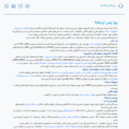
021-91004880
چرا یاس ارتباط؟
با ۲۵ سال تجربه درخشان در بازار کامپیوتر تهران، یاس ارتباط به عنوان یک فروشگاه اینترنتی کالای دیجیتال،
قطعات کامپیوتر
،
تجهیزات شبکه
و لوازم جانبی، لوازم خانگی، همواره در کنار شماست تا تجربه‌ای کامل، مطمئن و رضایت‌بخش از خرید را برایتان به
ارمغان آورد. هدف ما ارائه گسترده‌ترین طیف محصولات با بالاترین کیفیت و خدمات پشتیبانی بی‌نظیر است.
در فروشگاه اینترنتی یاس ارتباط، تنوع از محصولات را با گارانتی معتبر شرکتی و تضمین اصالت کالا کشف کنید:
لپ تاپ:
مجموعه‌ای بی‌نظیر از
انواع لپ تاپ
برای هر نیاز و سلیقه‌ای، از لپ تاپ‌های گیمینگ قدرتمند (مانند ایسوس ROG و TUF) تا لپ
تاپ‌های دانشجویی، اداری و مهندسی از برندهای برتر جهانی همچون ایسوس (ASUS)، لنوو (Lenovo)، اچ‌پی (HP) و مک‌بوک‌های
اپل. بهترین انتخاب‌ها را برای خرید لپ تاپ نو با گارانتی معتبر در یاس ارتباط بیابید.
قطعات کامپیوتر و لوازم جانبی کامپیوتر:
مجموعه قطعات کامپیوتر برای ارتقاء یا اسمبل سیستم‌های جدید، شامل
مادربرد ایسوس
، انواع مادربردهای گیمینگ برندهای
مطرح ام اس آی و گیگابیت. خرید کارت‌های گرافیک NVIDIA RTX, AMD Radeon، پردازنده‌، حافظه‌های رم پرسرعت (DDR4, DDR5) و
SSDهای NVMe. همچنین کلیه
لوازم جانبی کامپیوتر
،
انواع مانیتور گیمینگ
و
صندلی گیمینگ
کیس، پاور، کیبورد و
خرید
ماوس
، هارد اکسترنال، فلش مموری و
اسپیکر
را از برندهای معتبر با تضمین اصالت تهیه کنید.
گوشی موبایل، تبلت و لوازم جانبی موبایل:
گوشی های پرچمدار شیائومی
،
گوشی آنر
،
گوشی آیفون
و
گوشی سامسونگ
گرفته تا انواع تبلت‌های پرطرفدار (مانند
سامسونگ گلکسی تب، شیائومی پد)، ساعت هوشمند و کلیه لوازم جانبی موبایل و تبلت از جمله
شارژر
،
خرید پاوربانک
،
انواع ایرپاد
و کابل از برندهای مطرح و وارداتی Anker و Baseus برای تکمیل تجربه کاربری شما.
تجهیزات شبکه:
شامل جدیدترین مدل‌های مودم (ADSL، فیبر نوری، همراه، دی لینک)، روتر، سوئیچ و انواع لوازم جانبی شبکه برای اتصال پایدار و
پرسرعت.
لوازم خانگی:
مجموعه‌ای از لوازم کاربردی
هواپز
،
جارو رباتیک
برای منزل شما با تضمین کیفیت و گارانتی.
چرا یاس ارتباط؟
مزایای خرید از ما:
خرید اقساطی با شرایط ویژه: برای تسهیل دسترسی شما به کالاهای دیجیتال و لوازم خانگی، امکان
خرید اقساطی
از پلتفرم های
معتبر ازکی و قسطا.
مشاوره رایگان و تخصصی: پشتیبانی ما آماده ارائه
مشاوره رایگان
پیش از خرید است تا بهترین محصول را متناسب با بودجه و
نیازهای شما انتخاب کنید.
گارانتی معتبر و اصالت کالا: تمامی محصولات با
گارانتی معتبر شرکتی
و تضمین اصالت عرضه می‌شوند تا با خیالی آسوده خرید
کنید.
ارسال سریع و مطمئن: ، با بسته‌بندی ایمن و در کمترین زمان ممکن. واردکننده مستقیم برندهای معتبر: به عنوان یکی از
واردکننده اصلی برندهای محبوب و فروش عمده
محصولات انکر
،
محصولات تی پی لینک
، محصولات بیسوس و مرکوسیس،