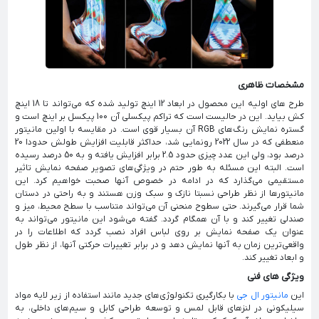
مشخصات ظاهری
طرح های اولیه این محصول در ابعاد 12 اینچ تولید شده که می‌تواند تا 18 اینچ
کش بیاید. این در حالیست است که تراکم پیکسلی آن 100 پیکسل بر اینچ است و
گستره نمایش رنگ‌های RGB آن بسیار قوی است. در مقایسه با اولین مانیتور
منعطفی که در سال 2022 رونمایی شد، حداکثر قابلیت افزایش طولش حدودا 20
درصد بود، ولی این عدد چیزی حدود 2.5 برابر افزایش یافته و به 50 درصد رسیده
است. البته این مسئله به طور حتم در ویژگی‌های تصویر صفحه نمایش تاثیر
مستقیمی می‌گذارد که در ادامه در خصوص آنها صحبت خواهیم کرد. این
مانیتورها از نظر طراحی نسبتا نازک و سبک وزن هستند و به راحتی در دستان
شما قرار می‌گیرند. حتی سطوح منحنی آن می‌تواند متناسب با سطح محیط، میز و
صندلی تغییر کند و با آن همگام گردد. گفته می‌شود این مانیتور می‌تواند به
عنوان یک صفحه نمایش بر روی لباس افراد نصب گردد که اطلاعات را در
واقعی‌ترین زمان به آنها نمایش دهد و در برابر تغییرات حرکتی آنها، از نظر طول
و ابعاد تغییر کند.
ویژگی های فنی
این
مانیتور ال جی
با بکارگیری تکنولوژی‌های جدید مانند استفاده از زیر لایه مواد
سیلیکونی در لنز‌های قابل لمس و توسعه طراحی کابل و سیم‌های داخلی، به