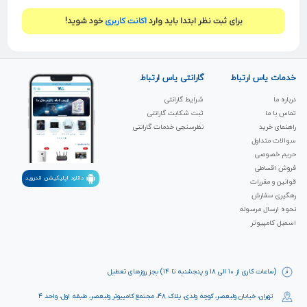
برای ثبت نظر ابتدا باید وارد
اکانت کاربری
خود شوید!
خدمات یاس ارتباط
گارانتی یاس ارتباط
درباره ما
شرایط گارانتی
تماس با ما
ثبت شکابت‌ گارانتی
راهنمای خرید
نظرسنجی خدمات گارانتی
سوالات متداول
حریم خصوصی
فروش اقساطی
دانلود اپلیکیشن اندروید
قوانین و مقررات
رهگیری سفارش
نحوه ارسال مرسوله
اسمبل کامپیوتر
(ساعات کاری از ۱۰ الی ۱۸ و پنجشنبه تا ۱۴) بجز روزهای تعطیل
تهران، خیابان ولیعصر، کوچه ولدی، پلاک ۴۸، مجتمع کامپیوتر ولیعصر، طبقه اول، واحد ۴