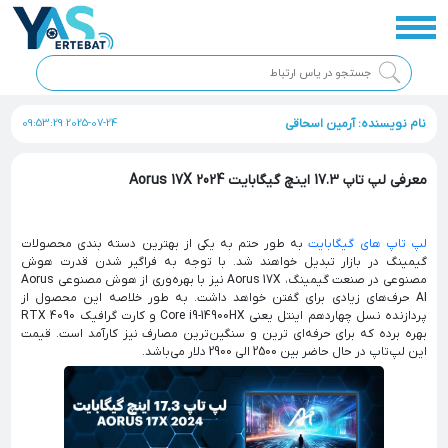
نام نویسنده: آرمین اسحاقی
2025-07-24 09:53:29
معرفی لپ تاپ 17.3 اینچ گیگابایت Aorus 17X 2024
لپ تاپ های گیگابایت
به طور حتم به یکی از بهترین دسته بندی محصولات
گیمینگ در بازار تبدیل خواهند شد. با توجه به فراگیر شدن قدرت هوش
مصنوعی در صنعت گیمینگ، Aorus 17X نیز با بهره‌وری از هوش مصنوعی Aorus
AI حرف‌های زیادی برای گفتن خواهد داشت. به طور خلاصه این محصول از
پردازنده نسل چهاردهم اینتل یعنی Core i9-14900HX و کارت گرافیک RTX 4090
بهره برده که برای حرفه‌ای ترین و سنگین‌ترین مصارف نیز کارآمد است. قیمت
این لپ‌تاپ در حال حاضر بین 2500 الی 2900 دلار می‌باشد.