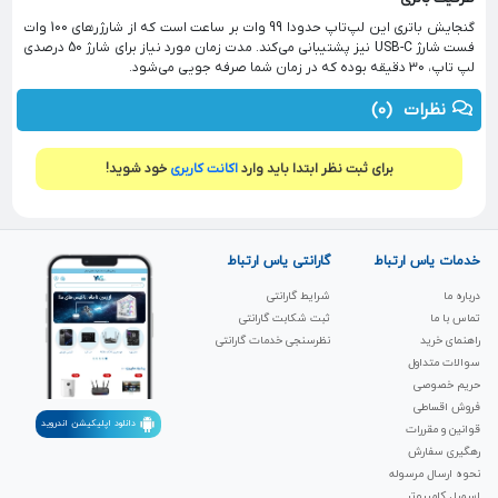
گنجایش باتری این لپ‌تاپ حدودا 99 وات بر ساعت است که از شارژر‌های 100 وات
فست شارژ USB-C نیز پشتیبانی می‌کند. مدت زمان مورد نیاز برای شارژ 50 درصدی
لپ تاپ، 30 دقیقه بوده که در زمان شما صرفه جویی می‌شود.
نظرات
(0)
برای ثبت نظر ابتدا باید وارد
اکانت کاربری
خود شوید!
خدمات یاس ارتباط
گارانتی یاس ارتباط
درباره ما
شرایط گارانتی
تماس با ما
ثبت شکابت‌ گارانتی
راهنمای خرید
نظرسنجی خدمات گارانتی
سوالات متداول
حریم خصوصی
فروش اقساطی
دانلود اپلیکیشن اندروید
قوانین و مقررات
رهگیری سفارش
نحوه ارسال مرسوله
اسمبل کامپیوتر