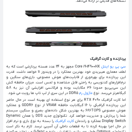
نسخه‌های قدیمی تر ارائه می‌‌دهد.
پردازنده و کارت گرافیک
سی پی یو اینتل
Core i9-14900HX مجهز به 24 عدد هسته پردازشی است که به
لطف معماری هیبریدی خود بهترین عملکرد را در ویندوز 11 خواهد داشت. قدرت
این پردازنده برای بهره‌وری از قابلیت‌های هوش مصنوعی، بازی‌های سنگین و
نرم‌افزار‌های کدنویسی به راحتی قابل مشاهده و لمس است. میزان حافظه کش
این سی‌پی‌یو حدودا 36 مگابایت بوده و فرکانسی افزایشی آن نیز به 5.8
گیگاهرتز می‌‎رسد. نوع
ماژول رم
DDR5 در این سری از لپ تاپ ها رویت می شود.
اما کارت گرافیک RTX 4090 برای هر نوع استفاده ای بهینه است. در حال حاضر
این پردازنده گرافیکی با 16 گیگابایت حافظه VRAM از نوع GDDR6 و عملکرد
هوش مصنوعی 686TOPS به بهترین شکل داده‌های بصری و سنگین سیستم
شما را پردازش و مدیریت خواهد کرد. تکنولوژی جدید DDS یا همان Dynamic
Display Switch عملکرد و راندمان
کارت گرافیک
را بسته به نوع بازی و نرم افزار
در حال اجرا بهینه کرده تا به قطعات داخلی آن آسیبی نرسد. لازم به ذکر است
تکنولوژی Optimus طول عمر باتری را افزایش داده و G-Sync می تواند هرگونه