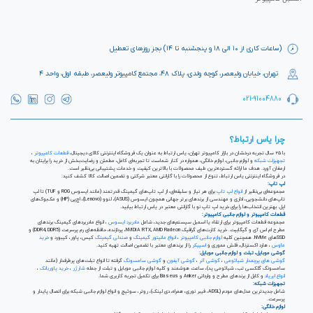
(ساعات کاری از ۱۰ الی ۱۸ و پنجشنبه تا ۱۴) بجز روزهای تعطیل
تهران، خیابان ولیعصر، کوچه ولدی، پلاک ۴۸، مجتمع کامپیوتر ولیعصر، طبقه اول، واحد ۴
021-91004880
چرا یاس ارتباط؟
با ۲۵ سال تجربه درخشان در بازار کامپیوتر تهران، یاس ارتباط به عنوان یک فروشگاه اینترنتی کالای دیجیتال،
قطعات کامپیوتر
،
تجهیزات شبکه
و لوازم جانبی، لوازم خانگی، همواره در کنار شماست تا تجربه‌ای کامل، مطمئن و رضایت‌بخش از خرید را برایتان به
ارمغان آورد. هدف ما ارائه گسترده‌ترین طیف محصولات با بالاترین کیفیت و خدمات پشتیبانی بی‌نظیر است.
در فروشگاه اینترنتی یاس ارتباط، تنوع از محصولات را با گارانتی معتبر شرکتی و تضمین اصالت کالا کشف کنید:
لپ تاپ:
مجموعه‌ای بی‌نظیر از
انواع لپ تاپ
برای هر نیاز و سلیقه‌ای، از لپ تاپ‌های گیمینگ قدرتمند (مانند ایسوس ROG و TUF) تا لپ
تاپ‌های دانشجویی، اداری و مهندسی از برندهای برتر جهانی همچون ایسوس (ASUS)، لنوو (Lenovo)، اچ‌پی (HP) و مک‌بوک‌های
اپل. بهترین انتخاب‌ها را برای خرید لپ تاپ نو با گارانتی معتبر در یاس ارتباط بیابید.
قطعات کامپیوتر و لوازم جانبی کامپیوتر:
مجموعه قطعات کامپیوتر برای ارتقاء یا اسمبل سیستم‌های جدید، شامل
مادربرد ایسوس
، انواع مادربردهای گیمینگ برندهای
مطرح ام اس آی و گیگابیت. خرید کارت‌های گرافیک NVIDIA RTX, AMD Radeon، پردازنده‌، حافظه‌های رم پرسرعت (DDR4, DDR5) و
SSDهای NVMe. همچنین کلیه
لوازم جانبی کامپیوتر
،
انواع مانیتور گیمینگ
و
صندلی گیمینگ
کیس، پاور، کیبورد و
خرید
ماوس
، هارد اکسترنال، فلش مموری و
اسپیکر
را از برندهای معتبر با تضمین اصالت تهیه کنید.
گوشی موبایل، تبلت و لوازم جانبی موبایل:
گوشی های پرچمدار شیائومی
،
گوشی آنر
،
گوشی آیفون
و
گوشی سامسونگ
گرفته تا انواع تبلت‌های پرطرفدار (مانند
سامسونگ گلکسی تب، شیائومی پد)، ساعت هوشمند و کلیه لوازم جانبی موبایل و تبلت از جمله
شارژر
،
خرید پاوربانک
،
انواع ایرپاد
و کابل از برندهای مطرح و وارداتی Anker و Baseus برای تکمیل تجربه کاربری شما.
تجهیزات شبکه:
شامل جدیدترین مدل‌های مودم (ADSL، فیبر نوری، همراه، دی لینک)، روتر، سوئیچ و انواع لوازم جانبی شبکه برای اتصال پایدار و
پرسرعت.
لوازم خانگی: