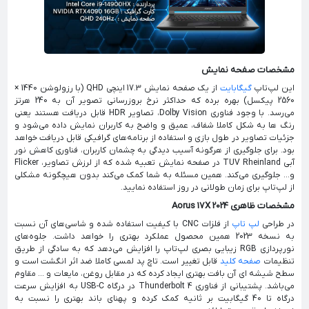
مشخصات صفحه نمایش
این لپ‌تاپ
گیگابایت
از یک صفحه نمایش 17.3 اینچی QHD (با رزولوشن 1440 ×
2560 پیکسل) بهره برده که حداکثر نرخ بروزرسانی تصویر آن به 240 هرتز
می‌رسد. با وجود فناوری Dolby Vision، تصاویر HDR قابل دریافت هستند یعنی
رنگ ها به شکل کاملا شفاف، عمیق و واضح به کاربران نمایش داده می‌شود و
جزئیات تصاویر در طول بازی و استفاده از برنامه‌های گرافیکی قابل دریافت خواهد
بود. برای جلوگیری از هرگونه آسیب دیدگی به چشمان کاربران، فناوری کاهش نور
آبی TUV Rheinland در صفحه نمایش تعبیه شده که از لرزش تصاویر، Flicker
و... جلوگیری می‌کند. همین مسئله به شما کمک می‌کند بدون هیچگونه مشکلی
از لپ‌تاپ برای زمان طولانی در روز استفاده نمایید.
مشخصات ظاهری Aorus 17X 2024
در طراحی
لپ تاپ
از فلزات CNC با کیفیت استفاده شده و شاسی‌های آن نسبت
به نسخه 2023 همین محصول عملکرد بهتری را خواهد داشت. جلوه‌های
نورپردازی RGB زیبایی بصری لپ‌تاپ را افزایش می‌دهد که به سادگی از طریق
تنظیمات
صفحه کلید
قابل تغییر است. تاچ پد لمسی کاملا ضد اثر انگشت است و
سطح شیشه ای آن بافت بهتری ایجاد کرده که در مقابل روغن، مایعات و ... مقاوم
می‌باشد. پشتیبانی از فناوری Thunderbolt 4 در درگاه USB-C به افزایش سرعت
درگاه تا 40 گیگابیت بر ثانیه کمک کرده و پهنای باند بهتری را نسبت به