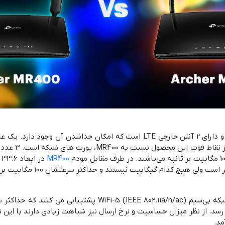
MR400
مد.