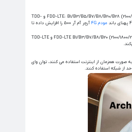
به طور حتم برتری کامل با MR500 خواهد بود. MR500 از 4G+ CAT6 در باند‌های فرکانسی FDD-LTE: B1/B3/B5/B7/B8/B20/B28 (2100/1800/850/2600/900/800/700 MHz) و TDD-
مودم 4G
آرچر آم آر 500 را افزایش داده تا
در طرف مقابل MR400 نیز به نسبت به قیمت و کارایی خود موفق و ایده آل است و از شبکه 4G LTE در باند‌ها FDD-LTE B1/B3/B7/B8/B20 (2100/1800/2600/900/800MHz) و TDD-LTE
 چندین دستگاه به صورت همزمان از اینترنت استفاده می کنند، توان وای
احد از شبکه استفاده کنند.