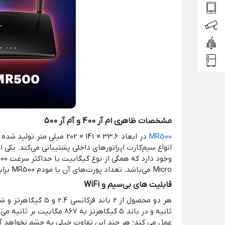
مشخصات ظاهری ام آر 400 و آم آر 500
MR500
وجود دارد که همگی از نوع گیگابیت با حداکثر سرعت 1000 مگابیت بر ثانیه می‌باشند. در طرف مقابل مودم
Micro می‌باشد. تعداد پورت‌های آن با مودم MR500 برابر است ولی هیچ کدام گیگابیت نیستند و حداکثر سرعتشان 100 مگابیت بر ثانیه می‌باشد.
قابلیت های بی‌سیم و WiFi
عمل می کند؛ هر چند این تفاوت خیلی به چشم نخواهد آ