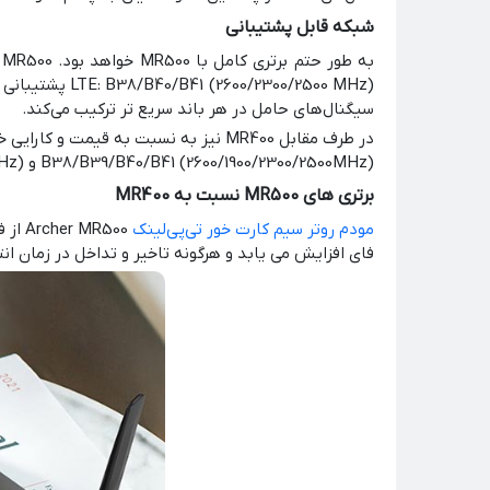
شبکه قابل پشتیبانی
LTE: B38/B40/B41 (2600/2300/2500 MHz) پشتیبانی می‌کند و در باند FDD-LTE قوی‌تر است. فناوری 4G+ Carrier Aggregation پهنای باند
سیگنال‌های حامل در هر باند سریع تر ترکیب می‌کند.
B38/B39/B40/B41 (2600/1900/2300/2500MHz) و 3G: DC-HSPA+/HSPA+/HSPA/UMTS B1/B8 (2100/900MHz) پشتیبانی می‌کند.
برتری های MR500 نسبت به MR400
مودم روتر سیم کارت خور تی‌پی‌‌لینک
فای افزایش می یابد و هرگونه تاخیر و تداخل در زمان انتق