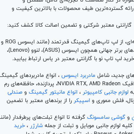
لوازم جانبی، لوازم خانگی، همواره در کنار شماست تا تجربه‌ای کامل، مطمئن و
 ارائه گسترده‌ترین طیف محصولات با بالاترین کیفیت و
با گارانتی معتبر شرکتی و تضمین اصالت کالا کشف کنید:
برای هر نیاز و سلیقه‌ای، از لپ تاپ‌های گیمینگ قدرتمند (مانند ایسوس ROG و
TUF) تا لپ تاپ‌های دانشجویی، اداری و مهندسی از برندهای برتر جهانی همچون ایسوس (ASUS)، لنوو (Lenovo)،
های جدید، شامل
مادربرد ایسوس
، انواع مادربردهای گیمینگ
برندهای مطرح ام اس آی و گیگابیت. خرید کارت‌های گرافیک NVIDIA RTX, AMD Radeon، پردازنده‌، حافظه‌های رم
لوازم جانبی کامپیوتر
،
انواع مانیتور گیمینگ
و
صندلی
اسپیکر
را از برندهای معتبر با تضمین
و
گوشی سامسونگ
گرفته تا انواع تبلت‌های پرطرفدار (مانن
ه لوازم جانبی موبایل و تبلت از جمله
شارژر
،
خرید