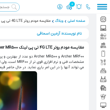
0
محصول افزوده شده به سبد
صفحه اصلی
وبلاگ
مقایسه مودم روتر 4G LTE تی پی لینک Archer MR500 و Archer MR400
نام نویسنده: آرمین اسحاقی
مقایسه مودم روتر 4G LTE تی پی لینک Archer MR500 و Archer MR400
Archer MR400 و Archer MR500 دو عدد از بهترین و پر فروش ترین محصولات شرکت
مشخصات فنی و ن
می تواند آنها را در این امر یاری نماید. در حال حاضر قیمت MR500 چیزی در حدود 100 دلار است ولی مودم MR400 به نسبت آن ارزان تر و چیزی در حدود 65 دلار خو