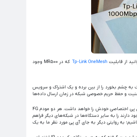
نید از قابلیت
Tp-Link OneMesh
که در MR500 وجود
داینامیک به چشم بخورد را از بین برده و یک اشتراک و سرویس
ینامیک می باشد. همچنین فایروال SPI نیز به منظور فراهم کردن امنیت و حفظ حریم خصوصی شبکه در زمان ارسال داده‌ها
فناوری DHCP در هر دو محصول وجود دارد که به موجب آن هاست به شکل پویا و داینامیک پیکره‌بندی شده و هر دستگاهی آی پی اختصاصی خودش را خواهد داشت. هر دو مودم 4G
بلیت Port Forwarding هستند که به سبب آن امکان دسترسی دستگاه‌ها و سرویس‌هایی که در بستر یک شبکه Local وجود دارند را به سایر دستگاه‌ها در شبکه‌های دیگر فراهم
شته باشیم؛ به روایتی دیگر به جای آی پی مورد نظر ما به یک