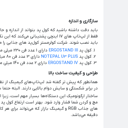
سازگاری و اندازه
فقط از لپ‌تاپ های 17 اینچی پشتیبانی م
باید نصب شوند. شرکت کولرمستر کول‌پد های جذابی را معرفی کرده که می‌تواند از لپ‌
کول پد
ERGOSTAND III
دارای 1 عدد فن 230 میلی متری سازگار با لپ تاپ های حداکثر 17 اینچ
کول پد
NOTEPAL U3 PLUS
دارای 3 عدد فن 80 میلی متری سازگار با لپ تاپ های حداکثر 19 اینچ
کول پد
ERGOSTAND IV
دارای 2 عدد فن 140 میلی متری سازگار با لپ تاپ های حداکثر 17 اینچ
طراحی و کیفیت ساخت بالا
همانطور که پیش تر گفته شد لپ‌تاپ‌های گیمینگ از نظر
در برابر شکستگی و سایش دوام بالایی دارند. البته حتما ب
ساختار ارگونومیک این دستگاه‌ها بسیار مهم است، زیرا ا
مچ و گردن شما فشار وارد شود. بهتر است ارتفاع کول پد و
های جذاب RGB و گیمینگ بازار که می‌تواند برای هر کاربری جذاب باشد
دقیقه می‌باشد.