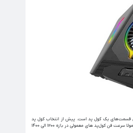
ن قسمت‌های یک کول پد است. پیش از انتخاب کول پد
مشخصات فنی آن را به دقت بررسی کنید تا مطمئن شوید که جریان هوای آن بتواند به بهبود عملکرد سیستم شما کمک نماید. معمولا سرعت فن کول‌پد های معمولی در بازه 1200 الی 1400