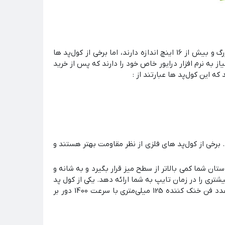
باید دقت داشته باشید که کول پد بتواند از اندازه و حالت لپ‌تاپ شما پشتیبانی کند. از آنجایی که اکثر لپ‌تاپ های گیمینگ بزرگ و بیش از 16 اینچ اندازه دارند، اما برخی از کول‌پد ها
 نصب نیاز به نرم افزار درایور خاص خود را دارند که پس از خرید
رخی از کول‌پد های فلزی از نظر مقاومت بهتر هستند و
ان شما کمی بالاتر از سطح میز قرار بگیرد و به شانه و
شتری را در زمان تایپ به شما ارائه دهد. یکی از کول پد
از شرکت تسکو است که مجهز به 2 عدد فن خنک‌ کننده 125 میلی‌متری با سرعت 1400 دور بر