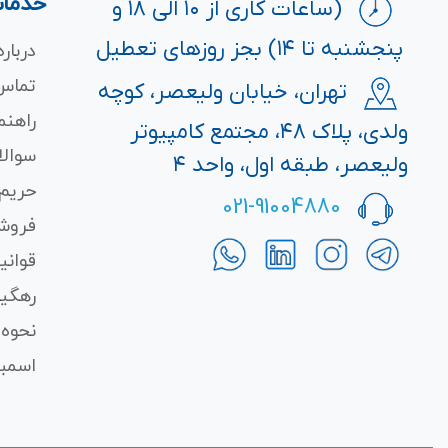
خدمات
(ساعات کاری از ۱۰ الی ۱۸ و
پنجشنبه تا ۱۴) بجز روزهای تعطیل
درباره
تماس 
تهران، خیابان ولیعصر، کوچه
راهنم
ولدی، پلاک ۴۸، مجتمع کامپیوتر
سوالا
ولیعصر، طبقه اول، واحد ۴
حریم
021-91004880
فروش
قوانی
رهگی
نحوه 
اسمبل