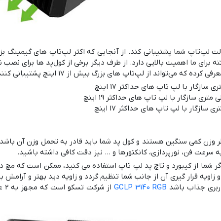
ی‌کند که این نکته برای ما اهمیت بالایی دارد. از طرف دیگر برخی از کول‌پد ها برای
تاپ های بزرگ بیش از 17 اینچ پشتیبانی کنند که این کول‌پد ها عبارتند از :
 وزن کمی سنگین هستند و کول پد شما باید قادر به تحمل وزن آن باشد. ب
ه سرعت فن، نورپردازی، کانکتورها و ... نیز دقت کافی داشته باشید.
گر شما از کیبورد و تاچ پد لپ تاپ استفاده می کنید، ممکن است که مچ دست
 زاویه قرار گیری آن از جانب شما تنظیم گردد و زاویه دید بهتر و آرامش بی
GCLP 3140 RGB