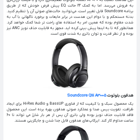
این هدست نسبت به A3040 نسخه بلوتوث ضعیف‌تری دارد و با قیمت ارزان‌تری
به فروش می‌رسد. اما به کمک 22 حالت EQ پیش فرض خودش که از طریق
برنامه Soundcore قابل تغییر است، می‌توانید حالت‌های صوتی آن را تنظیم کنید.
بدنه مستحکم و با دوام این هدست در برابر مایعات و برخورد ناگهانی با آب به
شدت مقاوم بوده که همین امر به استفاده های راحت تر شما کمک خواهد کرد.
همانطور که تا به اینجا پیش بینی کرده اید، مجهز به قابلیت حذف نویز ANC نیز
بوده و از نظر قدرت و توان باتری به شدت قوی است.
هدفون بلوتوث
Soundcore Q11i A3005
یک محصول سبک و با کیفیت که از فناوری BassUP و Hi-Res Audio برای ایجاد
ظرافت، تقویت بیس صدا و عملکرد صوتی هدفون بهره برده است. این محصول
فاقد قابلیت حذف نویز بوده ولی باتری آن پس از هر بار شارژ می تواند تا 60
ساعت مداوم کار کند. ایرکاپ‌های هدفون قابل جدا شدن و جایگزینی هستند.