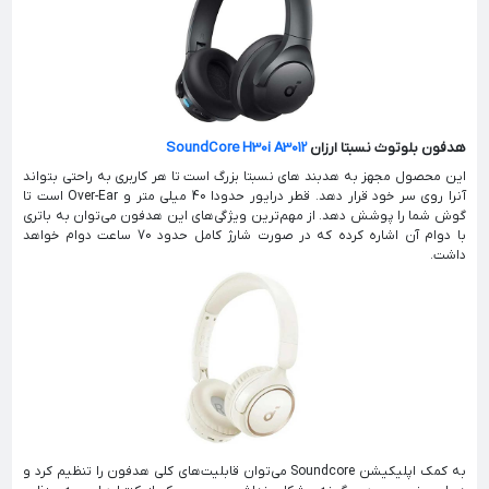
هدفون بلوتوث نسبتا ارزان
SoundCore H30i A3012
این محصول مجهز به هدبند های نسبتا بزرگ است تا هر کاربری به راحتی بتواند
آنرا روی سر خود قرار دهد. قطر درایور حدودا 40 میلی متر و Over-Ear است تا
گوش شما را پوشش دهد. از مهم‌ترین ویژگی‌های این هدفون می‌توان به باتری
با دوام آن اشاره کرده که در صورت شارژ کامل حدود 70 ساعت دوام خواهد
داشت.
به کمک اپلیکیشن Soundcore می‌توان قابلیت‌های کلی هدفون را تنظیم کرد و