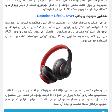
در این خصوص هیچگونه مشکلی نداشت. بر روی یکی از کنترلرهایی به منظور
مدیریت بر روی حالت پخش، توقف و ... قابل بهره‌وری است. از دیگر ویژگی‌های
A3012 می‌توان به وزن سبک 183 گرمی آن اشاره کرد.
هدفون بلوتوث و جذاب
Soundcore Life Q10 A3032
طراحی جذاب و ساختار حرفه این هدست به افزایش عملکرد و قدرت این هدست
کمک خواهد کرد. تکنولوژی بلوتوث این هدست از کدک‌های صوتی پیشرفته ای
برخوردار است که مصرف باتری هدفون را کاهش می‌دهد. یک عدد ورودی AUX
نیز برای اتصال باسیم هدفون به کامپیوتر، گوشی هوشمند، تبلت و ... قابل
استفاده خواهد بود.
درایورهای 40 میلی متری و فناوری BassUp می‌تواند در افزایش بیس صدا تاثیر
مستقیمی بگذارد و آنرا تا چیزی در حدود 100 درصد بهبود می‌خشد. این محصول
به دلیل برخورداری از میکروفون‌های درونی قدرتمند برای برقراری تماس‌های
صوتی حرفه‌ای کاملا مناسب و ایده آل است.