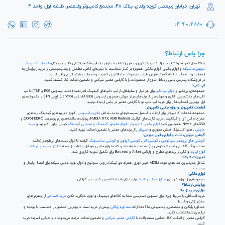
تهران، خیابان ولیعصر، کوچه ولدی، پلاک ۴۸، مجتمع کامپیوتر ولیعصر، طبقه اول، واحد ۴
021-91004880
چرا یاس ارتباط؟
با ۲۵ سال تجربه درخشان در بازار کامپیوتر تهران، یاس ارتباط به عنوان یک فروشگاه اینترنتی کالای دیجیتال،
قطعات کامپیوتر
،
تجهیزات شبکه
و لوازم جانبی، لوازم خانگی، همواره در کنار شماست تا تجربه‌ای کامل، مطمئن و رضایت‌بخش از خرید را برایتان به
ارمغان آورد. هدف ما ارائه گسترده‌ترین طیف محصولات با بالاترین کیفیت و خدمات پشتیبانی بی‌نظیر است.
در فروشگاه اینترنتی یاس ارتباط، تنوع از محصولات را با گارانتی معتبر شرکتی و تضمین اصالت کالا کشف کنید:
لپ تاپ:
مجموعه‌ای بی‌نظیر از
انواع لپ تاپ
برای هر نیاز و سلیقه‌ای، از لپ تاپ‌های گیمینگ قدرتمند (مانند ایسوس ROG و TUF) تا لپ
تاپ‌های دانشجویی، اداری و مهندسی از برندهای برتر جهانی همچون ایسوس (ASUS)، لنوو (Lenovo)، اچ‌پی (HP) و مک‌بوک‌های
اپل. بهترین انتخاب‌ها را برای خرید لپ تاپ نو با گارانتی معتبر در یاس ارتباط بیابید.
قطعات کامپیوتر و لوازم جانبی کامپیوتر:
مجموعه قطعات کامپیوتر برای ارتقاء یا اسمبل سیستم‌های جدید، شامل
مادربرد ایسوس
، انواع مادربردهای گیمینگ برندهای
مطرح ام اس آی و گیگابیت. خرید کارت‌های گرافیک NVIDIA RTX, AMD Radeon، پردازنده‌، حافظه‌های رم پرسرعت (DDR4, DDR5) و
SSDهای NVMe. همچنین کلیه
لوازم جانبی کامپیوتر
،
انواع مانیتور گیمینگ
و
صندلی گیمینگ
کیس، پاور، کیبورد و
خرید
ماوس
، هارد اکسترنال، فلش مموری و
اسپیکر
را از برندهای معتبر با تضمین اصالت تهیه کنید.
گوشی موبایل، تبلت و لوازم جانبی موبایل:
گوشی های پرچمدار شیائومی
،
گوشی آنر
،
گوشی آیفون
و
گوشی سامسونگ
گرفته تا انواع تبلت‌های پرطرفدار (مانند
سامسونگ گلکسی تب، شیائومی پد)، ساعت هوشمند و کلیه لوازم جانبی موبایل و تبلت از جمله
شارژر
،
خرید پاوربانک
،
انواع ایرپاد
و کابل از برندهای مطرح و وارداتی Anker و Baseus برای تکمیل تجربه کاربری شما.
تجهیزات شبکه:
شامل جدیدترین مدل‌های مودم (ADSL، فیبر نوری، همراه، دی لینک)، روتر، سوئیچ و انواع لوازم جانبی شبکه برای اتصال پایدار و
پرسرعت.
لوازم خانگی:
مجموعه‌ای از لوازم کاربردی
هواپز
،
جارو رباتیک
برای منزل شما با تضمین کیفیت و گارانتی.
چرا یاس ارتباط؟
مزایای خرید از ما:
خرید اقساطی با شرایط ویژه: برای تسهیل دسترسی شما به کالاهای دیجیتال و لوازم خانگی، امکان
خرید اقساطی
از پلتفرم های
معتبر ازکی و قسطا.
مشاوره رایگان و تخصصی: پشتیبانی ما آماده ارائه
مشاوره رایگان
پیش از خرید است تا بهترین محصول را متناسب با بودجه و
نیازهای شما انتخاب کنید.
گارانتی معتبر و اصالت کالا: تمامی محصولات با
گارانتی معتبر شرکتی
و تضمین اصالت عرضه می‌شوند تا با خیالی آسوده خرید
کنید.