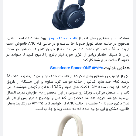
همانند سایر هدفون های انکر از
قابلیت حذف نویز
بهره مند شده است. باتری
هدفون در حالت حذف نویز حدودا 50 ساعت و در حالتی که ANC خاموش است
می‌تواند 65 ساعت کار نماید. شما می توانید از طریق کابل فست شارژ در مدت
زمان 5 دقیقه مقدار زیادی از انرژی مورد نیاز باتری را تامین کنید تا بتواند در
حدود 4 ساعت برای شما کار کند.
هدفون بلوتوث
Soundcore Space ONE A3035
یکی از قوی‌ترین هدفون‌های انکر که از قابلیت حذف نویز بهره برده و با دقت 98
درصد تمام صداهای اضافی را حذف خواهد کرد. علاوه بر این مسئله از طریق
درگاه بلوتوث نسخه 5.3 با کدک های صوتی LDAC به انواع گوشی هوشمند، لپ
تاپ و ... متصل می‌گردد. رمزگذاری صوتی در این محصول به افزایش قدرت اتصال
بی‌سیم خواهد افزود. همانند محصولاتی که قبل‌تر توضیح دادیم پس از هر بار
شارژ باتری حدودا 40 ساعت در حالت ANC کار خواهد کرد. A3035 در رنگ‌بندی‌های
طلایی، مشکی و آبی تولید شده که به شدت زیبا و جذاب است.