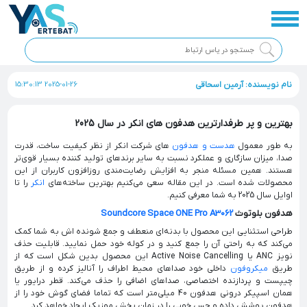
نام نویسنده: آرمین اسحاقی
2025-01-26 15:30:13
بهترین و پر طرفدارترین هدفون های انکر در سال 2025
به طور معمول
هدست و هدفون
های شرکت انکر از نظر کیفیت ساخت، قدرت
صدا، میزان سازگاری و عملکرد نسبت به سایر برندهای تولید کننده بسیار قوی‌تر
هستند. همین مسئله منجر به افزایش رضایت‌مندی روزافزون کاربران از این
محصولات شده است. در این مقاله سعی می‌کنیم بهترین ساخته‌های
انکر
را تا
اوایل سال 2025 به شما معرفی کنیم.
هدفون بلوتوث
Soundcore Space ONE Pro A3062
طراحی استثنایی این محصول با بدنه‌ای منعطف و جمع شونده اش به شما کمک
می‌کند که به راحتی آن را جمع کنید و در کوله خود حمل نمایید. قابلیت حذف
نویز ANC یا Active Noise Cancelling این محصول بدین شکل است که از
طریق
میکروفون
داخلی خود صداهای محیط اطراف را آنالیز کرده و از طریق
چیپست و پردازنده اختصاصی، صداهای اضافی را حذف می‌کند. قطر درایور یا
همان اسپیکر درونی هدفون 40 میلی‌متر است که تماما فضای گوش خود را از
هدفون پوشش داده و حس خوبی را در زمان پخش موزیک ایجاد خواهد کرد.