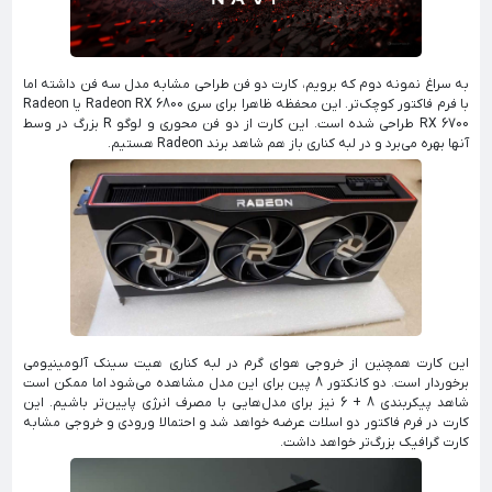
به سراغ نمونه دوم که برویم، کارت دو فن طراحی مشابه مدل سه فن داشته اما
با فرم فاکتور کوچک‌تر. این محفظه ظاهرا برای سری Radeon RX 6800 یا Radeon
RX 6700 طراحی شده است. این کارت از دو فن محوری و لوگو R بزرگ در وسط
آنها بهره می‌برد و در لبه کناری باز هم شاهد برند Radeon هستیم.
این کارت همچنین از خروجی هوای گرم در لبه کناری هیت سینک آلومینیومی
برخوردار است. دو کانکتور 8 پین برای این مدل مشاهده می‌شود اما ممکن است
شاهد پیکربندی 8 + 6 نیز برای مدل‌هایی با مصرف انرژی پایین‌تر باشیم. این
کارت در فرم فاکتور دو اسلات عرضه خواهد شد و احتمالا ورودی و خروجی مشابه
کارت گرافیک بزرگ‌تر خواهد داشت.