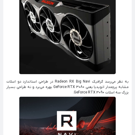
به نظر می‌رسد گرافیک Radeon RX Big Navi در طراحی استاندارد دو اسلات
مشابه پرچمدار انویدیا یعنی GeForce RTX 3080 بهره می‌برد و نه طراحی بسیار
بزرگ سه اسلات GeForce RTX 3090.