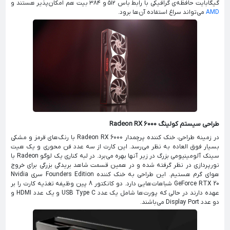
گیگابایت حافظه‌ی گرافیکی با رابط باس ۵۱۲ و ۳۸۴ بیت هم امکان‌پذیر هستند و
AMD
می‌تواند سراغ استفاده آن‌ها برود.
طراحی سیستم کولینگ Radeon RX 6000
در زمینه طراحی، خنک کننده پرچمدار Radeon RX 6000 با رنگ‌های قرمز و مشکی
بسیار فوق العاده به نظر می‌رسد. این کارت از سه عدد فن محوری و یک هیت
سینک آلومینیومی بزرگ در زیر آنها بهره می‌برد. در لبه کناری یک لوگو Radeon با
نورپردازی در نظر گرفته شده و در همین قسمت شاهد بریدگی بزرگی برای خروج
هوای گرم هستیم. این طراحی به خنک کننده Founders Edition سری Nvidia
GeForce RTX 20 شباهات‌هایی دارد. دو کانکتور 8 پین وظیفه تغذیه کارت را بر
عهده دارند در حالی که پورت‌ها شامل یک عدد USB Type C و یک عدد HDMI و
دو عدد Display Port می‌باشند.