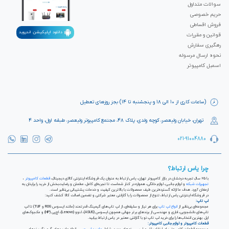
سوالات متداول
حریم خصوصی
فروش اقساطی
دانلود اپلیکیشن اندروید
قوانین و مقررات
رهگیری سفارش
نحوه ارسال مرسوله
اسمبل کامپیوتر
(ساعات کاری از ۱۰ الی ۱۸ و پنجشنبه تا ۱۴) بجز روزهای تعطیل
تهران، خیابان ولیعصر، کوچه ولدی، پلاک ۴۸، مجتمع کامپیوتر ولیعصر، طبقه اول، واحد ۴
021-91004880
چرا یاس ارتباط؟
با ۲۵ سال تجربه درخشان در بازار کامپیوتر تهران، یاس ارتباط به عنوان یک فروشگاه اینترنتی کالای دیجیتال،
قطعات کامپیوتر
،
تجهیزات شبکه
و لوازم جانبی، لوازم خانگی، همواره در کنار شماست تا تجربه‌ای کامل، مطمئن و رضایت‌بخش از خرید را برایتان به
ارمغان آورد. هدف ما ارائه گسترده‌ترین طیف محصولات با بالاترین کیفیت و خدمات پشتیبانی بی‌نظیر است.
در فروشگاه اینترنتی یاس ارتباط، تنوع از محصولات را با گارانتی معتبر شرکتی و تضمین اصالت کالا کشف کنید:
لپ تاپ:
مجموعه‌ای بی‌نظیر از
انواع لپ تاپ
برای هر نیاز و سلیقه‌ای، از لپ تاپ‌های گیمینگ قدرتمند (مانند ایسوس ROG و TUF) تا لپ
تاپ‌های دانشجویی، اداری و مهندسی از برندهای برتر جهانی همچون ایسوس (ASUS)، لنوو (Lenovo)، اچ‌پی (HP) و مک‌بوک‌های
اپل. بهترین انتخاب‌ها را برای خرید لپ تاپ نو با گارانتی معتبر در یاس ارتباط بیابید.
قطعات کامپیوتر و لوازم جانبی کامپیوتر: