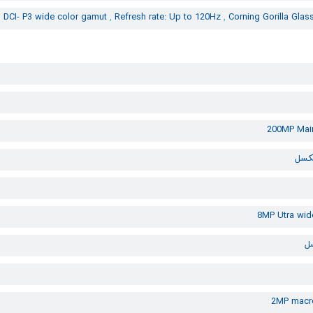
,
DCI- P3 wide color gamut
,
Refresh rate: Up to 120Hz
,
Corning Gorilla Glas
200MP Mai
8MP Utra wid
2MP macr