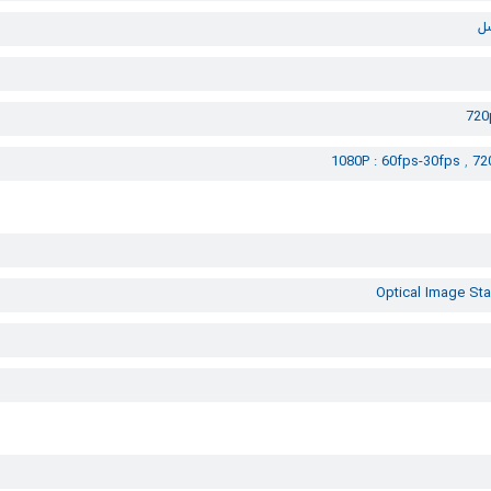
72
1080P : 60fps-30fps
,
72
Optical Image Sta