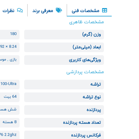
مشخصات فنی
معرفی برند
نظرات
مشخصات ظاهری
180
وزن (گرم)
8.24 × 74.92 × 162.16
ابعاد (میلی‌متر)
بازی
,
موس
ویژگی‌های کاربری
مشخصات پردازشی
100-Ultra
تراشه
64 بیت
نوع تراشه
شش هسته ex-A55
پردازنده
8 هسته
تعداد هسته پردازنده
76 2.2ghz
فرکانس پردازنده