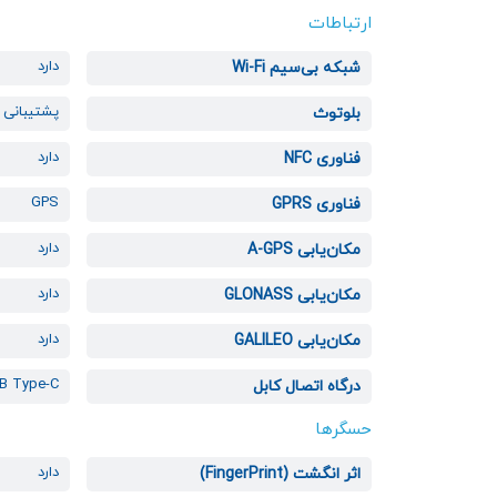
ارتباطات
دارد
شبکه بی‌سیم Wi-Fi
پشتیبانی از
بلوتوث
دارد
فناوری NFC
GPS
فناوری GPRS
دارد
مکان‌یابی A-GPS
دارد
مکان‌یابی GLONASS
دارد
مکان‌یابی GALILEO
B Type-C
درگاه اتصال کابل
حسگرها
دارد
اثر انگشت (FingerPrint)