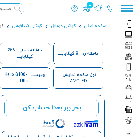
0
محصول افزوده شده به سبد
صفحه اصلی
گوشی موبایل
گوشی شیائومی
گوشی 
حافظه داخلی : 256
حافظه رم : 8 گیگابایت
گیگابایت
نوع صفحه نمایش :
چپیست : Helio G100-
Ultra
AMOLED
بخر ببر بعدا حساب کن