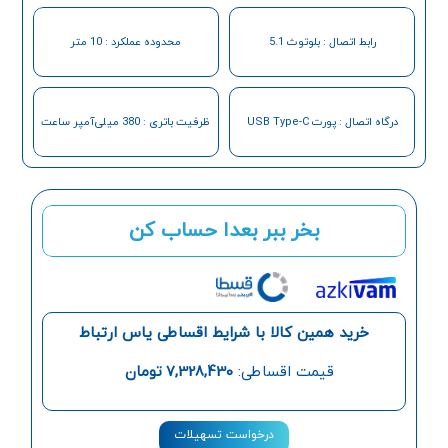
رابط اتصال : بلوتوث 5.1
محدوده عملکرد : 10 متر
درگاه اتصال : پورت USB Type-C
ظرفیت باتری : 380 میلی‌آمپر ساعت
بخر ببر بعدا حساب کن
خرید همین کالا با شرایط اقساطی یاس ارتباط
قیمت اقساطی:
7,328,430
تومان
درخواست تسهیلات