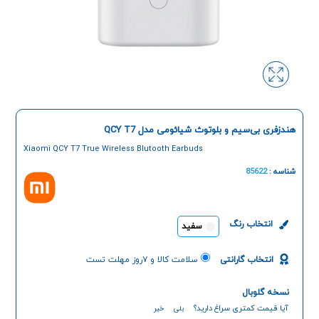
هندزفری بی‌سیم و بلوتوث شیائومی مدل QCY T7
Xiaomi QCY T7 True Wireless Blutooth Earbuds
شناسه :
85622
انتخاب رنگ
سفید
انتخاب گارانتی
سلامت کالا و ۷روز مهلت تست
نسخه گلوبال
آیا قیمت کمتری سراغ دارید؟
بلی
خیر