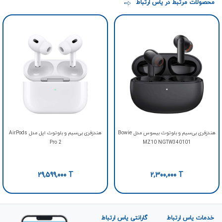
محصولات مرتبط در یاس ارتباط
هندزفری بی‌سیم و بلوتوث بیسوس مدل Bowie
هندزفری بی‌سیم و بلوتوث اپل مدل AirPods
Pro 2
MZ10 NGTW340101
29,599,000
T
2,300,000
T
خدمات یاس ارتباط
گارانتی یاس ارتباط