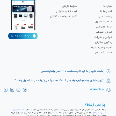
درباره ما
شرایط گارانتی
تماس با ما
ثبت شکابت‌ گارانتی
راهنمای خرید
نظرسنجی خدمات گارانتی
سوالات متداول
حریم خصوصی
فروش اقساطی
دانلود اپلیکیشن اندروید
قوانین و مقررات
رهگیری سفارش
نحوه ارسال مرسوله
اسمبل کامپیوتر
(ساعات کاری از ۱۰ الی ۱۸ و پنجشنبه تا ۱۴) بجز روزهای تعطیل
تهران، خیابان ولیعصر، کوچه ولدی، پلاک ۴۸، مجتمع کامپیوتر ولیعصر، طبقه اول، واحد ۴
021-91004880
چرا یاس ارتباط؟
با ۲۵ سال تجربه درخشان در بازار کامپیوتر تهران، یاس ارتباط به عنوان یک فروشگاه اینترنتی کالای دیجیتال،
قطعات کامپیوتر
،
تجهیزات شبکه
و لوازم جانبی، لوازم خانگی، همواره در کنار شماست تا تجربه‌ای کامل، مطمئن و رضایت‌بخش از خرید را برایتان به
ارمغان آورد. هدف ما ارائه گسترده‌ترین طیف محصولات با بالاترین کیفیت و خدمات پشتیبانی بی‌نظیر است.