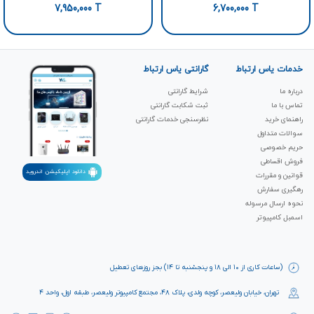
7,950,000
T
6,700,000
T
خدمات یاس ارتباط
گارانتی یاس ارتباط
درباره ما
شرایط گارانتی
تماس با ما
ثبت شکابت‌ گارانتی
راهنمای خرید
نظرسنجی خدمات گارانتی
سوالات متداول
حریم خصوصی
فروش اقساطی
دانلود اپلیکیشن اندروید
قوانین و مقررات
رهگیری سفارش
نحوه ارسال مرسوله
اسمبل کامپیوتر
(ساعات کاری از ۱۰ الی ۱۸ و پنجشنبه تا ۱۴) بجز روزهای تعطیل
تهران، خیابان ولیعصر، کوچه ولدی، پلاک ۴۸، مجتمع کامپیوتر ولیعصر، طبقه اول، واحد ۴