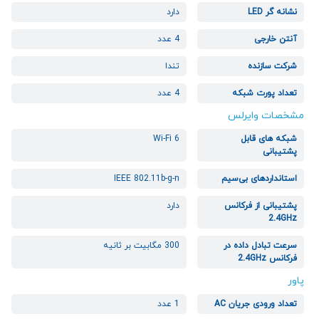
نشانه گر LED
دارد
آنتن خارجی
4 عدد
شرکت سازنده
تندا
تعداد پورت شبکه
4 عدد
مشخصات وایرلس
شبکه های قابل
Wi-Fi 6
پشتیبانی
استانداردهای بی‌سیم
IEEE 802.11b-g-n
پشتیبانی از فرکانس
دارد
2.4GHz
سرعت تبادل داده در
300 مگابیت بر ثانیه
فرکانس 2.4GHz
پاور
تعداد ورودی جریان AC
1 عدد