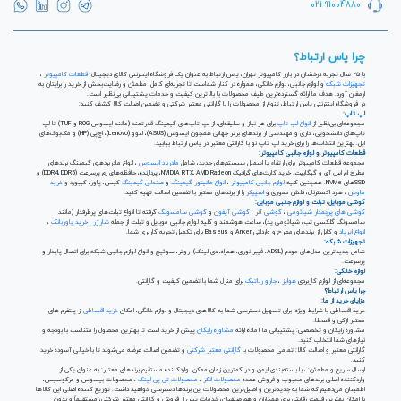
021-91004880
چرا یاس ارتباط؟
با ۲۵ سال تجربه درخشان در بازار کامپیوتر تهران، یاس ارتباط به عنوان یک فروشگاه اینترنتی کالای دیجیتال،
قطعات کامپیوتر
،
تجهیزات شبکه
و لوازم جانبی، لوازم خانگی، همواره در کنار شماست تا تجربه‌ای کامل، مطمئن و رضایت‌بخش از خرید را برایتان به
ارمغان آورد. هدف ما ارائه گسترده‌ترین طیف محصولات با بالاترین کیفیت و خدمات پشتیبانی بی‌نظیر است.
در فروشگاه اینترنتی یاس ارتباط، تنوع از محصولات را با گارانتی معتبر شرکتی و تضمین اصالت کالا کشف کنید:
لپ تاپ:
مجموعه‌ای بی‌نظیر از
انواع لپ تاپ
برای هر نیاز و سلیقه‌ای، از لپ تاپ‌های گیمینگ قدرتمند (مانند ایسوس ROG و TUF) تا لپ
تاپ‌های دانشجویی، اداری و مهندسی از برندهای برتر جهانی همچون ایسوس (ASUS)، لنوو (Lenovo)، اچ‌پی (HP) و مک‌بوک‌های
اپل. بهترین انتخاب‌ها را برای خرید لپ تاپ نو با گارانتی معتبر در یاس ارتباط بیابید.
قطعات کامپیوتر و لوازم جانبی کامپیوتر:
مجموعه قطعات کامپیوتر برای ارتقاء یا اسمبل سیستم‌های جدید، شامل
مادربرد ایسوس
، انواع مادربردهای گیمینگ برندهای
مطرح ام اس آی و گیگابیت. خرید کارت‌های گرافیک NVIDIA RTX, AMD Radeon، پردازنده‌، حافظه‌های رم پرسرعت (DDR4, DDR5) و
SSDهای NVMe. همچنین کلیه
لوازم جانبی کامپیوتر
،
انواع مانیتور گیمینگ
و
صندلی گیمینگ
کیس، پاور، کیبورد و
خرید
ماوس
، هارد اکسترنال، فلش مموری و
اسپیکر
را از برندهای معتبر با تضمین اصالت تهیه کنید.
گوشی موبایل، تبلت و لوازم جانبی موبایل:
گوشی های پرچمدار شیائومی
،
گوشی آنر
،
گوشی آیفون
و
گوشی سامسونگ
گرفته تا انواع تبلت‌های پرطرفدار (مانند
سامسونگ گلکسی تب، شیائومی پد)، ساعت هوشمند و کلیه لوازم جانبی موبایل و تبلت از جمله
شارژر
،
خرید پاوربانک
،
انواع ایرپاد
و کابل از برندهای مطرح و وارداتی Anker و Baseus برای تکمیل تجربه کاربری شما.
تجهیزات شبکه:
شامل جدیدترین مدل‌های مودم (ADSL، فیبر نوری، همراه، دی لینک)، روتر، سوئیچ و انواع لوازم جانبی شبکه برای اتصال پایدار و
پرسرعت.
لوازم خانگی:
مجموعه‌ای از لوازم کاربردی
هواپز
،
جارو رباتیک
برای منزل شما با تضمین کیفیت و گارانتی.
چرا یاس ارتباط؟
مزایای خرید از ما:
خرید اقساطی با شرایط ویژه: برای تسهیل دسترسی شما به کالاهای دیجیتال و لوازم خانگی، امکان
خرید اقساطی
از پلتفرم های
معتبر ازکی و قسطا.
مشاوره رایگان و تخصصی: پشتیبانی ما آماده ارائه
مشاوره رایگان
پیش از خرید است تا بهترین محصول را متناسب با بودجه و
نیازهای شما انتخاب کنید.
گارانتی معتبر و اصالت کالا: تمامی محصولات با
گارانتی معتبر شرکتی
و تضمین اصالت عرضه می‌شوند تا با خیالی آسوده خرید
کنید.
ارسال سریع و مطمئن: ، با بسته‌بندی ایمن و در کمترین زمان ممکن. واردکننده مستقیم برندهای معتبر: به عنوان یکی از
واردکننده اصلی برندهای محبوب و فروش عمده
محصولات انکر
،
محصولات تی پی لینک
، محصولات بیسوس و مرکوسیس،
اطمینان می‌دهیم که شما به جدیدترین و اصیل‌ترین محصولات این برندها دسترسی خواهید داشت. توزیع کننده اصلی این کالاها
با امکان بهترین قیمت رقابتی برای همکاران و هم صنفیان، خدمات پس از فروش و گارانتی معتبر شرکتی، مستقیماً و بدون